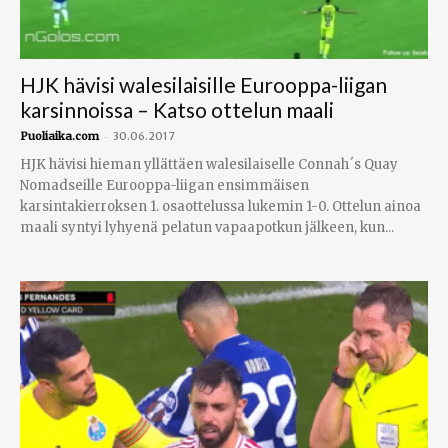
HJK hävisi walesilaisille Eurooppa-liigan
karsinnoissa – Katso ottelun maali
-
Puoliaika.com
30.06.2017
HJK hävisi hieman yllättäen walesilaiselle Connah´s Quay
Nomadseille Eurooppa-liigan ensimmäisen
karsintakierroksen 1. osaottelussa lukemin 1-0. Ottelun ainoa
maali syntyi lyhyenä pelatun vapaapotkun jälkeen, kun...