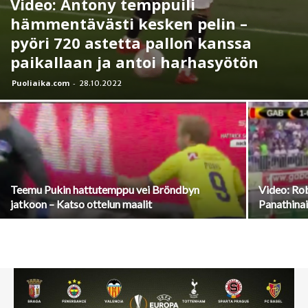
Video: Antony temppuili
hämmentävästi kesken pelin –
pyöri 720 astetta pallon kanssa
paikallaan ja antoi harhasyötön
Puoliaika.com
-
28.10.2022
Teemu Pukin hattutemppu vei Bröndbyn
Video: Rob
jatkoon – Katso ottelun maalit
Panathina