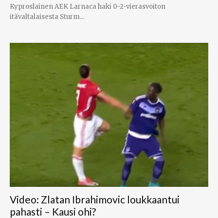
Kyproslainen AEK Larnaca haki 0-2-vierasvoiton
itävaltalaisesta Sturm...
Video: Zlatan Ibrahimovic loukkaantui
pahasti – Kausi ohi?