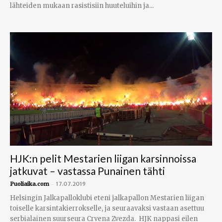
lähteiden mukaan rasistisiin huuteluihin ja...
HJK:n pelit Mestarien liigan karsinnoissa
jatkuvat – vastassa Punainen tähti
-
Puoliaika.com
17.07.2019
Helsingin Jalkapalloklubi eteni jalkapallon Mestarien liigan
toiselle karsintakierrokselle, ja seuraavaksi vastaan asettuu
serbialainen suurseura Crvena Zvezda. HJK nappasi eilen