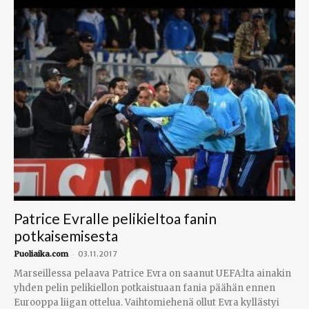
Patrice Evralle pelikieltoa fanin
potkaisemisesta
-
Puoliaika.com
03.11.2017
Marseillessa pelaava Patrice Evra on saanut UEFA:lta ainakin
yhden pelin pelikiellon potkaistuaan fania päähän ennen
Eurooppa liigan ottelua. Vaihtomiehenä ollut Evra kyllästyi