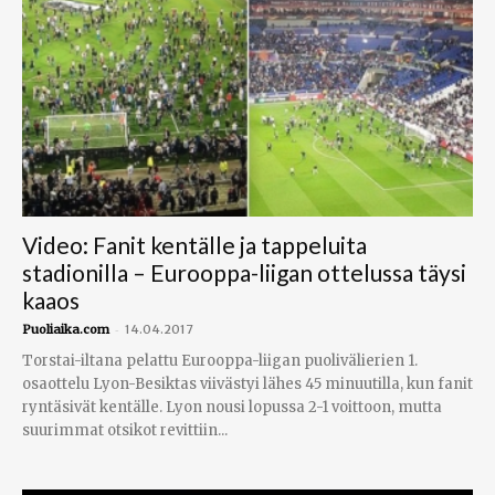
Video: Fanit kentälle ja tappeluita
stadionilla – Eurooppa-liigan ottelussa täysi
kaaos
-
Puoliaika.com
14.04.2017
Torstai-iltana pelattu Eurooppa-liigan puolivälierien 1.
osaottelu Lyon-Besiktas viivästyi lähes 45 minuutilla, kun fanit
ryntäsivät kentälle. Lyon nousi lopussa 2-1 voittoon, mutta
suurimmat otsikot revittiin...