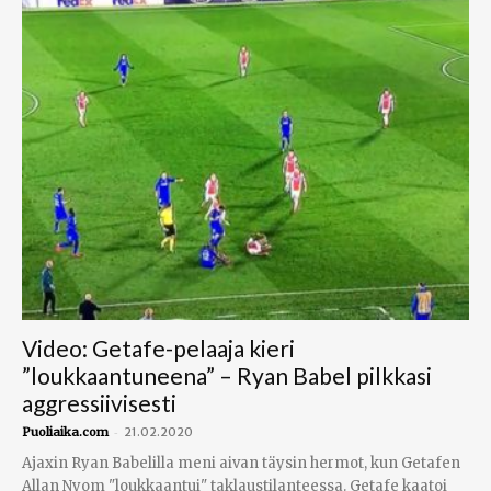
Video: Getafe-pelaaja kieri
”loukkaantuneena” – Ryan Babel pilkkasi
aggressiivisesti
-
Puoliaika.com
21.02.2020
Ajaxin Ryan Babelilla meni aivan täysin hermot, kun Getafen
Allan Nyom "loukkaantui" taklaustilanteessa. Getafe kaatoi