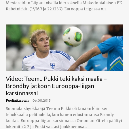
Mestareiden Liigan toisella kierroksella Makedonialaisen FK
Rabotnickin (15/16.7 ja 22./23.7). Eurooppa Liigassa on...
Video: Teemu Pukki teki kaksi maalia –
Bröndby jatkoon Eurooppa-liigan
karsinnassa!
-
Puoliaika.com
06.08.2015
Suomalaishyökkääjä Teemu Pukki oli tänään kliinisen
tehokkaalla pelituulella, kun hänen edustamansa Bröndy
kohtasi Eurooppa-liigan karsinnassa Omonian. Ottelu päättyi
lukemiin 2-2 ja Pukki vastasi joukkueensa...