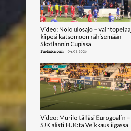
Video: Nolo ulosajo – vaihtopelaa
kiipesi katsomoon rähisemään
Skotlannin Cupissa
-
Puoliaika.com
04.08.2026
Video: Murilo tälläsi Eurogoalin –
SJK alisti HJK:ta Veikkausliigassa