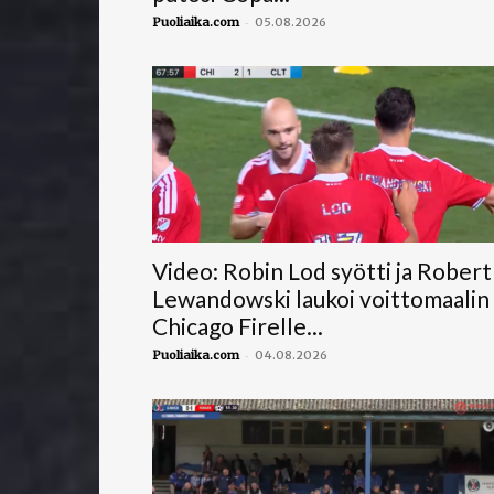
-
Puoliaika.com
05.08.2026
Video: Robin Lod syötti ja Robert
Lewandowski laukoi voittomaalin
Chicago Firelle...
-
Puoliaika.com
04.08.2026