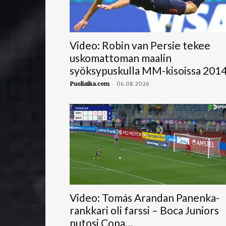
Video: Robin van Persie tekee
uskomattoman maalin
syöksypuskulla MM-kisoissa 201
-
Puoliaika.com
06.08.2026
Video: Tomás Arandan Panenka-
rankkari oli farssi – Boca Juniors
putosi Copa...