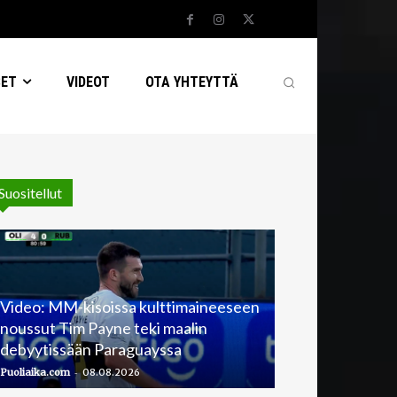
SET
VIDEOT
OTA YHTEYTTÄ
Suositellut
Video: MM-kisoissa kulttimaineeseen
noussut Tim Payne teki maalin
debyytissään Paraguayssa
-
Puoliaika.com
08.08.2026