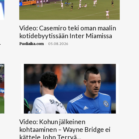
Video: Casemiro teki oman maalin
kotidebyytissään Inter Miamissa
4
-
Puoliaika.com
05.08.2026
Video: Kohun jälkeinen
kohtaaminen – Wayne Bridge ei
kättele John Terryä...