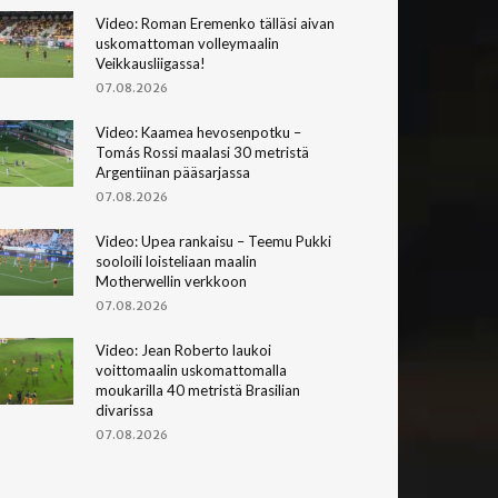
Video: Roman Eremenko tälläsi aivan
uskomattoman volleymaalin
Veikkausliigassa!
07.08.2026
Video: Kaamea hevosenpotku –
Tomás Rossi maalasi 30 metristä
Argentiinan pääsarjassa
07.08.2026
Video: Upea rankaisu – Teemu Pukki
sooloili loisteliaan maalin
Motherwellin verkkoon
07.08.2026
Video: Jean Roberto laukoi
voittomaalin uskomattomalla
moukarilla 40 metristä Brasilian
divarissa
07.08.2026