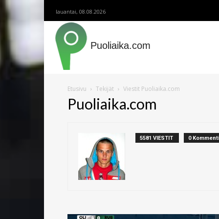
lauantai, 08.08.2026
Puoliaika.com
Etusivu
Tekijät
Viestit Puoliaika.com
Puoliaika.com
5581 VIESTIT
0 Kommenti