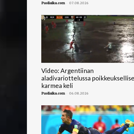
-
Puoliaika.com
07.08.2026
Video: Argentiinan
aladivariottelussa poikkeuksellis
karmea keli
-
Puoliaika.com
06.08.2026