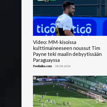
Video: MM-kisoissa
kulttimaineeseen noussut Tim
Payne teki maalin debyytissään
Paraguayssa
-
Puoliaika.com
08.08.2026