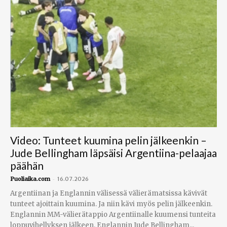
Video: Tunteet kuumina pelin jälkeenkin –
Jude Bellingham läpsäisi Argentiina-pelaajaa
päähän
-
Puoliaika.com
16.07.2026
Argentiinan ja Englannin välisessä välierämatsissa kävivät
tunteet ajoittain kuumina. Ja niin kävi myös pelin jälkeenkin.
Englannin MM-välierätappio Argentiinalle kuumensi tunteita
loppuvihellyksen jälkeen. Englannin Jude Bellingham...