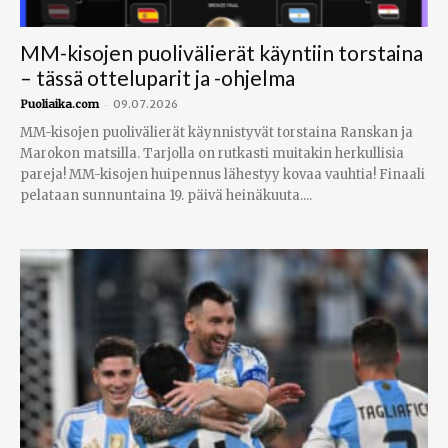
MM-kisojen puolivälierät käyntiin torstaina
– tässä otteluparit ja -ohjelma
-
Puoliaika.com
09.07.2026
MM-kisojen puolivälierät käynnistyvät torstaina Ranskan ja
Marokon matsilla. Tarjolla on rutkasti muitakin herkullisia
pareja! MM-kisojen huipennus lähestyy kovaa vauhtia! Finaali
pelataan sunnuntaina 19. päivä heinäkuuta....