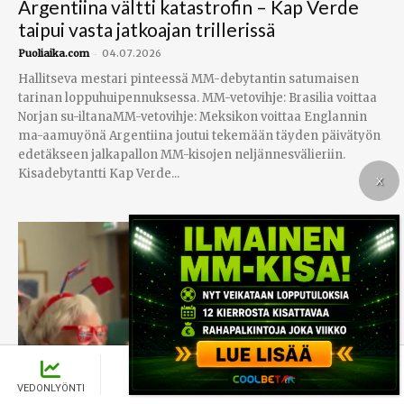
Argentiina vältti katastrofin – Kap Verde
taipui vasta jatkoajan trillerissä
-
Puoliaika.com
04.07.2026
Hallitseva mestari pinteessä MM-debytantin satumaisen
tarinan loppuhuipennuksessa. MM-vetovihje: Brasilia voittaa
Norjan su-iltanaMM-vetovihje: Meksikon voittaa Englannin
ma-aamuyönä Argentiina joutui tekemään täyden päivätyön
edetäkseen jalkapallon MM-kisojen neljännesvälieriin.
Kisadebytantti Kap Verde...