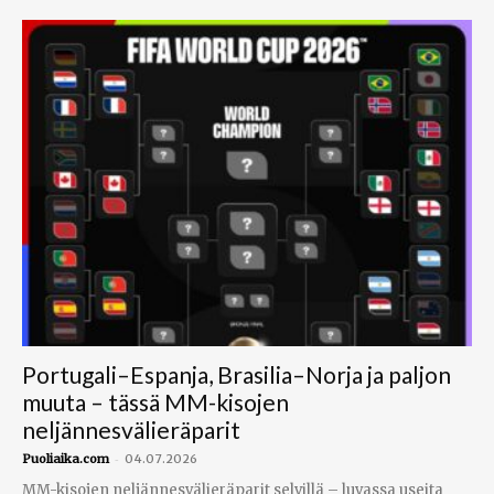
Portugali–Espanja, Brasilia–Norja ja paljon
muuta – tässä MM-kisojen
neljännesvälieräparit
-
Puoliaika.com
04.07.2026
MM-kisojen neljännesvälieräparit selvillä – luvassa useita