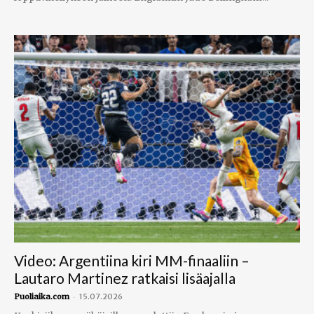
Video: Argentiina kiri MM-finaaliin –
Lautaro Martinez ratkaisi lisäajalla
-
Puoliaika.com
15.07.2026