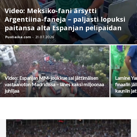
Video: Meksiko-fani ärsytti
Argentiina-faneja – paljasti lopuksi
paitansa alta Espanjan pelipaidan
Puoliaika.com
-
21.07.2026
Video: Espanjan MM-joukkue sai jättimäisen
Lamine Ya
vastaanoton Madridissa – lähes kaksi miljoonaa
finaalin j
juhlijaa
kauniin ja