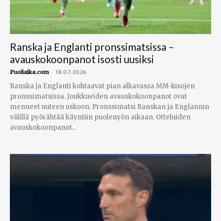
Ranska ja Englanti pronssimatsissa –
avauskokoonpanot isosti uusiksi
-
Puoliaika.com
18.07.2026
Ranska ja Englanti kohtaavat pian alkavassa MM-kisojen
pronssimatsissa. Joukkueiden avauskokoonpanot ovat
menneet uuteen uskoon. Pronssimatsi Ranskan ja Englannin
välillä pyörähtää käyntiin puolenyön aikaan. Otteluiden
avauskokoonpanot...