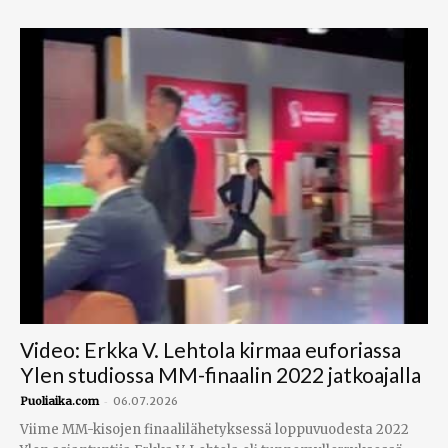
Video: Erkka V. Lehtola kirmaa euforiassa
Ylen studiossa MM-finaalin 2022 jatkoajalla
-
Puoliaika.com
06.07.2026
Viime MM-kisojen finaalilähetyksessä loppuvuodesta 2022