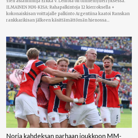
Ylen asiantuntija Erkka V. Lehtola oli tunnemyllerryksessä.
ILMAINEN MM-KISA: Rahapalkintoja 12 kierroksella +
kokonaiskisan voittajalle palkinto Argentiina kaatoi Ranskan
rankkarikisan jälkeen käsittämättömän hienossa...
Norja kahdeksan parhaan joukkoon MM-