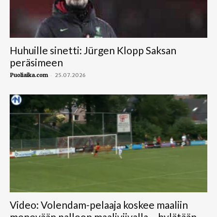
Huhuille sinetti: Jürgen Klopp Saksan
peräsimeen
-
Puoliaika.com
25.07.2026
Video: Volendam-pelaaja koskee maaliin
menevään palloon maaliviivalla – hylätään