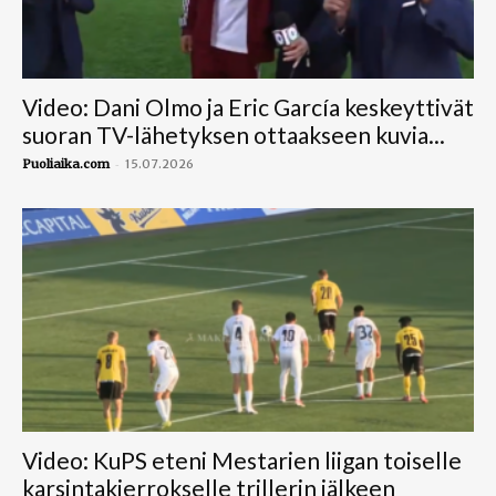
Video: Dani Olmo ja Eric García keskeyttivät
suoran TV-lähetyksen ottaakseen kuvia...
-
Puoliaika.com
15.07.2026
Video: KuPS eteni Mestarien liigan toiselle
karsintakierrokselle trillerin jälkeen