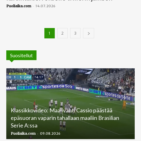
-
Puoliaika.com
14.07.2026
1
2
3
Suositellut
Klassikkovideo: Maalivahti Cassio päästää
epäsuoran vaparin tahallaan maaliin Brasilian
Serie A:ssa
-
Puoliaika.com
09.08.2026