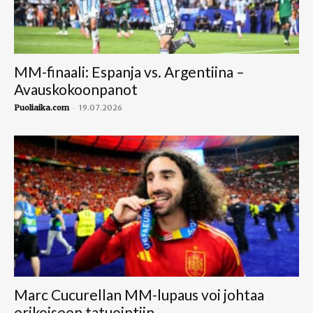
MM-finaali: Espanja vs. Argentiina –
Avauskokoonpanot
-
Puoliaika.com
19.07.2026
Marc Cucurellan MM-lupaus voi johtaa
erikoiseen tatuointiin