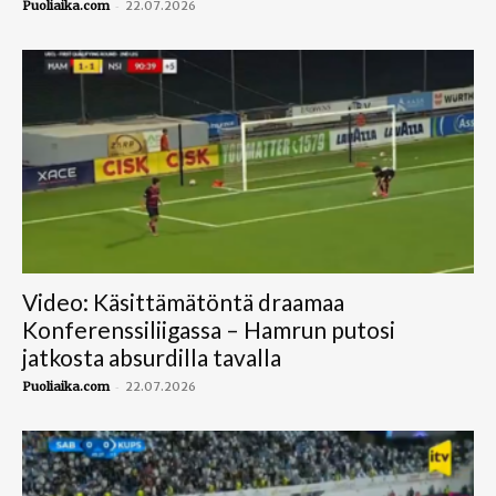
-
Puoliaika.com
22.07.2026
Video: Käsittämätöntä draamaa
Konferenssiliigassa – Hamrun putosi
jatkosta absurdilla tavalla
-
Puoliaika.com
22.07.2026