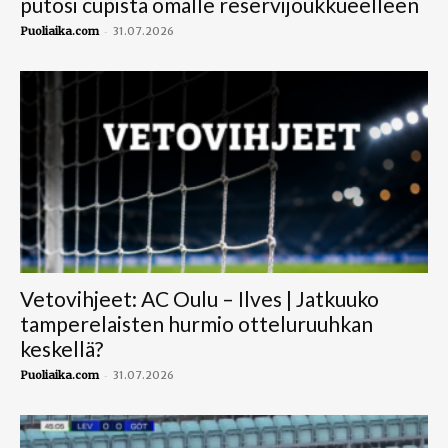
putosi cupista omalle reservijoukkueelleen
-
Puoliaika.com
31.07.2026
Vetovihjeet: AC Oulu – Ilves | Jatkuuko
tamperelaisten hurmio otteluruuhkan
keskellä?
-
Puoliaika.com
31.07.2026