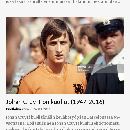
joka takasi seuralle ensimmäisen Hollannin mestaruuden...
Johan Cruyff on kuollut (1947-2016)
-
Puoliaika.com
24.03.2016
Johan Cruyff kuoli tänään keuhkosyöpään Barcelonassa 68-
vuotiaana. Hollantilainen Johan Cruyff kuuluu ehdottomasti
mukaan keskusteluun jalkapallohistorian aatelisia valitessa.