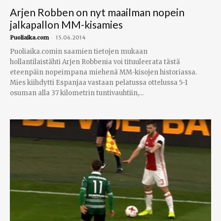
Arjen Robben on nyt maailman nopein
jalkapallon MM-kisamies
-
Puoliaika.com
15.06.2014
Puoliaika.comin saamien tietojen mukaan
hollantilaistähti Arjen Robbenia voi tituuleerata tästä
eteenpäin nopeimpana miehenä MM-kisojen historiassa.
Mies kiihdytti Espanjaa vastaan pelatussa ottelussa 5-1
osuman alla 37 kilometrin tuntivauhtiin,...