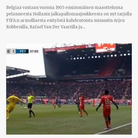
Belgiaa vastaan vuonna 1905 ensimmäisen maaottelunsa
pelanneesta Hollanin jalkapallomaajoukkeesta on nyt tarjolla
FIFA:n armollisesta esityöstä kahdentoista minuutin Arjen
Robbenilla, Rafael Van Der Vaartilla ja...