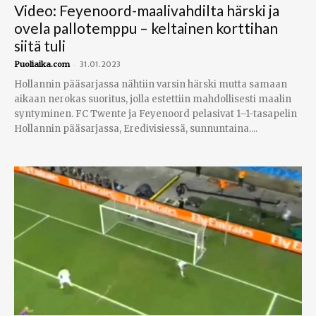
Video: Feyenoord-maalivahdilta härski ja
ovela pallotemppu – keltainen korttihan
siitä tuli
-
Puoliaika.com
31.01.2023
Hollannin pääsarjassa nähtiin varsin härski mutta samaan
aikaan nerokas suoritus, jolla estettiin mahdollisesti maalin
syntyminen. FC Twente ja Feyenoord pelasivat 1–1-tasapelin
Hollannin pääsarjassa, Eredivisiessä, sunnuntaina....