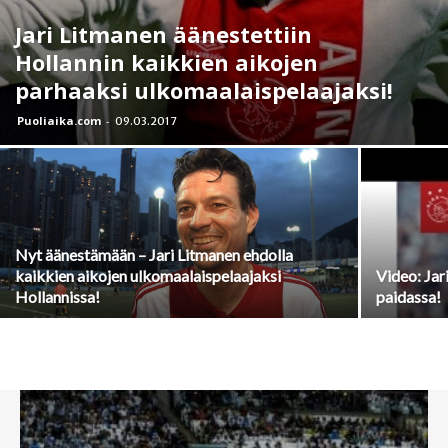
Jari Litmanen äänestettiin
Hollannin kaikkien aikojen
parhaaksi ulkomaalaispelaajaksi!
Puoliaika.com
-
09.03.2017
Nyt äänestämään – Jari Litmanen ehdolla
kaikkien aikojen ulkomaalaispelaajaksi
Video: Jar
Hollannissa!
paidassa!