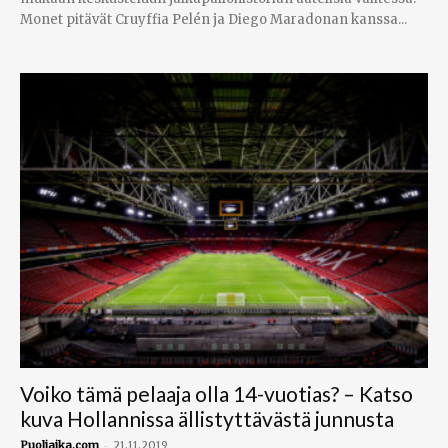
Monet pitävät Cruyffia Pelén ja Diego Maradonan kanssa...
Voiko tämä pelaaja olla 14-vuotias? – Katso
kuva Hollannissa ällistyttävästä junnusta
-
Puoliaika.com
21.11.2019