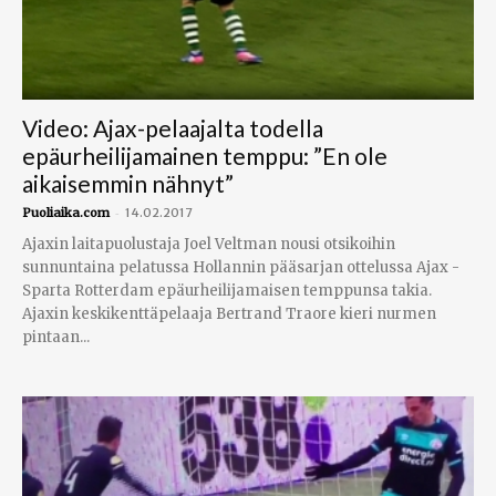
Video: Ajax-pelaajalta todella
epäurheilijamainen temppu: ”En ole
aikaisemmin nähnyt”
-
Puoliaika.com
14.02.2017
Ajaxin laitapuolustaja Joel Veltman nousi otsikoihin
sunnuntaina pelatussa Hollannin pääsarjan ottelussa Ajax -
Sparta Rotterdam epäurheilijamaisen temppunsa takia.
Ajaxin keskikenttäpelaaja Bertrand Traore kieri nurmen
pintaan...