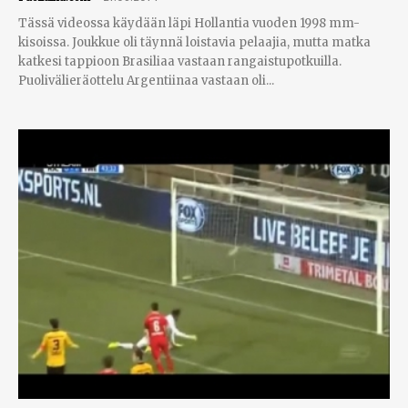
Tässä videossa käydään läpi Hollantia vuoden 1998 mm-
kisoissa. Joukkue oli täynnä loistavia pelaajia, mutta matka
katkesi tappioon Brasiliaa vastaan rangaistupotkuilla.
Puolivälieräottelu Argentiinaa vastaan oli...