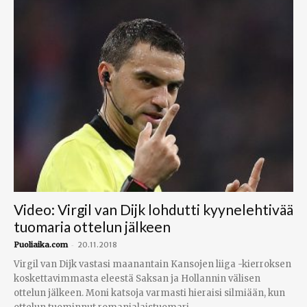
Video: Virgil van Dijk lohdutti kyynelehtivää
tuomaria ottelun jälkeen
-
Puoliaika.com
20.11.2018
Virgil van Dijk vastasi maanantain Kansojen liiga -kierroksen
koskettavimmasta eleestä Saksan ja Hollannin välisen
ottelun jälkeen. Moni katsoja varmasti hieraisi silmiään, kun