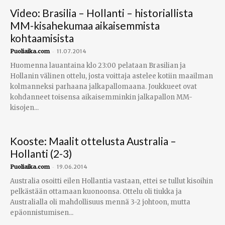
Video: Brasilia – Hollanti – historiallista
MM-kisahekumaa aikaisemmista
kohtaamisista
-
Puoliaika.com
11.07.2014
Huomenna lauantaina klo 23:00 pelataan Brasilian ja
Hollanin välinen ottelu, josta voittaja astelee kotiin maailman
kolmanneksi parhaana jalkapallomaana. Joukkueet ovat
kohdanneet toisensa aikaisemminkin jalkapallon MM-
kisojen...
Kooste: Maalit ottelusta Australia –
Hollanti (2-3)
-
Puoliaika.com
19.06.2014
Australia osoitti eilen Hollantia vastaan, ettei se tullut kisoihin
pelkästään ottamaan kuonoonsa. Ottelu oli tiukka ja
Australialla oli mahdollisuus mennä 3-2 johtoon, mutta
epäonnistumisen...