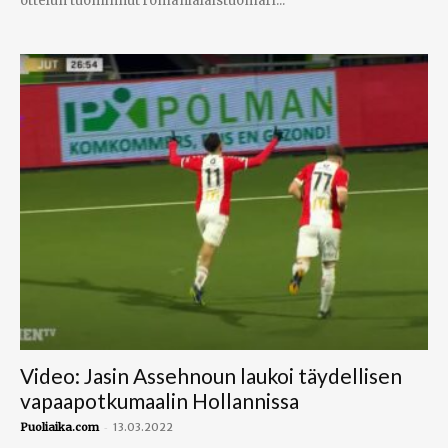
ottelun tuominnut romanialaistuomari...
Video: Jasin Assehnoun laukoi täydellisen
vapaapotkumaalin Hollannissa
-
Puoliaika.com
13.03.2022