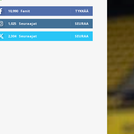
10,990
Fanit
TYKKÄÄ
1,025
Seuraajat
SEURAA
2,304
Seuraajat
SEURAA