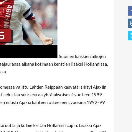
Suomen kaikkien aikojen
aajauransa aikana kotimaan kenttien lisäksi Hollannissa,
ssa.
omessa valittu Lahden Reippaan kasvatti siirtyi Ajaxiin
hti edustaa suurseuraa yhtäjaksoisesti vuoteen 1999
nen edusti Ajaxia kahteen otteeseen, vuosina 1992–99
taruutta ja kolme kertaa Hollannin cupin. Lisäksi Ajax