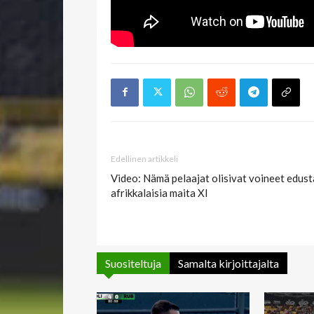
Edellinen artikkeli
Video: Nämä pelaajat olisivat voineet edus
afrikkalaisia maita XI
Suositeltuja
Samalta kirjoittajalta