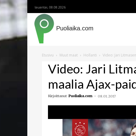
lauantai, 08.08.2026
Puoliaika.com
Etusivu
Muut maat
Hollanti
Video: Jari Litmase
Video: Jari Lit
maalia Ajax-pai
Kirjoittanut
Puoliaika.com
-
08.01.2017