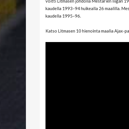
voitti Litmasen johdolla Mestarien liigan 19
kaudella 1993–94 huikealla 26 maalilla. Mest
kaudella 1995–96.
Katso Litmasen 10 hienointa maalia Ajax-pa