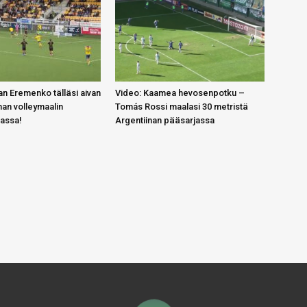
n Eremenko tälläsi aivan
Video: Kaamea hevosenpotku –
an volleymaalin
Tomás Rossi maalasi 30 metristä
gassa!
Argentiinan pääsarjassa