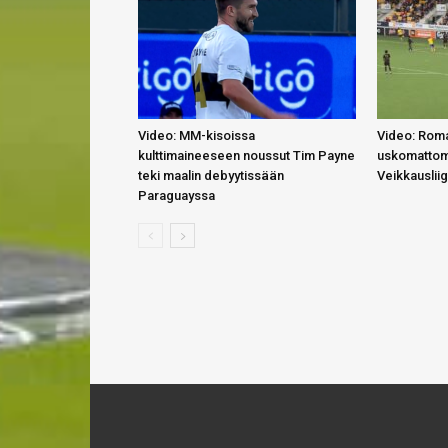
Video: MM-kisoissa
Video: Roma
kulttimaineeseen noussut Tim Payne
uskomattom
teki maalin debyytissään
Veikkauslii
Paraguayssa