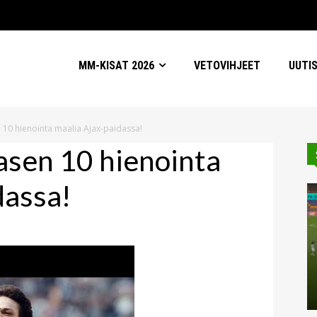
MM-KISAT 2026
VETOVIHJEET
UUTI
n 10 hienointa maalia Ajax-paidassa!
masen 10 hienointa
dassa!