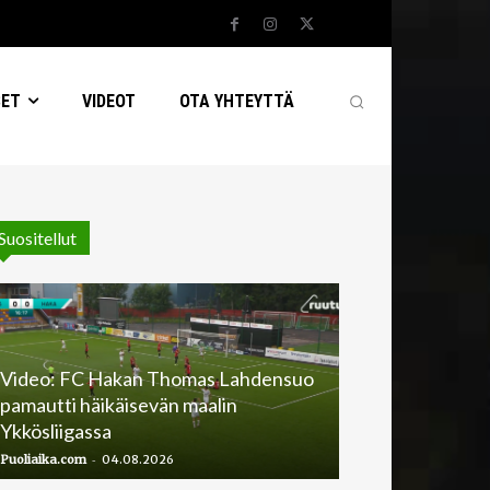
SET
VIDEOT
OTA YHTEYTTÄ
Suositellut
Video: FC Hakan Thomas Lahdensuo
pamautti häikäisevän maalin
Ykkösliigassa
-
Puoliaika.com
04.08.2026