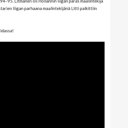
94–95. Litmanen oli Hollannin liigan paras maalintekijä
arien liigan parhaana maalintekijänä Litti palkittiin
idassa!