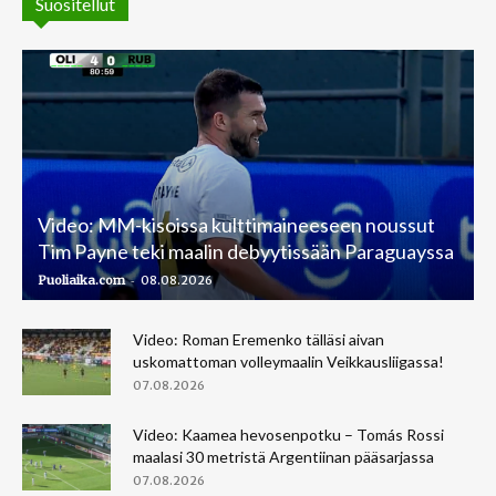
Suositellut
Video: MM-kisoissa kulttimaineeseen noussut
Tim Payne teki maalin debyytissään Paraguayssa
-
Puoliaika.com
08.08.2026
Video: Roman Eremenko tälläsi aivan
uskomattoman volleymaalin Veikkausliigassa!
07.08.2026
Video: Kaamea hevosenpotku – Tomás Rossi
maalasi 30 metristä Argentiinan pääsarjassa
07.08.2026