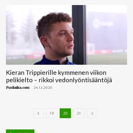
Kieran Trippierille kymmenen viikon
pelikielto – rikkoi vedonlyöntisääntöjä
-
Puoliaika.com
24.12.2020
19
20
21