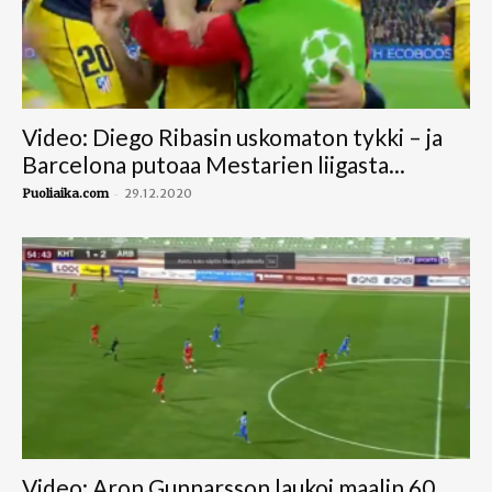
Video: Diego Ribasin uskomaton tykki – ja
Barcelona putoaa Mestarien liigasta...
-
Puoliaika.com
29.12.2020
Video: Aron Gunnarsson laukoi maalin 60