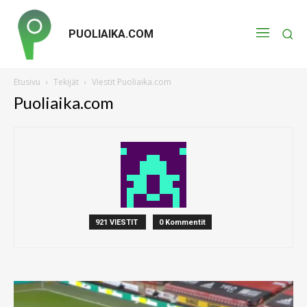
PUOLIAIKA.COM
Etusivu
Tekijät
Viestit Puoliaika.com
Puoliaika.com
921 VIESTIT
0 Kommentit