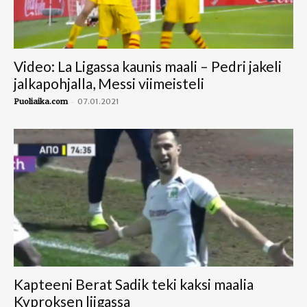
Video: La Ligassa kaunis maali – Pedri jakeli
jalkapohjalla, Messi viimeisteli
-
Puoliaika.com
07.01.2021
Kapteeni Berat Sadik teki kaksi maalia
Kyproksen liigassa