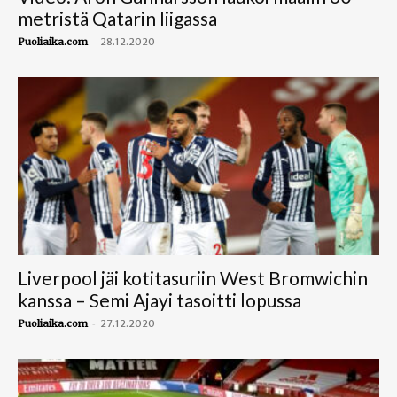
metristä Qatarin liigassa
-
Puoliaika.com
28.12.2020
Liverpool jäi kotitasuriin West Bromwichin
kanssa – Semi Ajayi tasoitti lopussa
-
Puoliaika.com
27.12.2020