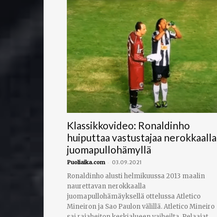
Klassikkovideo: Ronaldinho
huiputtaa vastustajaa nerokkaalla
juomapullohämyllä
-
Puoliaika.com
03.09.2021
Ronaldinho alusti helmikuussa 2013 maalin
naurettavan nerokkaalla
juomapullohämäyksellä ottelussa Atletico
Mineiron ja Sao Paulon välillä. Atletico Mineiro
sai rajaheiton keskialueen vaiheilta. Pelaajat