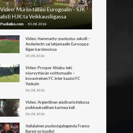
Video: Murilo tälläsi Eurogoalin – SJK
alisti HJK:ta Veikkausliigassa
-
Puoliaika.com
03.08.2026
Video: Hammarby-puolustus sekoili –
Anderlecht sai lahjamaalin Eurooppa-
liigan karsinnoissa
03.08.2026
Video: Prosper Ahiabu teki
nöyryyttävän voittomaalin –
kovavireinen FC Inter kaatoi FC
Vaduzin
06.08.2026
Video: Argentiinan aladivariottelussa
poikkeuksellisen karmea keli
06.08.2026
Italialainen puolustajalegenda Franco
Baresi on kuollut