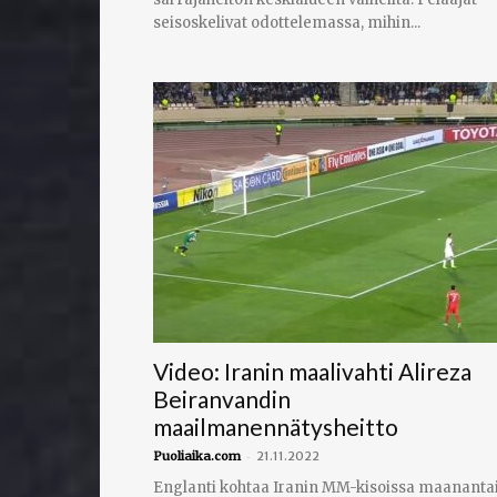
seisoskelivat odottelemassa, mihin...
Video: Iranin maalivahti Alireza
Beiranvandin
maailmanennätysheitto
-
Puoliaika.com
21.11.2022
Englanti kohtaa Iranin MM-kisoissa maananta