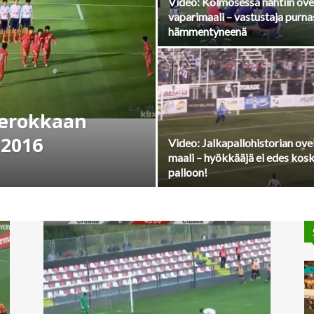
Video: Kolmosessa nähtiin ove
vaparimaali – vastustaja purna
hämmentyneenä
nerokkaan
 2016
Video: Jalkapallohistorian ove
maali – hyökkääjä ei edes kos
palloon!