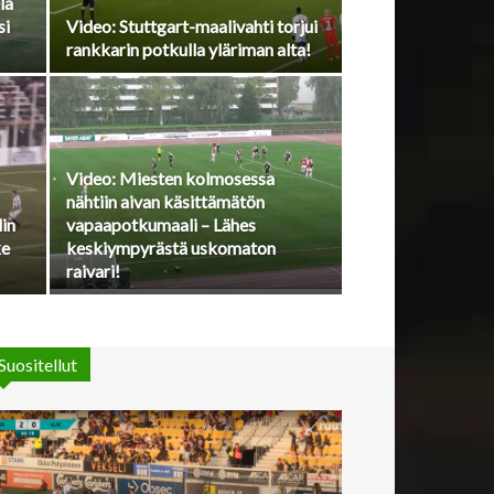
la
si
Video: Stuttgart-maalivahti torjui
rankkarin potkulla yläriman alta!
Video: Miesten kolmosessa
nähtiin aivan käsittämätön
lin
vapaapotkumaali – Lähes
ke
keskiympyrästä uskomaton
raivari!
Suositellut