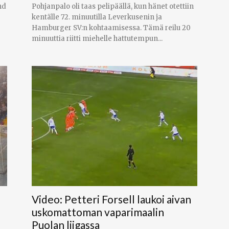
nd
Pohjanpalo oli taas pelipäällä, kun hänet otettiin
kentälle 72. minuutilla Leverkusenin ja
Hamburger SV:n kohtaamisessa. Tämä reilu 20
minuuttia riitti miehelle hattutempun...
Video: Petteri Forsell laukoi aivan
uskomattoman vaparimaalin
Puolan liigassa