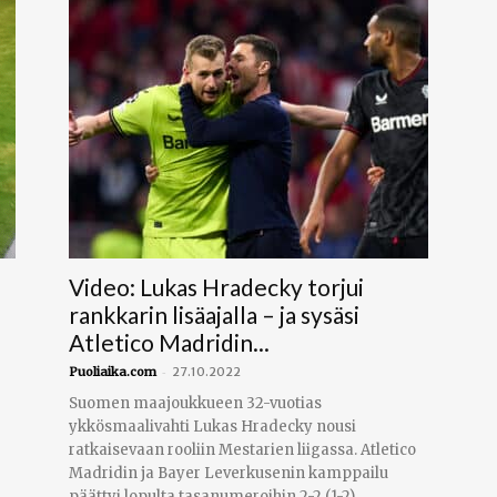
Video: Lukas Hradecky torjui
rankkarin lisäajalla – ja sysäsi
Atletico Madridin...
-
Puoliaika.com
27.10.2022
Suomen maajoukkueen 32-vuotias
ykkösmaalivahti Lukas Hradecky nousi
ratkaisevaan rooliin Mestarien liigassa. Atletico
Madridin ja Bayer Leverkusenin kamppailu
päättyi lopulta tasanumeroihin 2-2 (1-2)