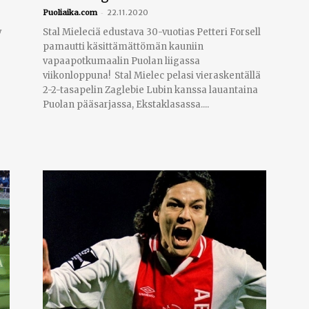
-
Puoliaika.com
22.11.2020
y
Stal Mieleciä edustava 30-vuotias Petteri Forsell
pamautti käsittämättömän kauniin
vapaapotkumaalin Puolan liigassa
viikonloppuna! Stal Mielec pelasi vieraskentällä
2-2-tasapelin Zaglebie Lubin kanssa lauantaina
Puolan pääsarjassa, Ekstaklasassa....