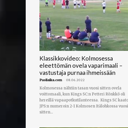
Klassikkovideo: Kolmosessa
eleettömän ovela vaparimaali –
vastustaja purnaa ihmeissään
-
Puoliaika.com
08.06.2022
Kolmosessa nähtiin tasan vuosi sitten ovela
voittomaali, kun Kings SC:n Petteri Rönkkö oli
hereillä vapaapotkutilanteessa. Kings SC kaato
JPS:n numeroin 2-1 Kolmosen Itälohkossa vuos
sitten...