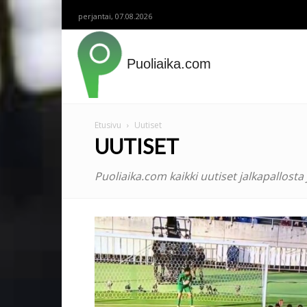
perjantai, 07.08.2026
Puoliaika.com
Etusivu
Uutiset
UUTISET
Puoliaika.com kaikki uutiset jalkapallosta 