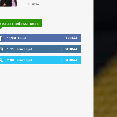
01.08.2026
Seuraa meitä somessa
10,990
Fanit
TYKKÄÄ
1,025
Seuraajat
SEURAA
2,304
Seuraajat
SEURAA