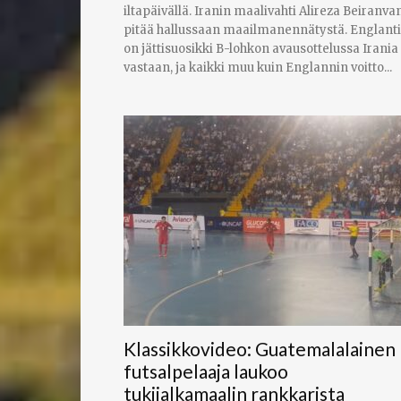
iltapäivällä. Iranin maalivahti Alireza Beiranva
pitää hallussaan maailmanennätystä. Englanti
on jättisuosikki B-lohkon avausottelussa Irania
vastaan, ja kaikki muu kuin Englannin voitto...
Klassikkovideo: Guatemalalainen
futsalpelaaja laukoo
tukijalkamaalin rankkarista