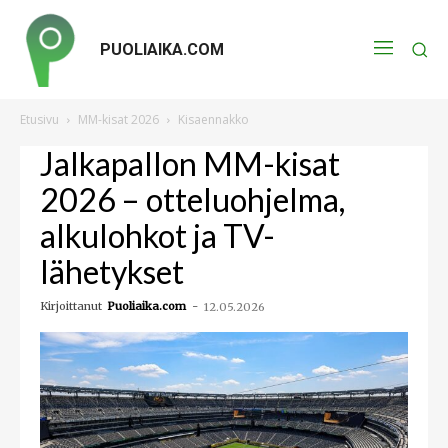
PUOLIAIKA.COM
Etusivu
MM-kisat 2026
Kisaennakko
Jalkapallon MM-kisat
2026 – otteluohjelma,
alkulohkot ja TV-
lähetykset
Kirjoittanut
Puoliaika.com
-
12.05.2026