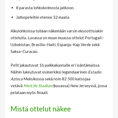
8 parasta lohkokolmosta jatkoon.
Jatkopeleihin etenee 32 maata
Alkulohkoissa tullaan näkemään varsin eksoottisiakin
otteluita. Luvassa on muun muassa ottelut Portugali–
Uzbekistan, Brasilia–Haiti, Espanja–Kap Verde sekä
Saksa–Curacao.
Pelit jakautuvat 16 paikkakunnalle eri isäntämaissa.
Näihin lukeutuvat esimerkiksi legendaarinen
Estadio
Azteca
Meksikossa sekä noin 82 500 katsojaa
vetävä
MetLife Stadium
(kuvassa) New Jerseyssä, jossa
pelataan myös finaali.
Mistä ottelut näkee