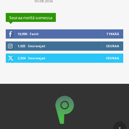
03.08.2026
Seuraa meitä somessa
10,990
Fanit
TYKKÄÄ
1,025
Seuraajat
SEURAA
2,304
Seuraajat
SEURAA