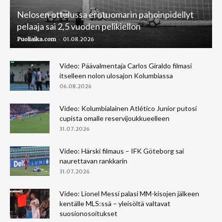
Nelosen ottelussa erotuomarin pahoinpidellyt
pelaaja sai 2,5 vuoden pelikiellon
-
Puoliaika.com
01.08.2026
Video: Päävalmentaja Carlos Giraldo filmasi
itselleen nolon ulosajon Kolumbiassa
06.08.2026
Video: Kolumbialainen Atlético Junior putosi
cupista omalle reservijoukkueelleen
31.07.2026
Video: Härski filmaus – IFK Göteborg sai
naurettavan rankkarin
31.07.2026
Video: Lionel Messi palasi MM-kisojen jälkeen
kentälle MLS:ssä – yleisöltä valtavat
suosionosoitukset