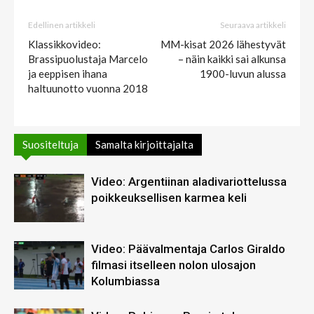
Edellinen artikkeli
Seuraava artikkeli
Klassikkovideo:
MM-kisat 2026 lähestyvät
Brassipuolustaja Marcelo
– näin kaikki sai alkunsa
ja eeppisen ihana
1900-luvun alussa
haltuunotto vuonna 2018
Suositeltuja
Samalta kirjoittajalta
Video: Argentiinan aladivariottelussa
poikkeuksellisen karmea keli
Video: Päävalmentaja Carlos Giraldo
filmasi itselleen nolon ulosajon
Kolumbiassa