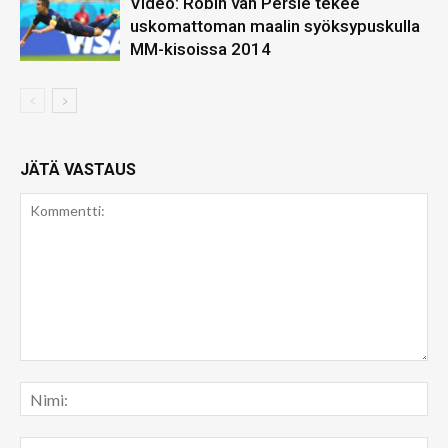
Video: Robin van Persie tekee
uskomattoman maalin syöksypuskulla
MM-kisoissa 2014
JÄTÄ VASTAUS