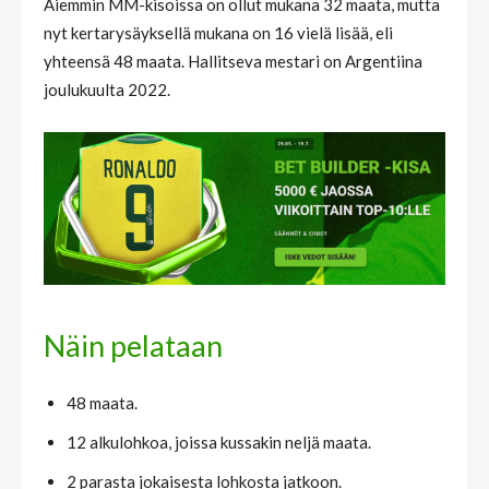
Aiemmin MM-kisoissa on ollut mukana 32 maata, mutta
nyt kertarysäyksellä mukana on 16 vielä lisää, eli
yhteensä 48 maata. Hallitseva mestari on Argentiina
joulukuulta 2022.
Näin pelataan
48 maata.
12 alkulohkoa, joissa kussakin neljä maata.
2 parasta jokaisesta lohkosta jatkoon.