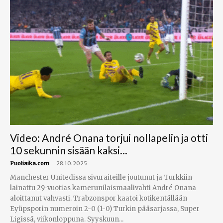
Video: André Onana torjui nollapelin ja otti
10 sekunnin sisään kaksi...
-
Puoliaika.com
28.10.2025
Manchester Unitedissa sivuraiteille joutunut ja Turkkiin
lainattu 29-vuotias kamerunilaismaalivahti André Onana
aloittanut vahvasti. Trabzonspor kaatoi kotikentällään
Eyüpsporin numeroin 2-0 (1-0) Turkin pääsarjassa, Super
Ligissä, viikonloppuna. Syyskuun...