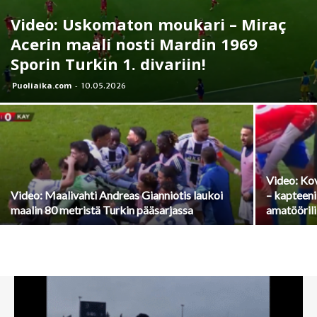
Video: Uskomaton moukari – Miraç
Acerin maali nosti Mardin 1969
Sporin Turkin 1. divariin!
Puoliaika.com
-
10.05.2026
Video: Kov
Video: Maalivahti Andreas Gianniotis laukoi
– kapteeni
maalin 80 metristä Turkin pääsarjassa
amatöörili