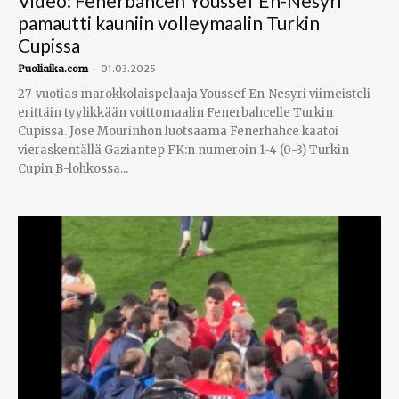
Video: Fenerbahcen Youssef En-Nesyri
pamautti kauniin volleymaalin Turkin
Cupissa
-
Puoliaika.com
01.03.2025
27-vuotias marokkolaispelaaja Youssef En-Nesyri viimeisteli
erittäin tyylikkään voittomaalin Fenerbahcelle Turkin
Cupissa. Jose Mourinhon luotsaama Fenerhahce kaatoi
vieraskentällä Gaziantep FK:n numeroin 1-4 (0-3) Turkin
Cupin B-lohkossa...