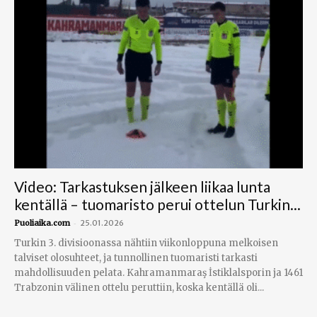
Video: Tarkastuksen jälkeen liikaa lunta
kentällä – tuomaristo perui ottelun Turkin...
-
Puoliaika.com
25.01.2026
Turkin 3. divisioonassa nähtiin viikonloppuna melkoisen
talviset olosuhteet, ja tunnollinen tuomaristi tarkasti
mahdollisuuden pelata. Kahramanmaraş İstiklalsporin ja 1461
Trabzonin välinen ottelu peruttiin, koska kentällä oli...