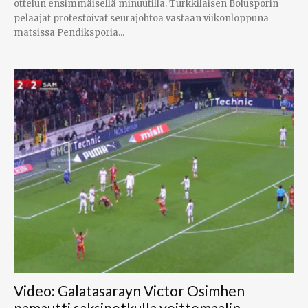
ottelun ensimmäisellä minuutilla. Turkkilaisen Bolusporin
pelaajat protestoivat seurajohtoa vastaan viikonloppuna
matsissa Pendiksporia...
Video: Galatasarayn Victor Osimhen
pamautti saksipotkulla voittomaalin