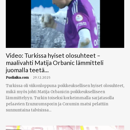
Video: Turkissa hyiset olosuhteet –
maalivahti Matija Orbanic lämmitteli
juomalla teetä...
-
Puoliaika.com
29.12.2025
Turkissa oli viikonloppuna poikkeuksellisen hyiset olosuhteet,
mikä myös johti Matija Orbanicin poikkeukselliseen
lämmittelyyn. Turkin toiseksi korkeimmalla sarjatasolla
pelaavien Eruzurumsporin ja Corumin matsi pelattiin
sunnuntaina talvisissa...