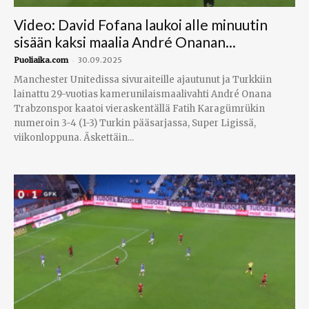
Video: David Fofana laukoi alle minuutin
sisään kaksi maalia André Onanan...
-
Puoliaika.com
30.09.2025
Manchester Unitedissa sivuraiteille ajautunut ja Turkkiin
lainattu 29-vuotias kamerunilaismaalivahti André Onana
Trabzonspor kaatoi vieraskentällä Fatih Karagümrükin
numeroin 3-4 (1-3) Turkin pääsarjassa, Super Ligissä,
viikonloppuna. Äskettäin...