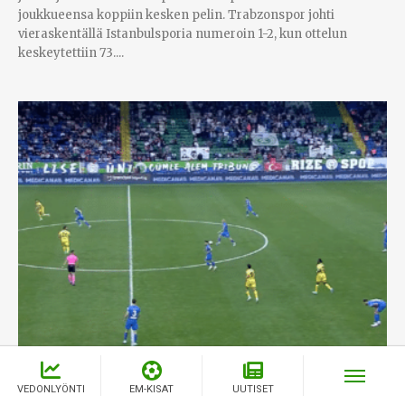
joukkueensa koppiin kesken pelin. Trabzonspor johti
vieraskentällä Istanbulsporia numeroin 1-2, kun ottelun
keskeytettiin 73....
Video: Täydellinen kuti – Jonjo Shelvey