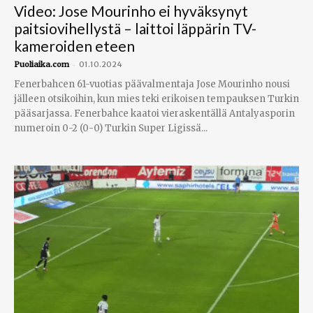
Video: Jose Mourinho ei hyväksynyt
paitsiovihellystä – laittoi läppärin TV-
kameroiden eteen
-
Puoliaika.com
01.10.2024
Fenerbahcen 61-vuotias päävalmentaja Jose Mourinho nousi
jälleen otsikoihin, kun mies teki erikoisen tempauksen Turkin
pääsarjassa. Fenerbahce kaatoi vieraskentällä Antalyasporin
numeroin 0-2 (0-0) Turkin Super Ligissä...