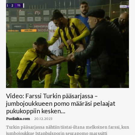
Video: Farssi Turkin pääsarjassa –
jumbojoukkueen pomo määräsi pelaajat
pukukoppiin kesken...
-
Puoliaika.com
20.12.2023
Turkin pääsarjassa nähtiin tiistai-iltana melkoinen farssi, kun
jumbojoukkue Istanbulsporin seurapomo marssitti