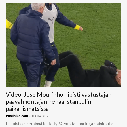
Video: Jose Mourinho nipisti vastustajan
päävalmentajan nenää Istanbulin
paikallismatsissa
-
Puoliaika.com
03.04.2025
Lukuisissa liemissä keitetty 62-vuotias portugalilaiskoutsi