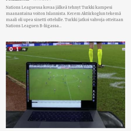
Nations Leaguessa kovaa jälkeä tehnyt Turkki kampesi
maanantaina voiton Islannista. Kerem Aktürkoglun tekemä
maali oli upea sinetti ottelulle. Turkki jatkoi vahvoja otteitaan
Nations Leaguen B-liigassa...