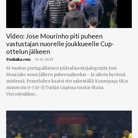
Video: Jose Mourinho piti puheen
vastustajan nuorelle joukkueelle Cup-
ottelun jälkeen
-
Puoliaika.com
10.01.2025
61-vuotias portugalilainen päävalmentajalegenda Jose
Mourinho nousi jälleen puheenaiheeksi – ja oikein hyvässä
mielessä. Fenerbahce kaatoi vieraskentällä Kasımpaşa SK:n
numeroin 0-3 (0-3) Turkin Cupissa torstai-iltana.
Vierasjoukkue...