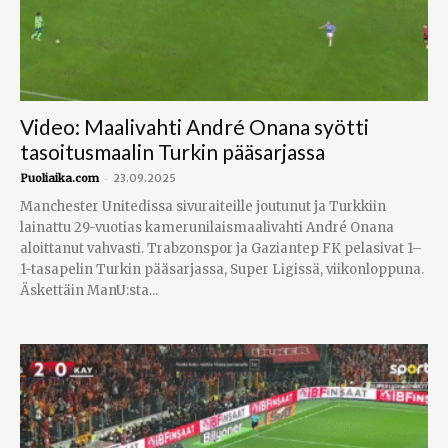
Video: Maalivahti André Onana syötti
tasoitusmaalin Turkin pääsarjassa
-
Puoliaika.com
23.09.2025
Manchester Unitedissa sivuraiteille joutunut ja Turkkiin
lainattu 29-vuotias kamerunilaismaalivahti André Onana
aloittanut vahvasti. Trabzonspor ja Gaziantep FK pelasivat 1–
1-tasapelin Turkin pääsarjassa, Super Ligissä, viikonloppuna.
Äskettäin ManU:sta...