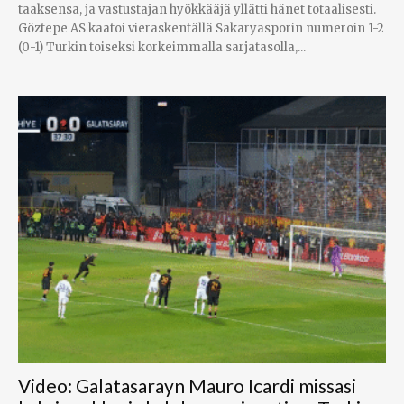
taaksensa, ja vastustajan hyökkääjä yllätti hänet totaalisesti.
Göztepe AS kaatoi vieraskentällä Sakaryasporin numeroin 1-2
(0-1) Turkin toiseksi korkeimmalla sarjatasolla,...
Video: Galatasarayn Mauro Icardi missasi