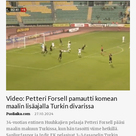
Video: Petteri Forsell pamautti komean
maalin lisäajalla Turkin divarissa
-
Puoliaika.com
27.10.2024
34-vuotias entinen Huuhkajien pelaaja Petteri Forsell pääsi
maalin makuun Turkissa, kun hän tasoitti viime hetkillä.
Sanliurfaspor ja Igdir FK pelasivat 3–3-tasapelin Turkin