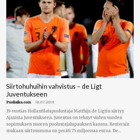
Siirtohuhuihin vahvistus – de Ligt
Juventukseen
-
Puoliaika.com
18.07.2019
19-vuotias Hollantilaispuolustaja Matthijs de Ligtin siirtyy
Ajaxista Juventukseen. Juventus on tehnyt viiden vuoden
sopimuksen nuoren puolustajalupauksen kanssa. Reutersin
mukaan siirtosumma on peräti 75 miljoonaa euroa. De...