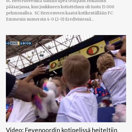
SC Heerenveeniltä nähtiin upea tempaus Hollannin
pääsarjassa, kun joukkueen kotiotteluun oli tuotu 15 000
pehmonallea. SC Heerenveen kaatoi kotikentällään FC
Emmenin numeroin 4-0 (2-0) Eredivisiessä...
Video: Feyenoordin kotipelissä heiteltiin