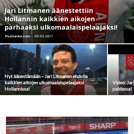
Jari Litmanen äänestettiin
Hollannin kaikkien aikojen
parhaaksi ulkomaalaispelaajaksi!
Puoliaika.com
-
09.03.2017
Nyt äänestämään – Jari Litmanen ehdolla
kaikkien aikojen ulkomaalaispelaajaksi
Video: Jar
Hollannissa!
paidassa!