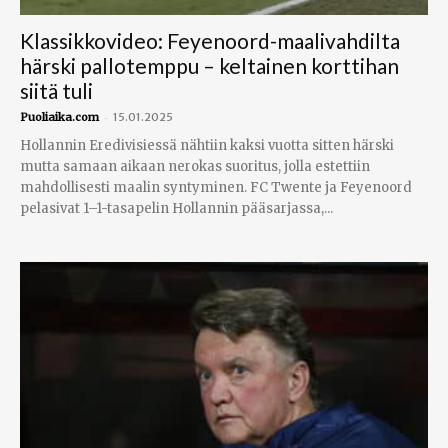
Klassikkovideo: Feyenoord-maalivahdilta
härski pallotemppu – keltainen korttihan
siitä tuli
-
Puoliaika.com
15.01.2025
Hollannin Eredivisiessä nähtiin kaksi vuotta sitten härski
mutta samaan aikaan nerokas suoritus, jolla estettiin
mahdollisesti maalin syntyminen. FC Twente ja Feyenoord
pelasivat 1–1-tasapelin Hollannin pääsarjassa,...