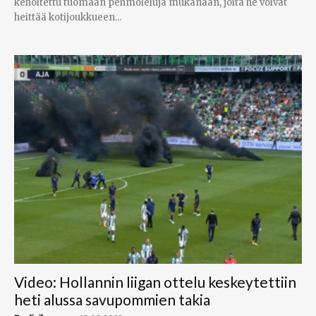
kehoitettu tuomaan pehmoleluja mukanaan, joita he voivat
heittää kotijoukkueen...
Video: Hollannin liigan ottelu keskeytettiin
heti alussa savupommien takia