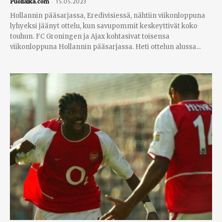
-
Puoliaika.com
15.05.2023
Hollannin pääsarjassa, Eredivisiessä, nähtiin viikonloppuna
lyhyeksi jäänyt ottelu, kun savupommit keskeyttivät koko
touhun. FC Groningen ja Ajax kohtasivat toisensa
viikonloppuna Hollannin pääsarjassa. Heti ottelun alussa...