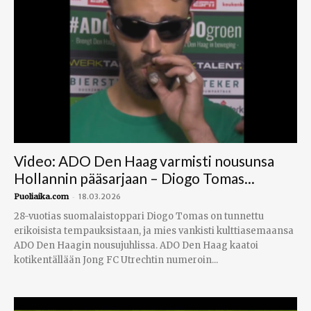
Video: ADO Den Haag varmisti nousunsa
Hollannin pääsarjaan – Diogo Tomas...
-
Puoliaika.com
18.03.2026
28-vuotias suomalaistoppari Diogo Tomas on tunnettu
erikoisista tempauksistaan, ja mies vankisti kulttiasemaansa
ADO Den Haagin nousujuhlissa. ADO Den Haag kaatoi
kotikentällään Jong FC Utrechtin numeroin...