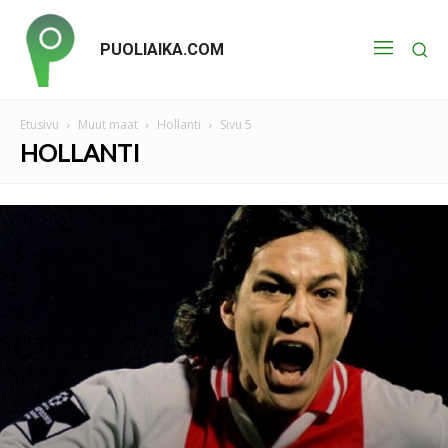
PUOLIAIKA.COM
Etusivu
Muut maat
Hollanti
Sivu 5
HOLLANTI