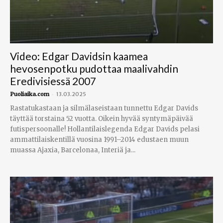
Video: Edgar Davidsin kaamea
hevosenpotku pudottaa maalivahdin
Eredivisiessä 2007
-
Puoliaika.com
13.03.2025
Rastatukastaan ja silmälaseistaan tunnettu Edgar Davids
täyttää torstaina 52 vuotta. Oikein hyvää syntymäpäivää
futispersoonalle! Hollantilaislegenda Edgar Davids pelasi
ammattilaiskentillä vuosina 1991–2014 edustaen muun
muassa Ajaxia, Barcelonaa, Interiä ja...