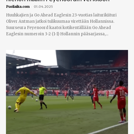
-
Puoliaika.com
01.04.2025
Huuhkajien ja Go Ahead Eaglesin 23-vuotias laiturikiituri
Oliver Antman jatkoi tulikuumaa virettään Hollannissa.
Suurseura Feyenoord kaatoi kotikentällään Go Ahead
Eaglesin numeroin 3-2 (1-1) Hollannin pääsarjassa,...