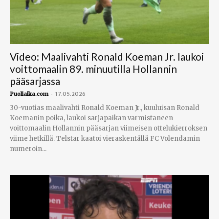
Video: Maalivahti Ronald Koeman Jr. laukoi
voittomaalin 89. minuutilla Hollannin
pääsarjassa
-
Puoliaika.com
17.05.2026
30-vuotias maalivahti Ronald Koeman Jr., kuuluisan Ronald
Koemanin poika, laukoi sarjapaikan varmistaneen
voittomaalin Hollannin pääsarjan viimeisen ottelukierroksen
viime hetkillä. Telstar kaatoi vieraskentällä FC Volendamin
numeroin...