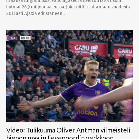
uraansa Englannissa. Valioliigaseura Everton latoi tiskiin
huimat 26,9 miljoonaa euroa, joka riitti irrottamaan vuodesta
2011 asti Ajaxia edustaneen...
Video: Tulikuuma Oliver Antman viimeisteli
hienon maalin Feyenoordin verkkoon