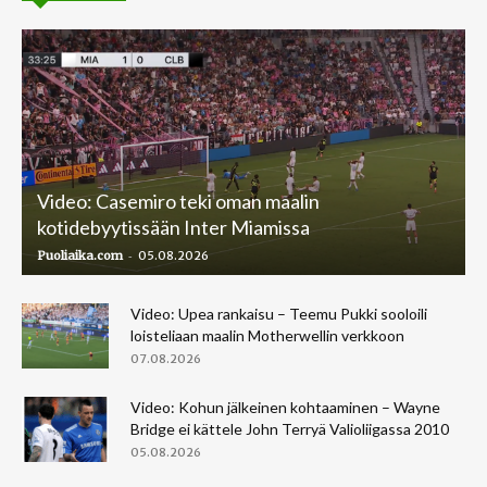
Video: Casemiro teki oman maalin
kotidebyytissään Inter Miamissa
-
Puoliaika.com
05.08.2026
Video: Upea rankaisu – Teemu Pukki sooloili
loisteliaan maalin Motherwellin verkkoon
07.08.2026
Video: Kohun jälkeinen kohtaaminen – Wayne
Bridge ei kättele John Terryä Valioliigassa 2010
05.08.2026