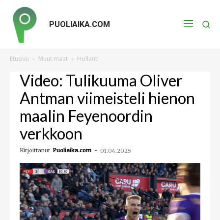
PUOLIAIKA.COM
Etusivu
Muut maat
Hollanti
Video: Tulikuuma Oliver
Antman viimeisteli hienon
maalin Feyenoordin
verkkoon
Kirjoittanut
Puoliaika.com
-
01.04.2025