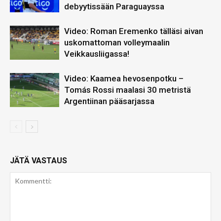
debyytissään Paraguayssa
Video: Roman Eremenko tälläsi aivan
uskomattoman volleymaalin
Veikkausliigassa!
Video: Kaamea hevosenpotku –
Tomás Rossi maalasi 30 metristä
Argentiinan pääsarjassa
JÄTÄ VASTAUS