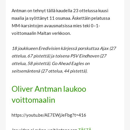
Antman on tehnyt tällä kaudella 23 ottelussa kuusi
maalia ja syöttänyt 11 osumaa. Äskettäin pelatussa
MM-karsintojen avausmatsissa mies teki 0–1-
voittomaalin Maltan verkkoon.
18 joukkueen Eredivisien kärjessä porskuttaa Ajax (27
ottelua, 67 pistettä) ja toisena PSV Eindhoven (27
ottelua, 58 pistettä). Go Ahead Eagles on
seitsemäntenä (27 ottelua, 44 pistettä).
Oliver Antman laukoo
voittomaalin
https://youtu.be/AE7EWjJeFbg?t=416