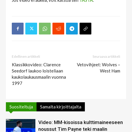
Jos video ei aukea, voit katsoa sen
TÄSTÄ
.
Edellinen artikkeli
Seuraava artikkeli
Klassikkovideo: Clarence
Vetovihjeet: Wolves –
Seedorf laukoo loisteliaan
West Ham
kaukolaukausmaalin vuonna
1997
Suositeltuja
Samalta kirjoittajalta
Video: MM-kisoissa kulttimaineeseen
noussut Tim Payne teki maalin