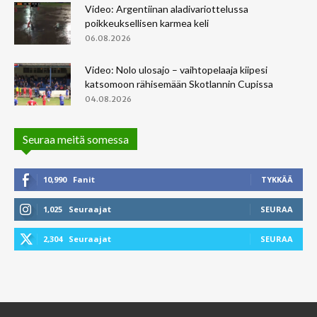
Video: Argentiinan aladivariottelussa
poikkeuksellisen karmea keli
06.08.2026
Video: Nolo ulosajo – vaihtopelaaja kiipesi
katsomoon rähisemään Skotlannin Cupissa
04.08.2026
Seuraa meitä somessa
10,990
Fanit
TYKKÄÄ
1,025
Seuraajat
SEURAA
2,304
Seuraajat
SEURAA