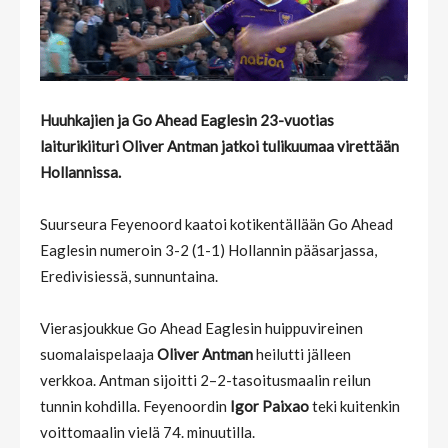
Huuhkajien ja Go Ahead Eaglesin 23-vuotias
laiturikiituri Oliver Antman jatkoi tulikuumaa virettään
Hollannissa.
Suurseura Feyenoord kaatoi kotikentällään Go Ahead
Eaglesin numeroin 3-2 (1-1) Hollannin pääsarjassa,
Eredivisiessä, sunnuntaina.
Vierasjoukkue Go Ahead Eaglesin huippuvireinen
suomalaispelaaja
Oliver Antman
heilutti jälleen
verkkoa. Antman sijoitti 2–2-tasoitusmaalin reilun
tunnin kohdilla. Feyenoordin
Igor Paixao
teki kuitenkin
voittomaalin vielä 74. minuutilla.