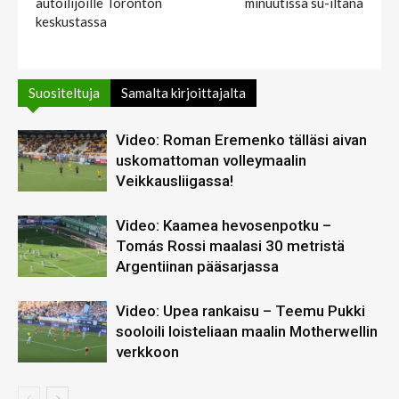
autoilijoille Toronton
minuutissa su-iltana
keskustassa
Suositeltuja
Samalta kirjoittajalta
Video: Roman Eremenko tälläsi aivan
uskomattoman volleymaalin
Veikkausliigassa!
Video: Kaamea hevosenpotku –
Tomás Rossi maalasi 30 metristä
Argentiinan pääsarjassa
Video: Upea rankaisu – Teemu Pukki
sooloili loisteliaan maalin Motherwellin
verkkoon