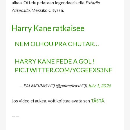
aikaa. Ottelu pelataan legendaarisella
Estadio
Aztecalla
, Meksiko Cityssä.
Harry Kane ratkaisee
NEM OLHOU PRA CHUTAR…
HARRY KANE FEDE A GOL !
PIC.TWITTER.COM/YCGEEXS3NF
— PALMEIRAS HQ (@palmeirasHQ)
July 1, 2026
Jos video ei aukea, voit koittaa avata sen
TÄSTÄ
.
— —