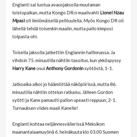
Englanti sai luotua avausjaksolla muutaman
loistopaikan, mutta Kongo DR:n maalivahti
Lionel Nzau
Mpasi
oli ilmiömäisellä pelituulella. Myös Kongo DR oli
lähellä tehdä toisenkin maalin, mutta pallo kimposi
tolpasta ohi.
Toisella jaksolla jatkettiin Englannin hallinnassa. Ja
vihdoin 75. minuutilla nähtiin tasoitus, kun ykköspyssy
Harry Kane
osui
Anthony Gordonin
syötöstä, 1-1.
Jatkoaika alkoi jo häämöttää näköpiirissä, mutta 86.
minuutilla nähtiin ottelun ratkaisu. Jälleen Gordon
syötti ja Kane pamautti pallon upeasti reppuun, 2-1.
Turnauksen viides maali Kanelle!
Englanti kohtaa neljännesvälierissä Meksikon
maanantaiaamuyönä 6. heinäkuuta klo 03.00 Suomen