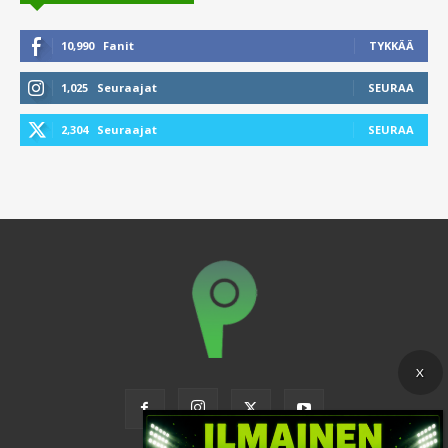
10,990
Fanit
TYKKÄÄ
1,025
Seuraajat
SEURAA
2,304
Seuraajat
SEURAA