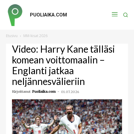
PUOLIAIKA.COM
Etusivu
MM-kisat 2026
Video: Harry Kane tälläsi
komean voittomaalin –
Englanti jatkaa
neljännesvälieriin
Kirjoittanut
Puoliaika.com
-
01.07.2026