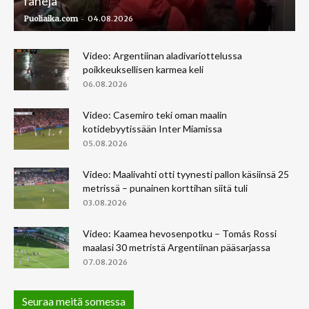
faneja
-
Puoliaika.com
04.08.2026
Video: Argentiinan aladivariottelussa
poikkeuksellisen karmea keli
06.08.2026
Video: Casemiro teki oman maalin
kotidebyytissään Inter Miamissa
05.08.2026
Video: Maalivahti otti tyynesti pallon käsiinsä 25
metrissä – punainen korttihan siitä tuli
03.08.2026
Video: Kaamea hevosenpotku – Tomás Rossi
maalasi 30 metristä Argentiinan pääsarjassa
07.08.2026
Seuraa meitä somessa