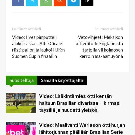
Edellinen artikkeli
Seuraava artikkeli
Video: Ilves pimputteli
Vetovihjeet: Meksikon
alakerrassa – Alfie Cicale
kotivoitolle Englannista
riisti pallon ja laukoi HJK:n
tarjolla yli kolmosen
Suomen Cupin finaaliin
kerroin ma-aamuyönä
Suositeltuja
Samalta kirjoittajalta
Video: Lääkintämies otti kentän
haltuun Brasilian divarissa – kirmasi
täysillä ja huudatti yleisöä
Video: Maalivahti Warleson otti hurjan
lähitorjunnan päällään Brasilian Serie