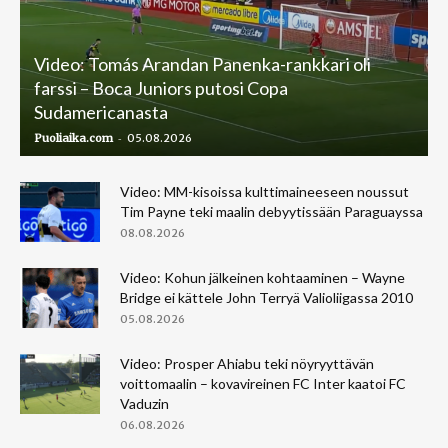
Video: Tomás Arandan Panenka-rankkari oli
farssi – Boca Juniors putosi Copa
Sudamericanasta
-
Puoliaika.com
05.08.2026
Video: MM-kisoissa kulttimaineeseen noussut
Tim Payne teki maalin debyytissään Paraguayssa
08.08.2026
Video: Kohun jälkeinen kohtaaminen – Wayne
Bridge ei kättele John Terryä Valioliigassa 2010
05.08.2026
Video: Prosper Ahiabu teki nöyryyttävän
voittomaalin – kovavireinen FC Inter kaatoi FC
Vaduzin
06.08.2026