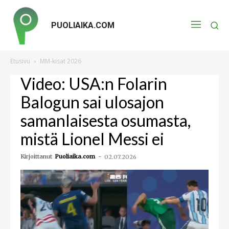
PUOLIAIKA.COM
Etusivu
MM-kisat 2026
Video: USA:n Folarin
Balogun sai ulosajon
samanlaisesta osumasta,
mistä Lionel Messi ei
Kirjoittanut
Puoliaika.com
-
02.07.2026