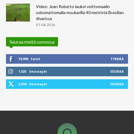
Video: Jean Roberto laukoi voittomaalin
uskomattomalla moukarilla 40 metristä Brasilian
divarissa
07.08.2026
Seuraa meitä somessa
10,990
Fanit
TYKKÄÄ
1,025
Seuraajat
SEURAA
2,304
Seuraajat
SEURAA