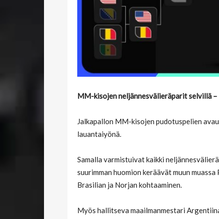
MM-kisojen neljännesvälieräparit selvillä –
Jalkapallon MM-kisojen pudotuspelien avau
lauantaiyönä.
Samalla varmistuivat kaikki neljännesvälierä
suurimman huomion keräävät muun muassa Po
Brasilian ja Norjan kohtaaminen.
Myös hallitseva maailmanmestari Argentiina