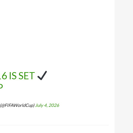
6 IS SET
P
 (@FIFAWorldCup)
July 4, 2026