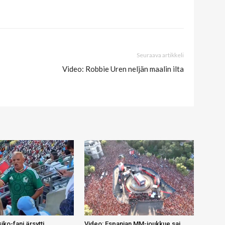
Seuraava artikkeli
Video: Robbie Uren neljän maalin ilta
ko-fani ärsytti
Video: Espanjan MM-joukkue sai