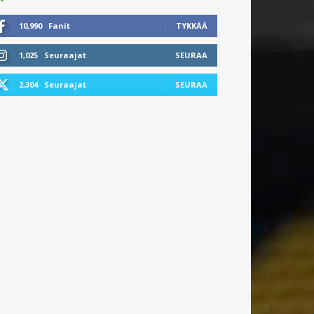
10,990
Fanit
TYKKÄÄ
1,025
Seuraajat
SEURAA
2,304
Seuraajat
SEURAA