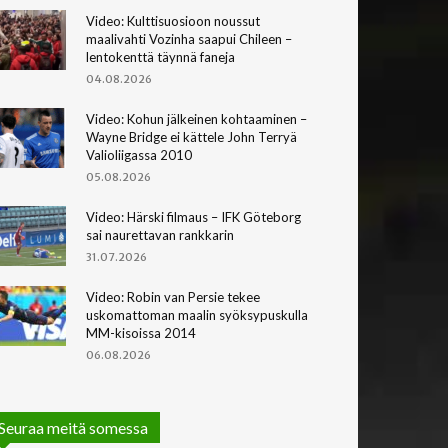
Video: Kulttisuosioon noussut
maalivahti Vozinha saapui Chileen –
lentokenttä täynnä faneja
04.08.2026
Video: Kohun jälkeinen kohtaaminen –
Wayne Bridge ei kättele John Terryä
Valioliigassa 2010
05.08.2026
Video: Härski filmaus – IFK Göteborg
sai naurettavan rankkarin
31.07.2026
Video: Robin van Persie tekee
uskomattoman maalin syöksypuskulla
MM-kisoissa 2014
06.08.2026
Seuraa meitä somessa