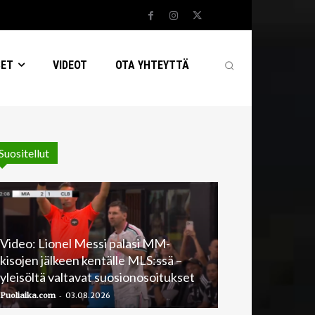
SET
VIDEOT
OTA YHTEYTTÄ
Suositellut
Video: Lionel Messi palasi MM-
kisojen jälkeen kentälle MLS:ssä –
yleisöltä valtavat suosionosoitukset
-
Puoliaika.com
03.08.2026