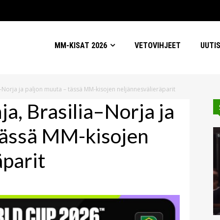
MM-KISAT 2026
VETOVIHJEET
UUTI
a–Norja ja paljon muuta – tässä MM-kisojen neljännesvälieräparit
a, Brasilia–Norja ja
tässä MM-kisojen
äparit