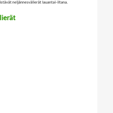
tävät neljännesvälierät lauantai-iltana.
ierät