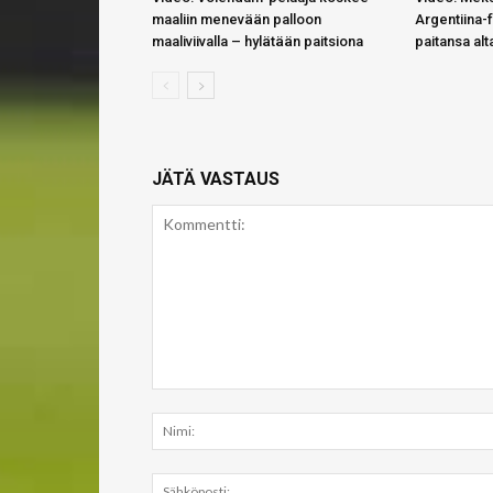
maaliin menevään palloon
Argentiina-f
maaliviivalla – hylätään paitsiona
paitansa alt
JÄTÄ VASTAUS