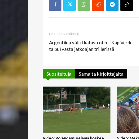
Edellinen artikkeli
Argentiina vältti katastrofin – Kap Verde
taipui vasta jatkoajan trillerissä
Suositeltuja
Samalta kirjoittajalta
Video: Volendam-pelaaja koskee
Video: Meksi