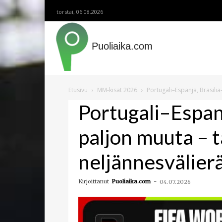
torstai, 06.08.2026
Puoliaika.com
Etusivu
MM-kisat 2026
Portugali–Espanja, Brasili
Portugali–Espanj
paljon muuta – 
neljännesvälier
Kirjoittanut
Puoliaika.com
-
04.07.2026