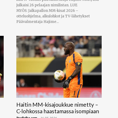
julkaisi 26 pelaajan nimilistan. LUE
MYÖS: Jalkapallon MM-kisat 2026 –
otteluohjelma, alkulohkot ja TV-lähetykset
Päävalmentaja Hajime...
Haitin MM-kisajoukkue nimetty –
C-lohkossa haastamassa isompiaan
-
Puoliaika.com
16.05.2026