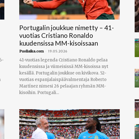
Portugalin joukkue nimetty – 41-
vuotias Cristiano Ronaldo
kuudensissa MM-kisoissaan
-
Puoliaika.com
19.05.2026
6-
41-vuotias legenda Cristiano Ronaldo pelaa
kuudensissa ja viimeisissä MM-kisoissa nyt
kesällä. Portugalin joukkue on kivikova. 52-
n
vuotias espanjalaispäävalmentaja Roberto
Martínez nimesi 26 pelaajan ryhmän MM-
kisoihin. Portugali...