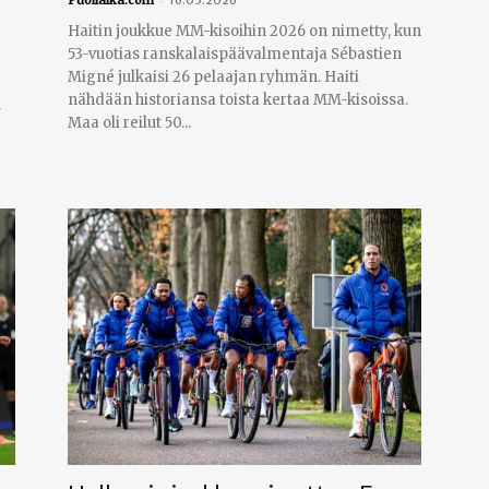
Haitin joukkue MM-kisoihin 2026 on nimetty, kun
53-vuotias ranskalaispäävalmentaja Sébastien
Migné julkaisi 26 pelaajan ryhmän. Haiti
nähdään historiansa toista kertaa MM-kisoissa.
n
Maa oli reilut 50...