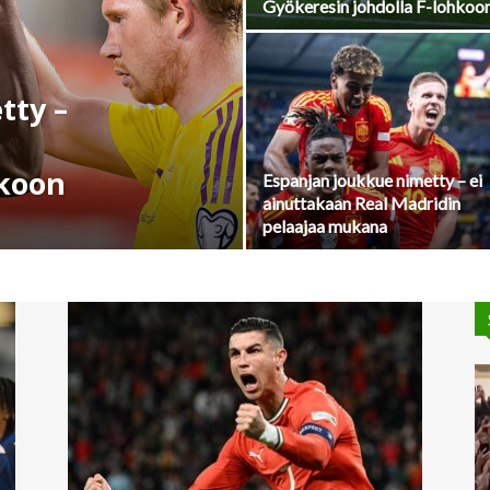
Gyökeresin johdolla F-lohkoo
tty –
hkoon
Espanjan joukkue nimetty – ei
ainuttakaan Real Madridin
pelaajaa mukana