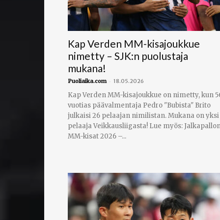
Kap Verden MM-kisajoukkue
nimetty – SJK:n puolustaja
mukana!
-
Puoliaika.com
18.05.2026
Kap Verden MM-kisajoukkue on nimetty, kun 5
vuotias päävalmentaja Pedro "Bubista" Brito
julkaisi 26 pelaajan nimilistan. Mukana on yksi
pelaaja Veikkausliigasta! Lue myös: Jalkapallo
MM-kisat 2026 –...