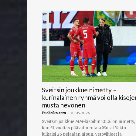
Sveitsin joukkue nimetty –
kurinalainen ryhmä voi olla kisoje
musta hevonen
-
Puoliaika.com
20.05.2026
Sveitsin joukkue MM-kisoihin 2026 on nimetty,
kun 51-vuotias päävalmentaja Murat Yakin
julkaisi 26 pelaajan nipun. Vetovihjeet la