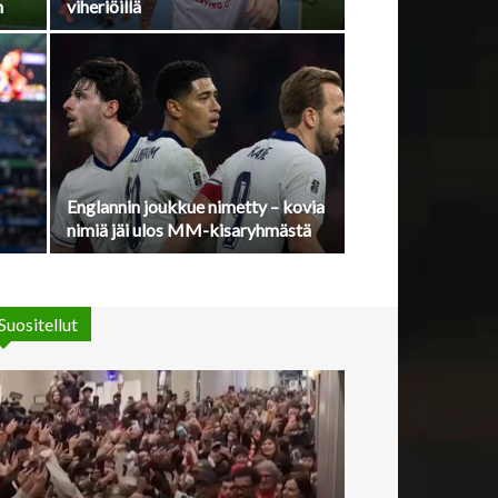
n
viheriöillä
Englannin joukkue nimetty – kovia
nimiä jäi ulos MM-kisaryhmästä
Suositellut