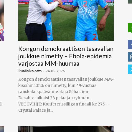
Kongon demokraattisen tasavallan
joukkue nimetty – Ebola-epidemia
varjostaa MM-huumaa
-
Puoliaika.com
24.05.2026
Kongon demokraattisen tasavallan joukkue MM-
kisoihin 2026 on nimetty, kun 49-vuotias
ranskalaispäävalmentaja Sébastien
Desabre julkaisi 26 pelaajan ryhmän.
ä-
VETOVIHJE: Konferenssiliigan finaali ke 27.5. –
Crystal Palace ja...