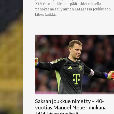
23.5. Girona–Elche – päätöskierroksella
panoksena säilyminen LaLigassa Joukkueen
lähes kaikki...
Saksan joukkue nimetty – 40-
vuotias Manuel Neuer mukana
MM-kisaryhmässä