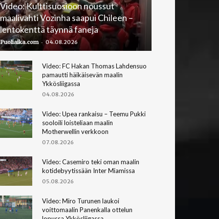
Video: Kulttisuosioon noussut
maalivahti Vozinha saapui Chileen –
lentokenttä täynnä faneja
-
Puoliaika.com
04.08.2026
Video: FC Hakan Thomas Lahdensuo
pamautti häikäisevän maalin
Ykkösliigassa
04.08.2026
Video: Upea rankaisu – Teemu Pukki
sooloili loisteliaan maalin
Motherwellin verkkoon
07.08.2026
Video: Casemiro teki oman maalin
kotidebyytissään Inter Miamissa
05.08.2026
Video: Miro Turunen laukoi
voittomaalin Panenkalla ottelun
lopussa Ykkösliigassa