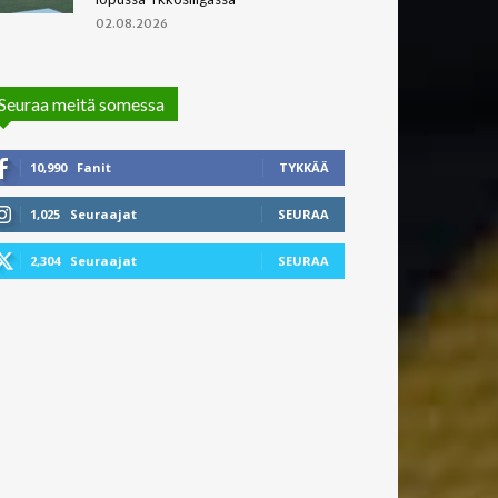
02.08.2026
Seuraa meitä somessa
10,990
Fanit
TYKKÄÄ
1,025
Seuraajat
SEURAA
2,304
Seuraajat
SEURAA