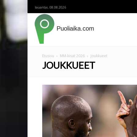
lauantai, 08.08.2026
Puoliaika.com
Etusivu
MM-kisat 2026
Joukkueet
JOUKKUEET