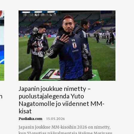
Japanin joukkue nimetty –
n
puolustajalegenda Yuto
Nagatomolle jo viidennet MM-
kisat
-
Puoliaika.com
15.05.2026
Japanin joukkue MM-kisoihin 2026 on nimetty,
kun 57-vuotias päävalmentaja Hajime Moriyasu