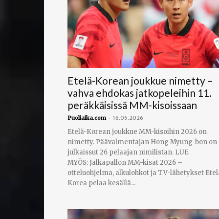
Etelä-Korean joukkue nimetty –
vahva ehdokas jatkopeleihin 11.
peräkkäisissä MM-kisoissaan
-
Puoliaika.com
16.05.2026
Etelä-Korean joukkue MM-kisoihin 2026 on
nimetty. Päävalmentajan Hong Myung-bon on
julkaissut 26 pelaajan nimilistan. LUE
MYÖS: Jalkapallon MM-kisat 2026 –
otteluohjelma, alkulohkot ja TV-lähetykset Etel
Korea pelaa kesällä...