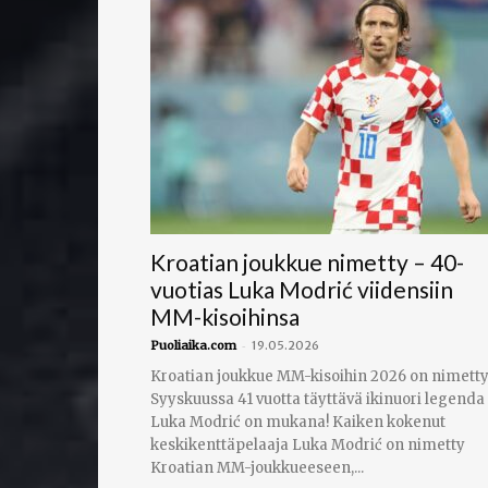
Kroatian joukkue nimetty – 40-
vuotias Luka Modrić viidensiin
MM-kisoihinsa
-
Puoliaika.com
19.05.2026
Kroatian joukkue MM-kisoihin 2026 on nimetty
Syyskuussa 41 vuotta täyttävä ikinuori legenda
Luka Modrić on mukana! Kaiken kokenut
keskikenttäpelaaja Luka Modrić on nimetty
Kroatian MM-joukkueeseen,...