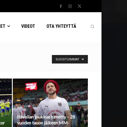
SET
VIDEOT
OTA YHTEYTTÄ
SUOSITUIMMAT
Itävallan joukkue nimetty – 28
tor
vuoden tauon jälkeen MM-