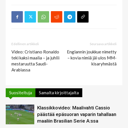
Edellinen artikkeli
Seuraava artikkeli
Video: Cristiano Ronaldo
Englannin joukkue nimetty
teki kaksi maalia – ja juhlii
– kovia nimiä jäi ulos MM-
mestaruutta Saudi-
kisaryhmästä
Arabiassa
Suositeltuja
Samalta kirjoittajalta
Klassikkovideo: Maalivahti Cassio
päästää epäsuoran vaparin tahallaan
maaliin Brasilian Serie A:ssa