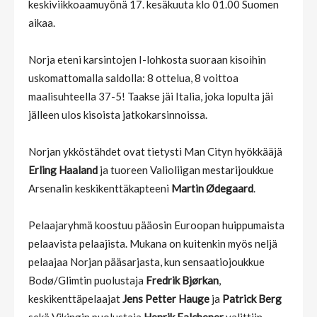
keskiviikkoaamuyönä 17. kesäkuuta klo 01.00 Suomen
aikaa.
Norja eteni karsintojen I-lohkosta suoraan kisoihin
uskomattomalla saldolla: 8 ottelua, 8 voittoa
maalisuhteella 37-5! Taakse jäi Italia, joka lopulta jäi
jälleen ulos kisoista jatkokarsinnoissa.
Norjan ykköstähdet ovat tietysti Man Cityn hyökkääjä
Erling Haaland
ja tuoreen Valioliigan mestarijoukkue
Arsenalin keskikenttäkapteeni
Martin Ødegaard
.
Pelaajaryhmä koostuu pääosin Euroopan huippumaista
pelaavista pelaajista. Mukana on kuitenkin myös neljä
pelaajaa Norjan pääsarjasta, kun sensaatiojoukkue
Bodø/Glimtin puolustaja
Fredrik Bjørkan
,
keskikenttäpelaajat
Jens Petter Hauge
ja
Patrick Berg