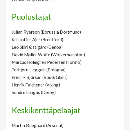
Puolustajat
Julian Ryerson (Borussia Dortmund)
Kristoffer Ajer (Brentford)
Leo Skiri Østigård (Genoa)
David Møller Wolfe (Wolverhampton)
Marcus Holmgren Pedersen (Torino)
Torbjørn Heggem (Bologna)
Fredrik Bjørkan (Bodø/Glimt)
Henrik Falchener (Viking)
Sondre Langås (Derby)
Keskikenttäpelaajat
Martin Ødegaard (Arsenal)