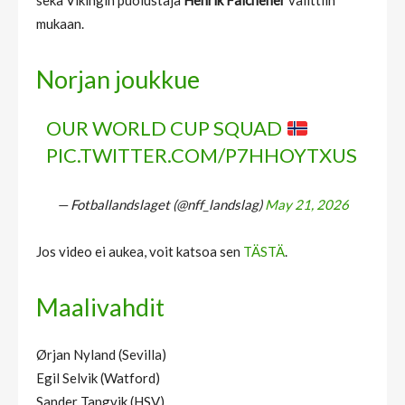
sekä Vikingin puolustaja
Henrik Falchener
valittiin
mukaan.
Norjan joukkue
OUR WORLD CUP SQUAD
PIC.TWITTER.COM/P7HHOYTXUS
— Fotballandslaget (@nff_landslag)
May 21, 2026
Jos video ei aukea, voit katsoa sen
TÄSTÄ
.
Maalivahdit
Ørjan Nyland (Sevilla)
Egil Selvik (Watford)
Sander Tangvik (HSV)