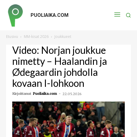
PUOLIAIKA.COM
Etusivu
MM-kisat 2026
Joukkueet
Video: Norjan joukkue
nimetty – Haalandin ja
Ødegaardin johdolla
kovaan I-lohkoon
Kirjoittanut
Puoliaika.com
-
22.05.2026