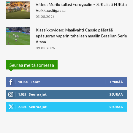
Video: Murilo tälläsi Eurogoalin – SJK alisti HJK:ta
Veikkausliigassa
03.08.2026
Klassikkovideo: Maalivahti Cassio päästää
epäsuoran vaparin tahallaan maaliin Brasilian Serie
A:ssa
09.08.2026
Seuraa meitä somessa
10,990
Fanit
TYKKÄÄ
1,025
Seuraajat
SEURAA
2,304
Seuraajat
SEURAA