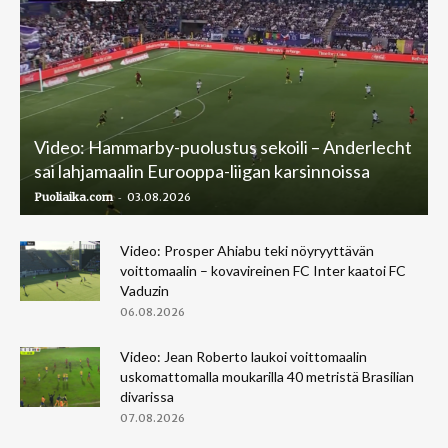
Video: Hammarby-puolustus sekoili – Anderlecht
sai lahjamaalin Eurooppa-liigan karsinnoissa
-
Puoliaika.com
03.08.2026
Video: Prosper Ahiabu teki nöyryyttävän
voittomaalin – kovavireinen FC Inter kaatoi FC
Vaduzin
06.08.2026
Video: Jean Roberto laukoi voittomaalin
uskomattomalla moukarilla 40 metristä Brasilian
divarissa
07.08.2026