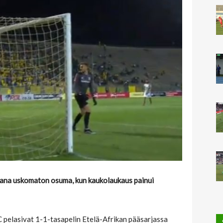
iltana uskomaton osuma, kun kaukolaukaus painui
pelasivat 1-1-tasapelin Etelä-Afrikan pääsarjassa