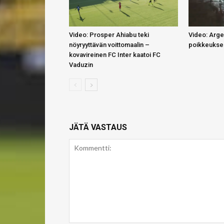
Video: Prosper Ahiabu teki
Video: Argen
nöyryyttävän voittomaalin –
poikkeuksel
kovavireinen FC Inter kaatoi FC
Vaduzin
JÄTÄ VASTAUS