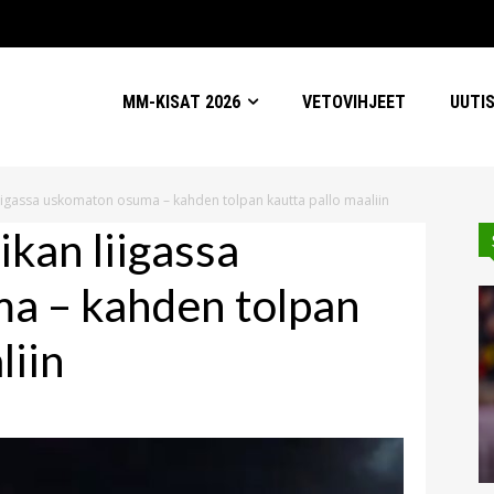
MM-KISAT 2026
VETOVIHJEET
UUTI
 liigassa uskomaton osuma – kahden tolpan kautta pallo maaliin
ikan liigassa
a – kahden tolpan
liin