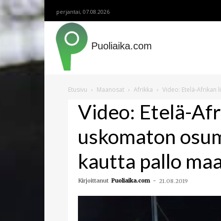
perjantai, 07.08.2026
Puoliaika.com
Etusivu
Maanosat
Afrikka
Video: Etelä-Afrikan
Video: Etelä-Afr
uskomaton osum
kautta pallo maa
Kirjoittanut
Puoliaika.com
-
21.08.2019