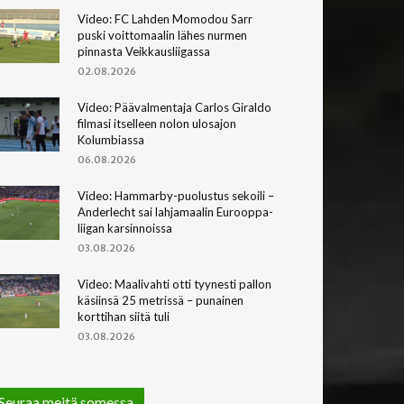
Video: FC Lahden Momodou Sarr
puski voittomaalin lähes nurmen
pinnasta Veikkausliigassa
02.08.2026
Video: Päävalmentaja Carlos Giraldo
filmasi itselleen nolon ulosajon
Kolumbiassa
06.08.2026
Video: Hammarby-puolustus sekoili –
Anderlecht sai lahjamaalin Eurooppa-
liigan karsinnoissa
03.08.2026
Video: Maalivahti otti tyynesti pallon
käsiinsä 25 metrissä – punainen
korttihan siitä tuli
03.08.2026
Seuraa meitä somessa