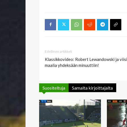
Edellinen artikkeli
Klassikkovideo: Robert Lewandowski ja viis
maalia yhdeksään minuuttiin!
Suositeltuja
Samalta kirjoittajalta