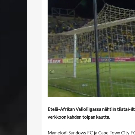
Etelä-Afrikan Valioliigassa nähtiin tiistai-
verkkoon kahden tolpan kautta.
Mamelodi Sundows FC ja Cape Town City FC 