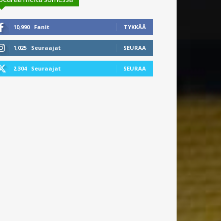
10,990
Fanit
TYKKÄÄ
1,025
Seuraajat
SEURAA
2,304
Seuraajat
SEURAA