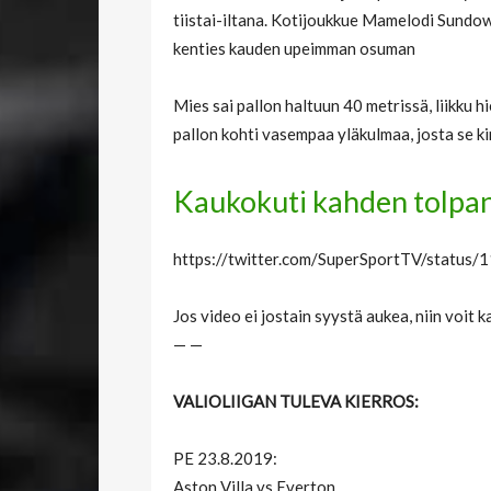
tiistai-iltana. Kotijoukkue Mamelodi Sundo
kenties kauden upeimman osuman
Mies sai pallon haltuun 40 metrissä, liikku h
pallon kohti vasempaa yläkulmaa, josta se ki
Kaukokuti kahden tolpan
https://twitter.com/SuperSportTV/statu
Jos video ei jostain syystä aukea, niin voit
— —
VALIOLIIGAN TULEVA KIERROS:
PE 23.8.2019:
Aston Villa vs Everton