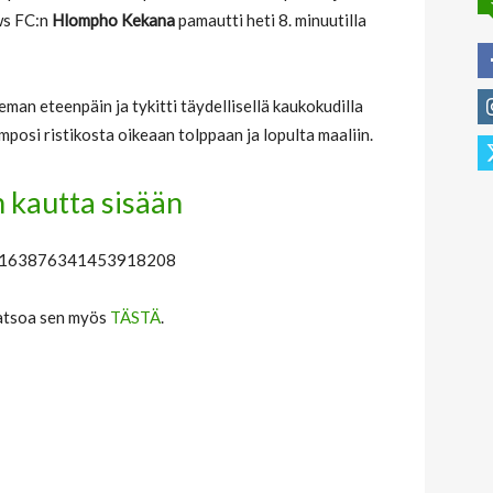
ws FC:n
Hlompho Kekana
pamautti heti 8. minuutilla
ieman eteenpäin ja tykitti täydellisellä kaukokudilla
mposi ristikosta oikeaan tolppaan ja lopulta maaliin.
 kautta sisään
s/1163876341453918208
 katsoa sen myös
TÄSTÄ
.