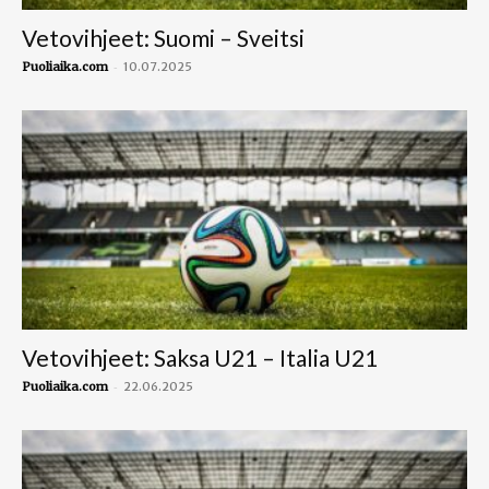
Vetovihjeet: Suomi – Sveitsi
-
Puoliaika.com
10.07.2025
Vetovihjeet: Saksa U21 – Italia U21
-
Puoliaika.com
22.06.2025