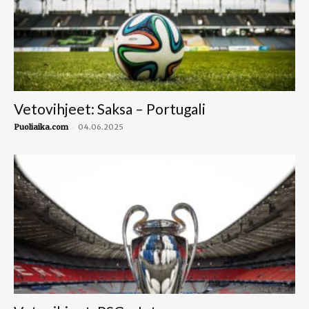
Vetovihjeet: Saksa – Portugali
-
Puoliaika.com
04.06.2025