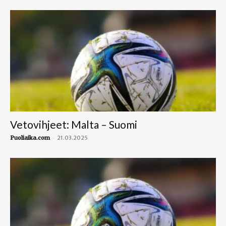
Vetovihjeet: Malta – Suomi
-
Puoliaika.com
21.03.2025