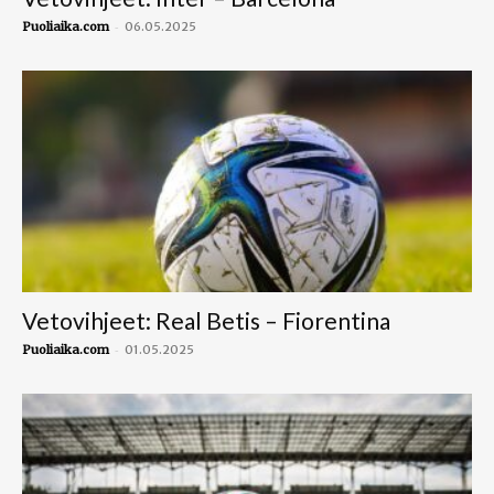
-
Puoliaika.com
06.05.2025
Vetovihjeet: Real Betis – Fiorentina
-
Puoliaika.com
01.05.2025