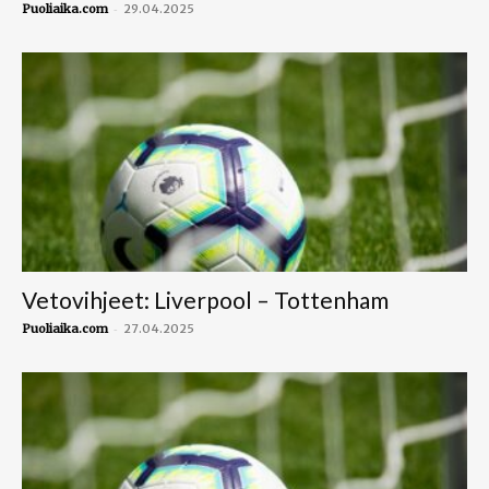
-
Puoliaika.com
29.04.2025
Vetovihjeet: Liverpool – Tottenham
-
Puoliaika.com
27.04.2025