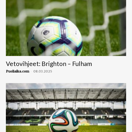
Vetovihjeet: Brighton – Fulham
-
Puoliaika.com
08.03.2025