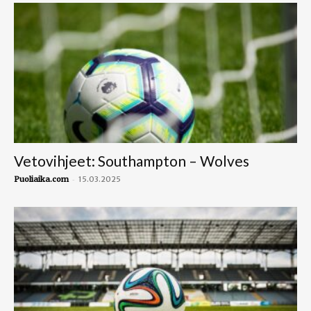
Vetovihjeet: Southampton – Wolves
-
Puoliaika.com
15.03.2025