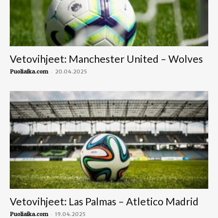
Vetovihjeet: Manchester United – Wolves
-
Puoliaika.com
20.04.2025
Vetovihjeet: Las Palmas – Atletico Madrid
-
Puoliaika.com
19.04.2025