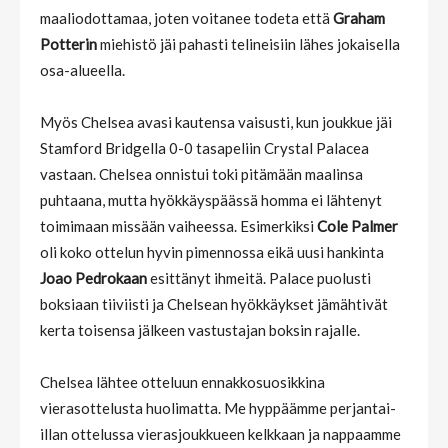
maaliodottamaa, joten voitanee todeta että
Graham
Potterin
miehistö jäi pahasti telineisiin lähes jokaisella
osa-alueella.
Myös Chelsea avasi kautensa vaisusti, kun joukkue jäi
Stamford Bridgella 0-0 tasapeliin Crystal Palacea
vastaan. Chelsea onnistui toki pitämään maalinsa
puhtaana, mutta hyökkäyspäässä homma ei lähtenyt
toimimaan missään vaiheessa. Esimerkiksi
Cole Palmer
oli koko ottelun hyvin pimennossa eikä uusi hankinta
Joao Pedrokaan
esittänyt ihmeitä. Palace puolusti
boksiaan tiiviisti ja Chelsean hyökkäykset jämähtivät
kerta toisensa jälkeen vastustajan boksin rajalle.
Chelsea lähtee otteluun ennakkosuosikkina
vierasottelusta huolimatta. Me hyppäämme perjantai-
illan ottelussa vierasjoukkueen kelkkaan ja nappaamme