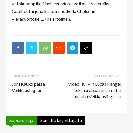
vetokupongille Chelsean vierasvoiton. Esimerkiksi
Coolbet tarjoaa kirjoitushetkellä Chelsean
vierasvoitolle 1.70 kertoimen.
Edellinen artikkeli
Seuraava artikkeli
Joni Kauko palaa
Video: KTP:n Lucas Rangel
Veikkausliigaan
teki akrobaattisen nätin
maalin Veikkausliigassa
Suositeltuja
Samalta kirjoittajalta