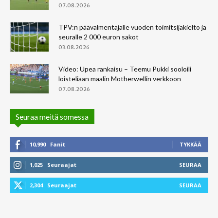
07.08.2026
TPV:n päävalmentajalle vuoden toimitsijakielto ja
seuralle 2 000 euron sakot
03.08.2026
Video: Upea rankaisu – Teemu Pukki sooloili
loisteliaan maalin Motherwellin verkkoon
07.08.2026
Seuraa meitä somessa
10,990
Fanit
TYKKÄÄ
1,025
Seuraajat
SEURAA
2,304
Seuraajat
SEURAA