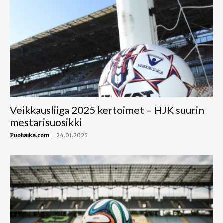
Veikkausliiga 2025 kertoimet – HJK suurin
mestarisuosikki
-
Puoliaika.com
24.01.2025