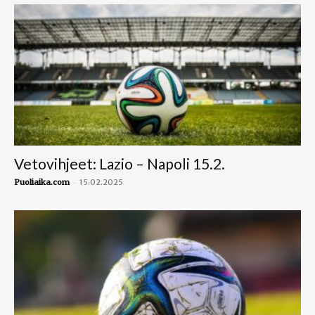
Vetovihjeet: Lazio – Napoli 15.2.
-
Puoliaika.com
15.02.2025