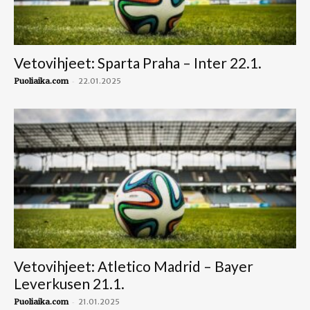
Vetovihjeet: Sparta Praha – Inter 22.1.
-
Puoliaika.com
22.01.2025
Vetovihjeet: Atletico Madrid – Bayer
Leverkusen 21.1.
-
Puoliaika.com
21.01.2025