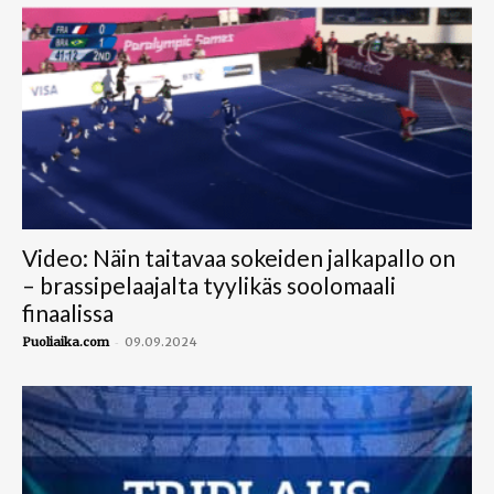
Video: Näin taitavaa sokeiden jalkapallo on
– brassipelaajalta tyylikäs soolomaali
finaalissa
-
Puoliaika.com
09.09.2024