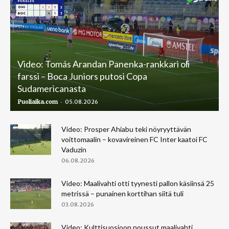
Video: Tomás Arandan Panenka-rankkari oli
farssi – Boca Juniors putosi Copa
Sudamericanasta
-
Puoliaika.com
05.08.2026
Video: Prosper Ahiabu teki nöyryyttävän
voittomaalin – kovavireinen FC Inter kaatoi FC
Vaduzin
06.08.2026
Video: Maalivahti otti tyynesti pallon käsiinsä 25
metrissä – punainen korttihan siitä tuli
03.08.2026
Video: Kulttisuosioon noussut maalivahti