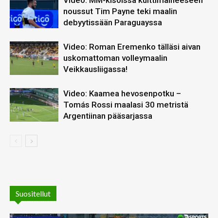
Video: MM-kisoissa kulttimaineeseen
noussut Tim Payne teki maalin
debyytissään Paraguayssa
Video: Roman Eremenko tälläsi aivan
uskomattoman volleymaalin
Veikkausliigassa!
Video: Kaamea hevosenpotku –
Tomás Rossi maalasi 30 metristä
Argentiinan pääsarjassa
Suositellut