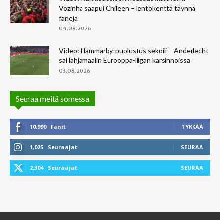
Vozinha saapui Chileen – lentokenttä täynnä
faneja
04.08.2026
Video: Hammarby-puolustus sekoili – Anderlecht
sai lahjamaalin Eurooppa-liigan karsinnoissa
03.08.2026
Seuraa meitä somessa
10,990
Fanit
TYKKÄÄ
1,025
Seuraajat
SEURAA
2,304
Seuraajat
SEURAA