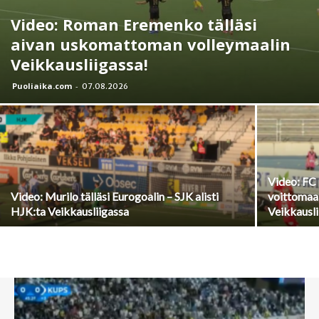
Video: Roman Eremenko tälläsi
aivan uskomattoman volleymaalin
Veikkausliigassa!
Puoliaika.com
-
07.08.2026
Video: FC
Video: Murilo tälläsi Eurogoalin – SJK alisti
voittomaal
HJK:ta Veikkausliigassa
Veikkausli