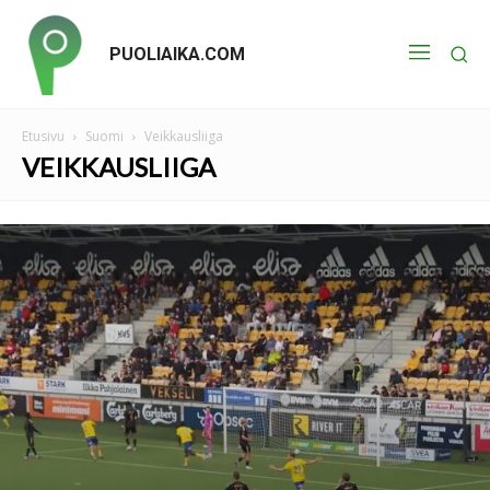
PUOLIAIKA.COM
Etusivu
Suomi
Veikkausliiga
VEIKKAUSLIIGA