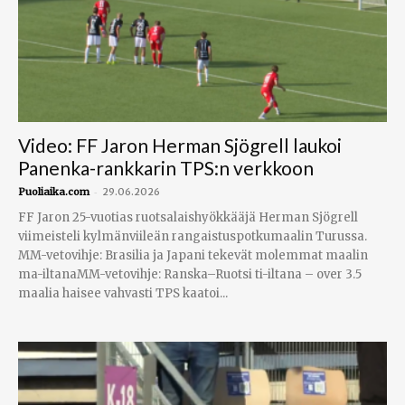
Video: FF Jaron Herman Sjögrell laukoi
Panenka-rankkarin TPS:n verkkoon
-
Puoliaika.com
29.06.2026
FF Jaron 25-vuotias ruotsalaishyökkääjä Herman Sjögrell
viimeisteli kylmänviileän rangaistuspotkumaalin Turussa.
MM-vetovihje: Brasilia ja Japani tekevät molemmat maalin
ma-iltanaMM-vetovihje: Ranska–Ruotsi ti-iltana – over 3.5
maalia haisee vahvasti TPS kaatoi...