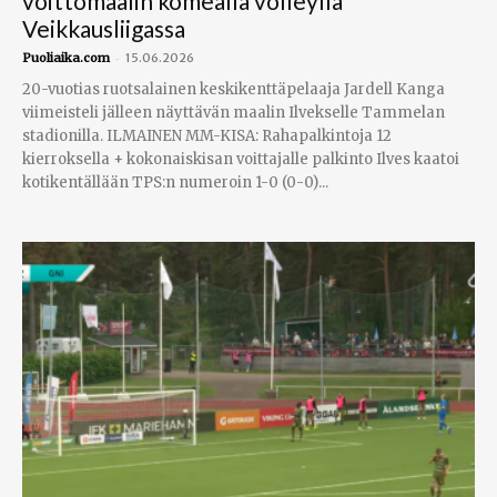
voittomaalin komealla volleylla
Veikkausliigassa
-
Puoliaika.com
15.06.2026
20-vuotias ruotsalainen keskikenttäpelaaja Jardell Kanga
viimeisteli jälleen näyttävän maalin Ilvekselle Tammelan
stadionilla. ILMAINEN MM-KISA: Rahapalkintoja 12
kierroksella + kokonaiskisan voittajalle palkinto Ilves kaatoi
kotikentällään TPS:n numeroin 1-0 (0-0)...