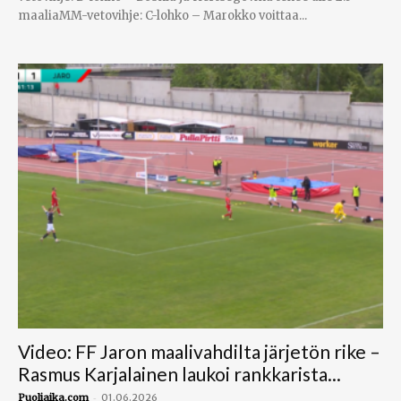
maaliaMM-vetovihje: C-lohko – Marokko voittaa...
Video: FF Jaron maalivahdilta järjetön rike –
Rasmus Karjalainen laukoi rankkarista...
-
Puoliaika.com
01.06.2026