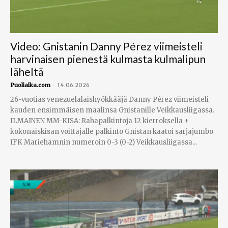
Video: Gnistanin Danny Pérez viimeisteli
harvinaisen pienestä kulmasta kulmalipun
läheltä
-
Puoliaika.com
14.06.2026
26-vuotias venezuelalaishyökkääjä Danny Pérez viimeisteli
kauden ensimmäisen maalinsa Gnistanille Veikkausliigassa.
ILMAINEN MM-KISA: Rahapalkintoja 12 kierroksella +
kokonaiskisan voittajalle palkinto Gnistan kaatoi sarjajumbo
IFK Mariehamnin numeroin 0-3 (0-2) Veikkausliigassa...