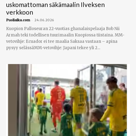
uskomattoman säkämaalin Ilveksen
verkkoon
-
Puoliaika.com
24.06.2026
Kuopion Palloseuran 22-vuotias ghanalaispelaaja Bob Nii
Armah teki todellisen tuurimaalin Kuopiossa tiistaina. MM-
vetovihje: Ecuador ei tee maalia Saksaa vastaan – apina
pysyy selässäMM-vetovihje: Japani tekee yli 2...