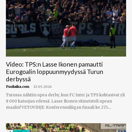
Video: TPS:n Lasse Ikonen pamautti
Eurogoalin loppuunmyydyssä Turun
derbyssä
-
Puoliaika.com
23.05.2026
Turussa nähtiin upea derby, kun FC Inter ja TPS kohtasivat yli
8 000 katsojan edessä. Lasse Ikonen viimeisteli upean
maalin! VETOVIHJE: Konferenssiliigan finaali ke 27.5....