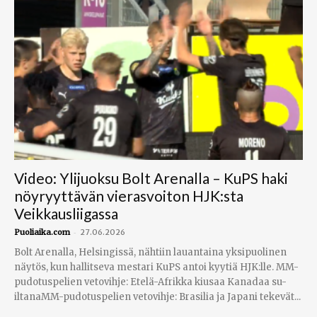
Video: Ylijuoksu Bolt Arenalla – KuPS haki
nöyryyttävän vierasvoiton HJK:sta
Veikkausliigassa
-
Puoliaika.com
27.06.2026
Bolt Arenalla, Helsingissä, nähtiin lauantaina yksipuolinen
näytös, kun hallitseva mestari KuPS antoi kyytiä HJK:lle. MM-
pudotuspelien vetovihje: Etelä-Afrikka kiusaa Kanadaa su-
iltanaMM-pudotuspelien vetovihje: Brasilia ja Japani tekevät...