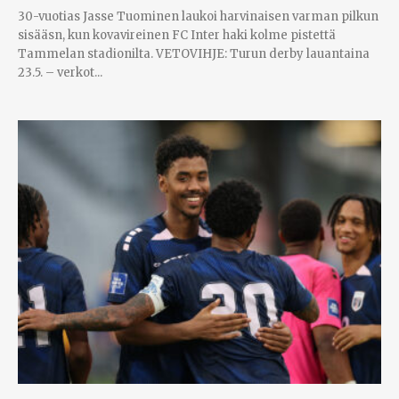
30-vuotias Jasse Tuominen laukoi harvinaisen varman pilkun
sisääsn, kun kovavireinen FC Inter haki kolme pistettä
Tammelan stadionilta. VETOVIHJE: Turun derby lauantaina
23.5. – verkot...