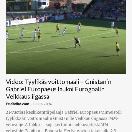
Video: Tyylikäs voittomaali – Gnistanin
Gabriel Europaeus laukoi Eurogoalin
Veikkausliigassa
-
Puoliaika.com
03.06.2026
21-vuotias keskikenttäpelaaja Gabriel Europaeus viimeisteli
tyylikkään voittomaalin Gnistanille Veikkausliigassa. MM-
vetovihje: A-lohko – isoja kertoimia lohkovoitostaMM-
vetovihje: B-lohko – Bosnia ja Hertsegovina tekee alle 2.5