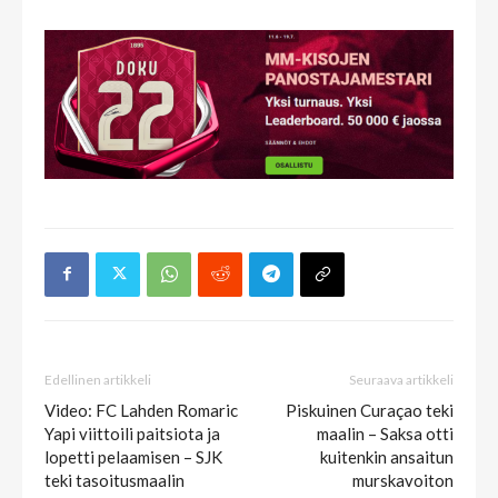
Edellinen artikkeli
Seuraava artikkeli
Video: FC Lahden Romaric
Piskuinen Curaçao teki
Yapi viittoili paitsiota ja
maalin – Saksa otti
lopetti pelaamisen – SJK
kuitenkin ansaitun
teki tasoitusmaalin
murskavoiton