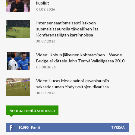
kuollut
01.08.2026
Inter sensaatiomaisesti jatkoon –
suomalaisseuroilla täydellinen ilta
Konferenssiliigan karsinnoissa
30.07.2026
Video: Kohun jälkeinen kohtaaminen – Wayne
Bridge ei kättele John Terryä Valioliigassa 2010
05.08.2026
Video: Lucas Meek painoi kuvankauniin
saksariosuman Yhdysvaltojen divarissa
30.07.2026
Seuraa meitä somessa
10,990
Fanit
TYKKÄÄ