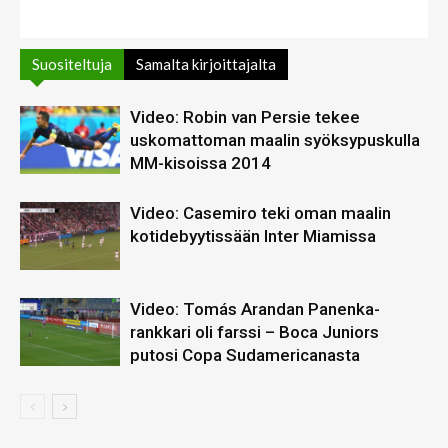
Suositeltuja
Samalta kirjoittajalta
Video: Robin van Persie tekee
uskomattoman maalin syöksypuskulla
MM-kisoissa 2014
Video: Casemiro teki oman maalin
kotidebyytissään Inter Miamissa
Video: Tomás Arandan Panenka-
rankkari oli farssi – Boca Juniors
putosi Copa Sudamericanasta