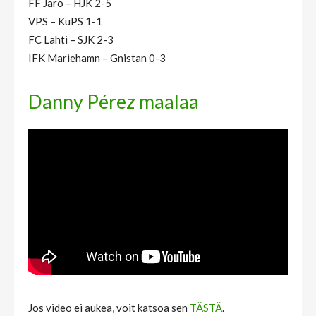
FF Jaro – HJK 2-5
VPS – KuPS 1-1
FC Lahti – SJK 2-3
IFK Mariehamn – Gnistan 0-3
Danny Pérez maalaa
Jos video ei aukea, voit katsoa sen
TÄSTÄ
.