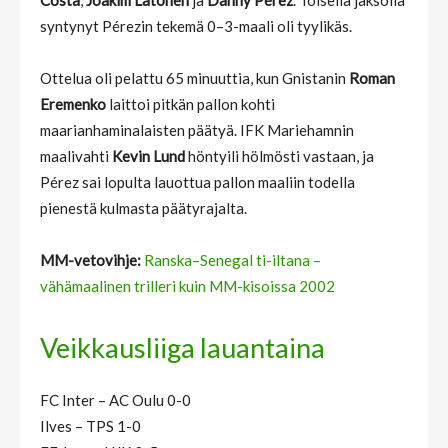
Costa
,
Joakim Latonen
ja
Danny Pérez
. Toisella jaksolla
syntynyt Pérezin tekemä 0–3-maali oli tyylikäs.
Ottelua oli pelattu 65 minuuttia, kun Gnistanin
Roman
Eremenko
laittoi pitkän pallon kohti
maarianhaminalaisten päätyä. IFK Mariehamnin
maalivahti
Kevin Lund
höntyili hölmösti vastaan, ja
Pérez sai lopulta lauottua pallon maaliin todella
pienestä kulmasta päätyrajalta.
MM-vetovihje:
Ranska–Senegal ti-iltana –
vähämaalinen trilleri kuin MM-kisoissa 2002
Veikkausliiga lauantaina
FC Inter – AC Oulu 0-0
Ilves – TPS 1-0