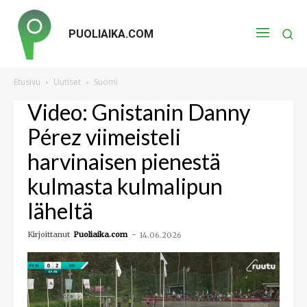
PUOLIAIKA.COM
Etusivu
Uutiset
Suomi
Video: Gnistanin Danny
Pérez viimeisteli
harvinaisen pienestä
kulmasta kulmalipun
läheltä
Kirjoittanut
Puoliaika.com
-
14.06.2026