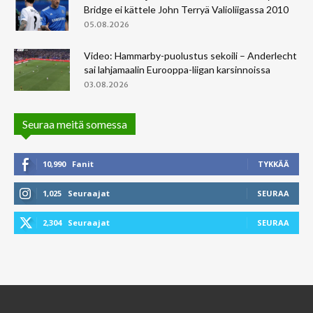
Bridge ei kättele John Terryä Valioliigassa 2010
05.08.2026
Video: Hammarby-puolustus sekoili – Anderlecht
sai lahjamaalin Eurooppa-liigan karsinnoissa
03.08.2026
Seuraa meitä somessa
10,990
Fanit
TYKKÄÄ
1,025
Seuraajat
SEURAA
2,304
Seuraajat
SEURAA