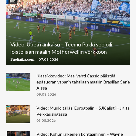
Video: Upea rankaisu – Teemu Pukki sooloili
loisteliaan maalin Motherwellin verkkoon
-
Puoliaika.com
07.08.2026
Klassikkovideo: Maalivahti Cassio päästää
epäsuoran vaparin tahallaan maaliin Brasilian Serie
A:ssa
09.08.2026
Video: Murilo tälläsi Eurogoalin – SJK alisti HJK:ta
Veikkausliigassa
03.08.2026
Video: Kohun jälkeinen kohtaaminen – Wayne