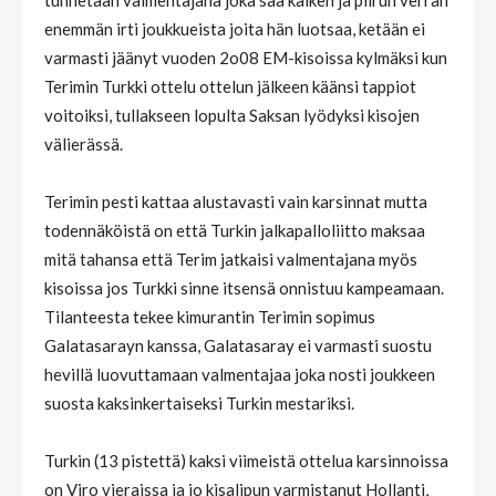
tunnetaan valmentajana joka saa kaiken ja piirun verran
enemmän irti joukkueista joita hän luotsaa, ketään ei
varmasti jäänyt vuoden 2o08 EM-kisoissa kylmäksi kun
Terimin Turkki ottelu ottelun jälkeen käänsi tappiot
voitoiksi, tullakseen lopulta Saksan lyödyksi kisojen
välierässä.
Terimin pesti kattaa alustavasti vain karsinnat mutta
todennäköistä on että Turkin jalkapalloliitto maksaa
mitä tahansa että Terim jatkaisi valmentajana myös
kisoissa jos Turkki sinne itsensä onnistuu kampeamaan.
Tilanteesta tekee kimurantin Terimin sopimus
Galatasarayn kanssa, Galatasaray ei varmasti suostu
hevillä luovuttamaan valmentajaa joka nosti joukkeen
suosta kaksinkertaiseksi Turkin mestariksi.
Turkin (13 pistettä) kaksi viimeistä ottelua karsinnoissa
on Viro vieraissa ja jo kisalipun varmistanut Hollanti,