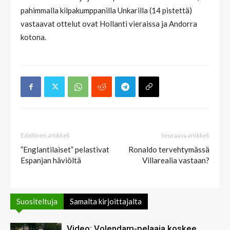
pahimmalla kilpakumppanilla Unkarilla (14 pistettä)
vastaavat ottelut ovat Hollanti vieraissa ja Andorra
kotona.
Edellinen artikkeli
Seuraava artikkeli
”Englantilaiset” pelastivat
Ronaldo tervehtymässä
Espanjan häviöltä
Villarealia vastaan?
Suositeltuja
Samalta kirjoittajalta
Video: Volendam-pelaaja koskee