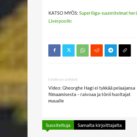
KATSO MYÖS:
Superliiga-suunnitelmat herä
Liverpoolin
Edellinen artikkeli
Video: Gheorghe Hagi ei tykkää pelaajansa
filmaamisesta – raivoaa ja tönii huoltajat
muualle
Suositeltuja
Samalta kirjoittajalta