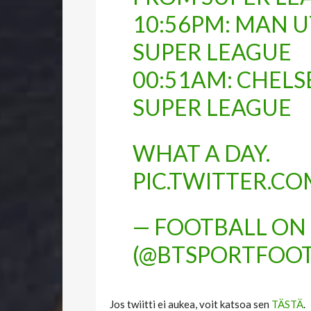
10:56PM: MAN 
SUPER LEAGUE
00:51AM: CHEL
SUPER LEAGUE
WHAT A DAY.
PIC.TWITTER.C
— FOOTBALL ON 
(@BTSPORTFOOT
Jos twiitti ei aukea, voit katsoa sen
TÄSTÄ
.