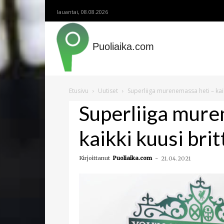
lauantai, 08.08.2026
Puoliaika.com
Etusivu
Uutiset
Superliiga murenemassa heti – kaik
Superliiga mure
kaikki kuusi bri
Kirjoittanut
Puoliaika.com
-
21.04.2021