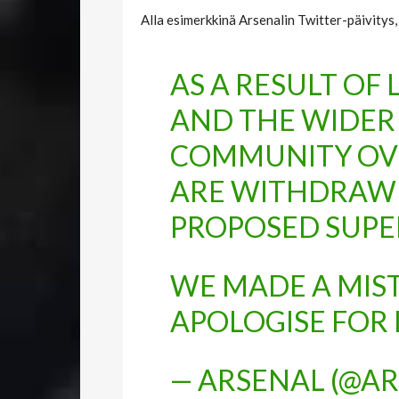
Alla esimerkkinä Arsenalin Twitter-päivitys,
AS A RESULT OF 
AND THE WIDER
COMMUNITY OVE
ARE WITHDRAW
PROPOSED SUPE
WE MADE A MIS
APOLOGISE FOR I
— ARSENAL (@A