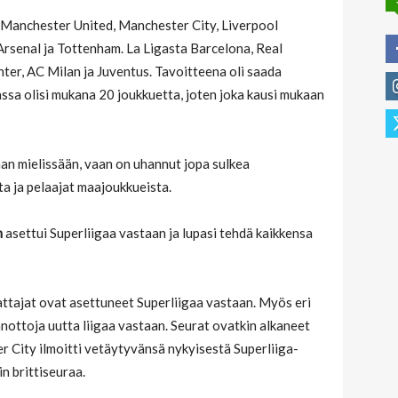
ta Manchester United, Manchester City, Liverpool
 Arsenal ja Tottenham. La Ligasta Barcelona, Real
nter, AC Milan ja Juventus. Tavoitteena oli saada
ssa olisi mukana 20 joukkuetta, joten joka kausi mukaan
kaan mielissään, vaan on uhannut jopa sulkea
sta ja pelaajat maajoukkueista.
n
asettui Superliigaa vastaan ja lupasi tehdä kaikkensa
attajat ovat asettuneet Superliigaa vastaan. Myös eri
nanottoja uutta liigaa vastaan. Seurat ovatkin alkaneet
ter City ilmoitti vetäytyvänsä nykyisestä Superliiga-
n brittiseuraa.