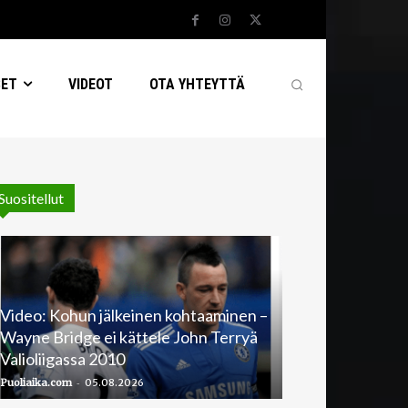
SET
VIDEOT
OTA YHTEYTTÄ
Suositellut
Video: Kohun jälkeinen kohtaaminen –
Wayne Bridge ei kättele John Terryä
Valioliigassa 2010
-
Puoliaika.com
05.08.2026