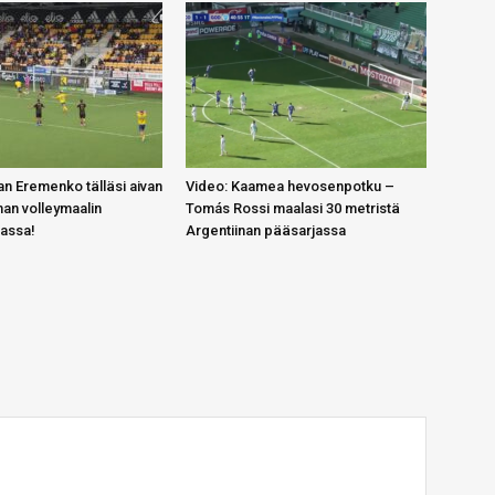
n Eremenko tälläsi aivan
Video: Kaamea hevosenpotku –
an volleymaalin
Tomás Rossi maalasi 30 metristä
gassa!
Argentiinan pääsarjassa