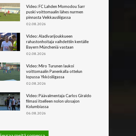
Video: FC Lahden Momodou Sarr
puski voittomaalin lähes nurmen
pinnasta Veikkausliigassa
02.08.2026
Video: Aladivarijoukkueen
rahastonhoitaja vaihdettiin kentälle
Bayern Müncheniä vastaan
02.08.2026
Video: Miro Turunen laukoi
voittomaalin Panenkalla ottelun
lopussa Ykkösliigassa
02.08.2026
Video: Päävalmentaja Carlos Giraldo
filmasi itselleen nolon ulosajon
Kolumbiassa
06.08.2026
Seuraa meitä somessa