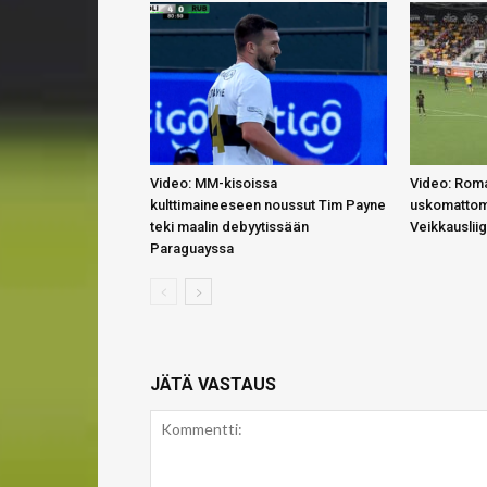
Video: MM-kisoissa
Video: Roma
kulttimaineeseen noussut Tim Payne
uskomattom
teki maalin debyytissään
Veikkauslii
Paraguayssa
JÄTÄ VASTAUS