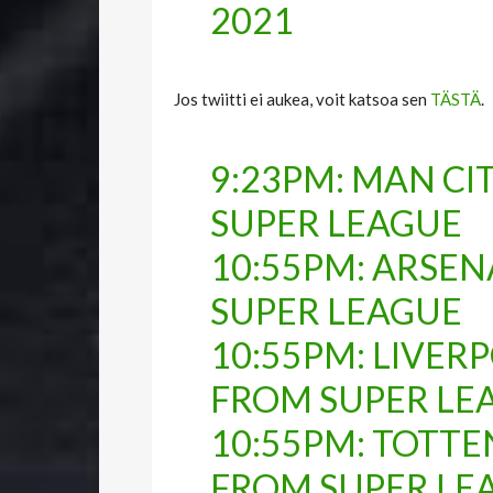
2021
Jos twiitti ei aukea, voit katsoa sen
TÄSTÄ
.
9:23PM: MAN C
SUPER LEAGUE
10:55PM: ARSE
SUPER LEAGUE
10:55PM: LIVE
FROM SUPER LE
10:55PM: TOT
FROM SUPER LE