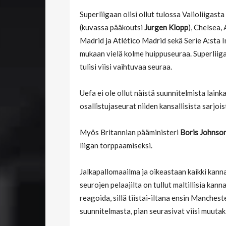
Superliigaan olisi ollut tulossa Valioliigas
(kuvassa pääkoutsi
Jurgen Klopp
), Chelsea,
Madrid ja Atlético Madrid sekä Serie A:sta I
mukaan vielä kolme huippuseuraa. Superliiga
tulisi viisi vaihtuvaa seuraa.
Uefa ei ole ollut näistä suunnitelmista lain
osallistujaseurat niiden kansallisista sarjoi
Myös Britannian pääministeri
Boris Johnso
liigan torppaamiseksi.
Jalkapallomaailma ja oikeastaan kaikki kann
seurojen pelaajilta on tullut maltillisia kan
reagoida, sillä tiistai-iltana ensin Manches
suunnitelmasta, pian seurasivat viisi muutaki