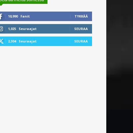
10,990
Fanit
TYKKÄÄ
1,025
Seuraajat
SEURAA
2,304
Seuraajat
SEURAA