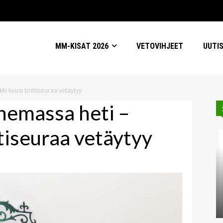
MM-KISAT 2026
VETOVIHJEET
UUTI
ki kuusi brittiseuraa vetäytyy
nemassa heti –
ttiseuraa vetäytyy