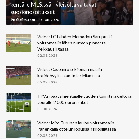
kentälle MLS:ssä – yleisöltä valtavat
suosionosoitukset
-
Puoliaika.com
03.08.2026
Video: FC Lahden Momodou Sarr puski
voittomaalin lähes nurmen pinnasta
Veikkausliigassa
02.08.2026
Video: Casemiro teki oman maalin
kotidebyytissään Inter Miamissa
05.08.2026
TPV:n päävalmentajalle vuoden toimitsijakielto ja
seuralle 2 000 euron sakot
03.08.2026
Video: Miro Turunen laukoi voittomaalin
Panenkalla ottelun lopussa Ykkösliigassa
02.08.2026