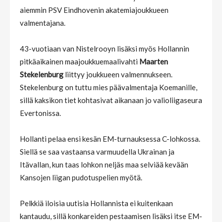
aiemmin PSV Eindhovenin akatemiajoukkueen
valmentajana.
43-vuotiaan van Nistelrooyn lisäksi myös Hollannin
pitkäaikainen maajoukkuemaalivahti
Maarten
Stekelenburg
liittyy joukkueen valmennukseen.
Stekelenburg on tuttu mies päävalmentaja Koemanille,
sillä kaksikon tiet kohtasivat aikanaan jo valioliigaseura
Evertonissa.
Hollanti pelaa ensi kesän EM-turnauksessa C-lohkossa.
Siellä se saa vastaansa varmuudella Ukrainan ja
Itävallan, kun taas lohkon neljäs maa selviää kevään
Kansojen liigan pudotuspelien myötä.
Pelkkiä iloisia uutisia Hollannista ei kuitenkaan
kantaudu, sillä konkareiden pestaamisen lisäksi itse EM-