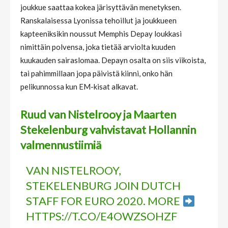
joukkue saattaa kokea järisyttävän menetyksen.
Ranskalaisessa Lyonissa tehoillut ja joukkueen
kapteeniksikin noussut Memphis Depay loukkasi
nimittäin polvensa, joka tietää arviolta kuuden
kuukauden sairaslomaa. Depayn osalta on siis viikoista,
tai pahimmillaan jopa päivistä kiinni, onko hän
pelikunnossa kun EM-kisat alkavat.
Ruud van Nistelrooy ja Maarten
Stekelenburg vahvistavat Hollannin
valmennustiimiä
VAN NISTELROOY,
STEKELENBURG JOIN DUTCH
STAFF FOR EURO 2020. MORE
HTTPS://T.CO/E4OWZSOHZF