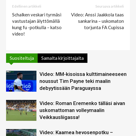
Edellinen artikkeli
Seuraava artikkeli
Schalken veskari tyrmäsi
Video: Anssi Jaakkola taas
vastustajan älyttömällä
sankarina – uskomaton
kung fu -potkulla – katso
torjunta FA Cupissa
video!
Suositeltuja
Samalta kirjoittajalta
Video: MM-kisoissa kulttimaineeseen
noussut Tim Payne teki maalin
debyytissään Paraguayssa
Video: Roman Eremenko tälläsi aivan
uskomattoman volleymaalin
Veikkausliigassa!
Video: Kaamea hevosenpotku –