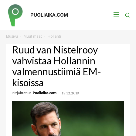
PUOLIAIKA.COM
Etusivu
Muut maat
Hollanti
Ruud van Nistelrooy
vahvistaa Hollannin
valmennustiimiä EM-
kisoissa
Kirjoittanut
Puoliaika.com
-
18.12.2019