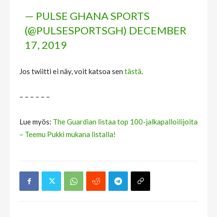
— PULSE GHANA SPORTS
(@PULSESPORTSGH)
DECEMBER
17, 2019
Jos twiitti ei näy, voit katsoa sen
tästä
.
– – – – – –
Lue myös:
The Guardian listaa top 100-jalkapalloilijoita
– Teemu Pukki mukana listalla!