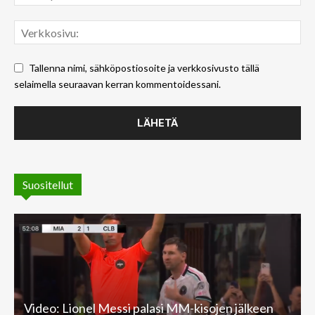
Tallenna nimi, sähköpostiosoite ja verkkosivusto tällä
selaimella seuraavan kerran kommentoidessani.
Suositellut
Video: Lionel Messi palasi MM-kisojen jälkeen