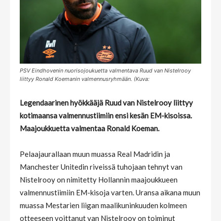
PSV Eindhovenin nuorisojoukuetta valmentava Ruud van Nistelrooy
liittyy Ronald Koemanin valmennusryhmään. (Kuva:
Legendaarinen hyökkääjä Ruud van Nistelrooy liittyy
kotimaansa valmennustiimiin ensi kesän EM-kisoissa.
Maajoukkuetta valmentaa Ronald Koeman.
Pelaajaurallaan muun muassa Real Madridin ja
Manchester Unitedin riveissä tuhojaan tehnyt van
Nistelrooy on nimitetty Hollannin maajoukkueen
valmennustiimiin EM-kisoja varten. Uransa aikana muun
muassa Mestarien liigan maalikuninkuuden kolmeen
otteeseen voittanut van Nistelrooy on toiminut