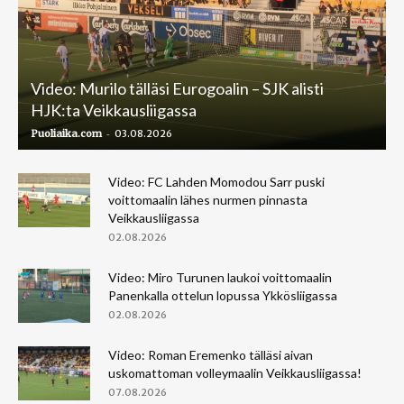
Video: Murilo tälläsi Eurogoalin – SJK alisti
HJK:ta Veikkausliigassa
-
Puoliaika.com
03.08.2026
Video: FC Lahden Momodou Sarr puski
voittomaalin lähes nurmen pinnasta
Veikkausliigassa
02.08.2026
Video: Miro Turunen laukoi voittomaalin
Panenkalla ottelun lopussa Ykkösliigassa
02.08.2026
Video: Roman Eremenko tälläsi aivan
uskomattoman volleymaalin Veikkausliigassa!
07.08.2026