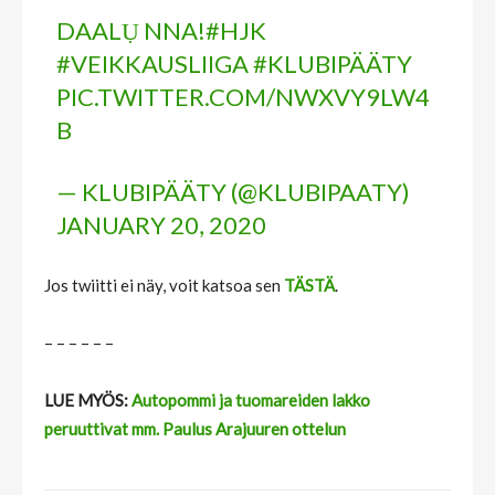
DAALỤ NNA!
#HJK
#VEIKKAUSLIIGA
#KLUBIPÄÄTY
PIC.TWITTER.COM/NWXVY9LW4
B
— KLUBIPÄÄTY (@KLUBIPAATY)
JANUARY 20, 2020
Jos twiitti ei näy, voit katsoa sen
TÄSTÄ
.
– – – – – –
LUE MYÖS:
Autopommi ja tuomareiden lakko
peruuttivat mm. Paulus Arajuuren ottelun