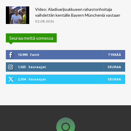
Video: Aladivarijoukkueen rahastonhoitaja
vaihdettiin kentälle Bayern Müncheniä vastaan
02.08.2026
Seuraa meitä somessa
10,990
Fanit
TYKKÄÄ
1,025
Seuraajat
SEURAA
2,304
Seuraajat
SEURAA