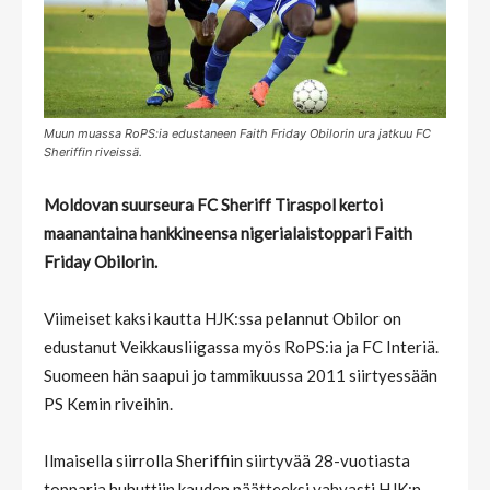
Muun muassa RoPS:ia edustaneen Faith Friday Obilorin ura jatkuu FC
Sheriffin riveissä.
Moldovan suurseura FC Sheriff Tiraspol kertoi
maanantaina hankkineensa nigerialaistoppari Faith
Friday Obilorin.
Viimeiset kaksi kautta HJK:ssa pelannut Obilor on
edustanut Veikkausliigassa myös RoPS:ia ja FC Interiä.
Suomeen hän saapui jo tammikuussa 2011 siirtyessään
PS Kemin riveihin.
Ilmaisella siirrolla Sheriffiin siirtyvää 28-vuotiasta
topparia huhuttiin kauden päätteeksi vahvasti HJK:n