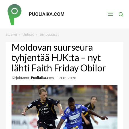
PUOLIAIKA.COM
Etusivu
Uutiset
Siirtouutiset
Moldovan suurseura
tyhjentää HJK:ta – nyt
lähti Faith Friday Obilor
Kirjoittanut
Puoliaika.com
-
21.01.2020