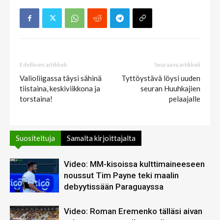
Edellinen artikkeli
Seuraava artikkeli
Valioliigassa täysi sähinä
Tyttöystävä löysi uuden
tiistaina, keskiviikkona ja
seuran Huuhkajien
torstaina!
pelaajalle
Suositeltuja
Samalta kirjoittajalta
Video: MM-kisoissa kulttimaineeseen
noussut Tim Payne teki maalin
debyytissään Paraguayssa
Video: Roman Eremenko tälläsi aivan