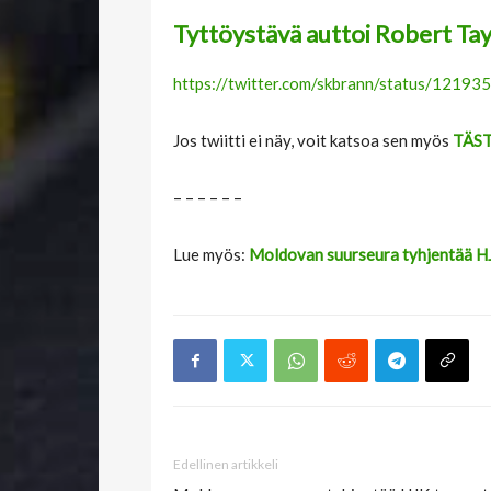
Tyttöystävä auttoi Robert Ta
https://twitter.com/skbrann/status/121
Jos twiitti ei näy, voit katsoa sen myös
TÄS
– – – – – –
Lue myös:
Moldovan suurseura tyhjentää HJK
Edellinen artikkeli