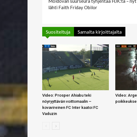
Moldovan suurseura tyhjentää HJK:ta – nyt
lähti Faith Friday Obilor
Suositeltuja
Samalta kirjoittajalta
Video: Prosper Ahiabu teki
Video: Argen
nöyryyttävän voittomaalin –
poikkeuksel
kovavireinen FC Inter kaatoi FC
Vaduzin