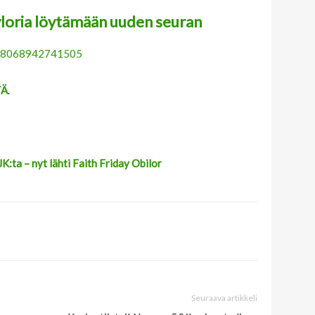
yloria löytämään uuden seuran
9358068942741505
TÄ
.
:ta – nyt lähti Faith Friday Obilor
Seuraava artikkeli