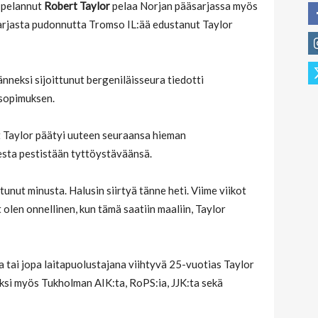
 pelannut
Robert Taylor
pelaa Norjan pääsarjassa myös
sarjasta pudonnutta Tromso IL:ää edustanut Taylor
nneksi sijoittunut bergeniläisseura tiedotti
 sopimuksen.
t Taylor päätyi uuteen seuraansa hieman
desta pestistään tyttöystäväänsä.
stunut minusta. Halusin siirtyä tänne heti. Viime viikot
 olen onnellinen, kun tämä saatiin maaliin, Taylor
 tai jopa laitapuolustajana viihtyvä 25-vuotias Taylor
ksi myös Tukholman AIK:ta, RoPS:ia, JJK:ta sekä