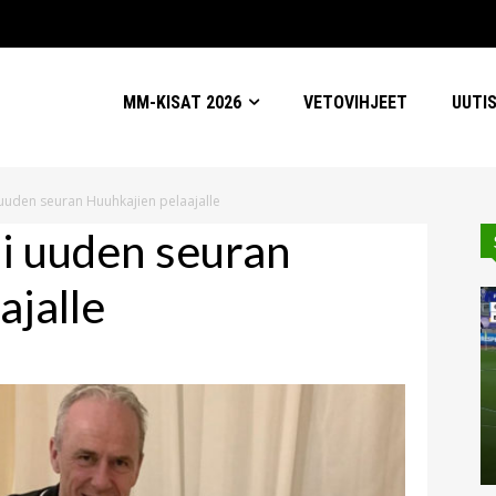
MM-KISAT 2026
VETOVIHJEET
UUTI
 uuden seuran Huuhkajien pelaajalle
si uuden seuran
ajalle