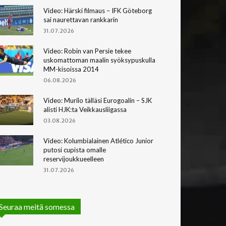
Video: Härski filmaus – IFK Göteborg
sai naurettavan rankkarin
31.07.2026
Video: Robin van Persie tekee
uskomattoman maalin syöksypuskulla
MM-kisoissa 2014
06.08.2026
Video: Murilo tälläsi Eurogoalin – SJK
alisti HJK:ta Veikkausliigassa
03.08.2026
Video: Kolumbialainen Atlético Junior
putosi cupista omalle
reservijoukkueelleen
31.07.2026
Seuraa meitä somessa