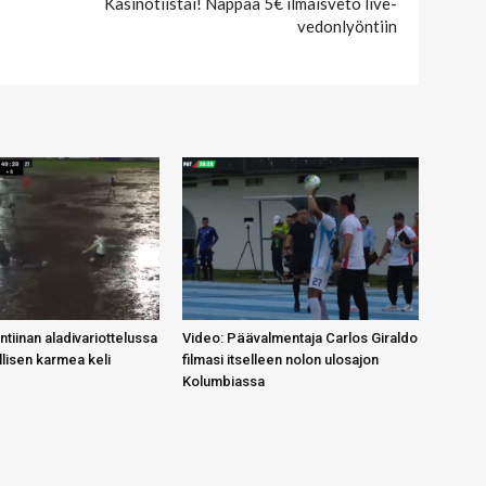
Kasinotiistai! Nappaa 5€ ilmaisveto live-
vedonlyöntiin
tiinan aladivariottelussa
Video: Päävalmentaja Carlos Giraldo
lisen karmea keli
filmasi itselleen nolon ulosajon
Kolumbiassa