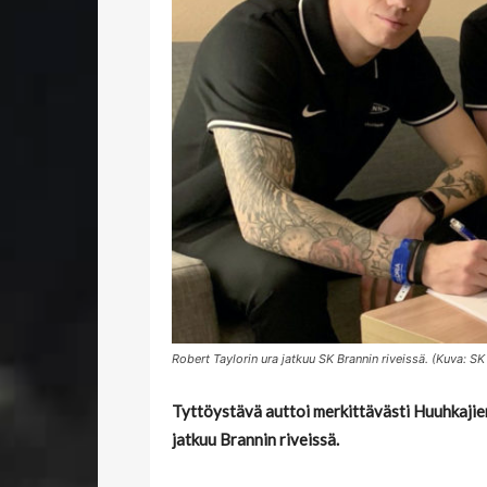
Robert Taylorin ura jatkuu SK Brannin riveissä. (Kuva: SK
Tyttöystävä auttoi merkittävästi Huuhkajie
jatkuu Brannin riveissä.