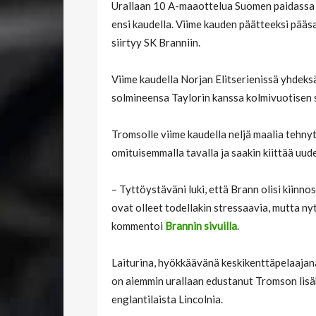
Urallaan 10 A-maaottelua Suomen paidassa
ensi kaudella. Viime kauden päätteeksi pää
siirtyy SK Branniin.
Viime kaudella Norjan Elitserienissä yhdeksä
solmineensa Taylorin kanssa kolmivuotisen
Tromsolle viime kaudella neljä maalia tehny
omituisemmalla tavalla ja saakin kiittää uu
– Tyttöystäväni luki, että Brann olisi kiinno
ovat olleet todellakin stressaavia, mutta nyt
kommentoi
Brannin sivuilla
.
Laiturina, hyökkäävänä keskikenttäpelaajana
on aiemmin urallaan edustanut Tromson lisä
englantilaista Lincolnia.