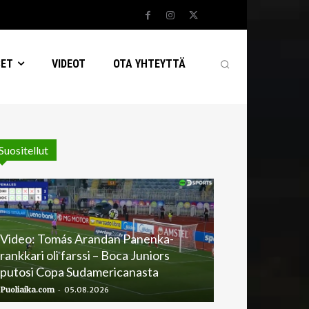
SET
VIDEOT
OTA YHTEYTTÄ
Suositellut
Video: Tomás Arandan Panenka-
rankkari oli farssi – Boca Juniors
putosi Copa Sudamericanasta
-
Puoliaika.com
05.08.2026