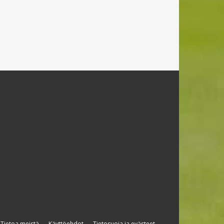
Tietoa meistä
Käyttöehdot
Tietosuoja ja evästeet