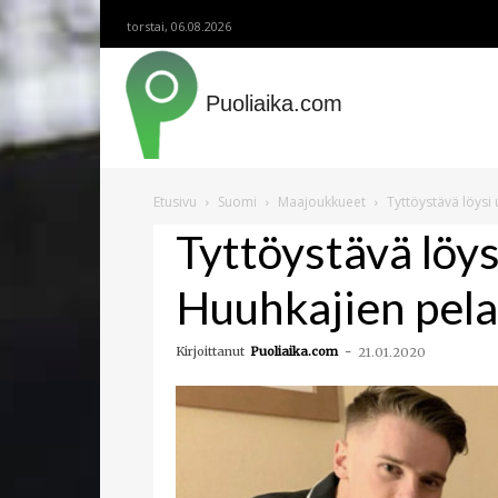
torstai, 06.08.2026
Puoliaika.com
Etusivu
Suomi
Maajoukkueet
Tyttöystävä löysi
Tyttöystävä löy
Huuhkajien pela
Kirjoittanut
Puoliaika.com
-
21.01.2020