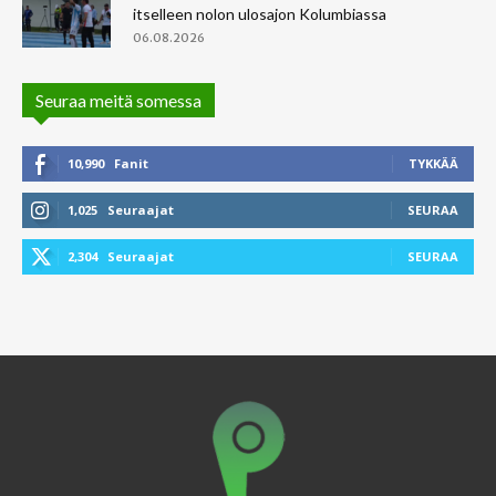
itselleen nolon ulosajon Kolumbiassa
06.08.2026
Seuraa meitä somessa
10,990
Fanit
TYKKÄÄ
1,025
Seuraajat
SEURAA
2,304
Seuraajat
SEURAA