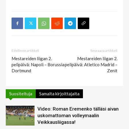
Edellinen artikkeli
Seuraava artikkeli
Mestareiden liigan 2.
Mestareiden liigan 2.
pelipäivä: Napoli – Borussia
pelipäivä: Atletico Madrid –
Dortmund
Zenit
Suositeltuja
Samalta kirjoittajalta
Video: Roman Eremenko tälläsi aivan
uskomattoman volleymaalin
Veikkausliigassa!