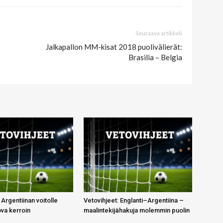
Seuraava artikkeli
Jalkapallon MM-kisat 2018 puolivälierät:
Brasilia – Belgia
 Argentiinan voitolle
Vetovihjeet: Englanti–Argentiina –
ova kerroin
maalintekijähakuja molemmin puolin