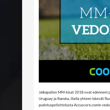
Jalkapallon MM-kisat 2018 ovat edenneet pu
Uruguay ja Ranska, illalla yhteen iskevät Ruo
pudotuspeliottelusta Accuscore.comin vedon