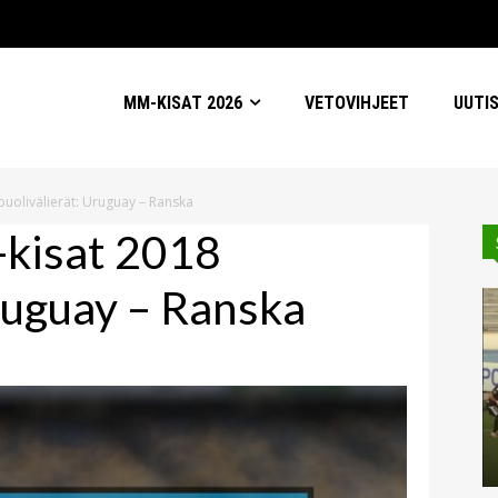
MM-KISAT 2026
VETOVIHJEET
UUTI
puolivälierät: Uruguay – Ranska
-kisat 2018
Uruguay – Ranska