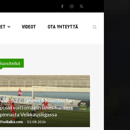
SET
VIDEOT
OTA YHTEYTTÄ
Suositellut
Video: FC Lahden Momodou Sarr
puski voittomaalin lähes nurmen
pinnasta Veikkausliigassa
-
Puoliaika.com
02.08.2026