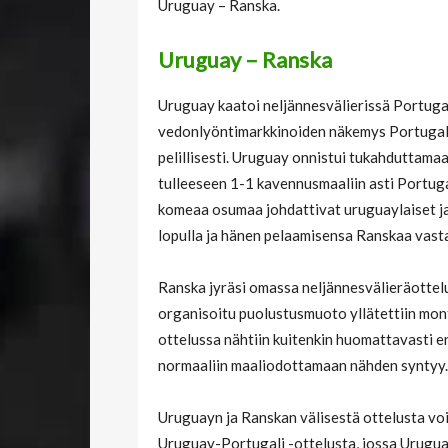
Uruguay – Ranska.
Uruguay – Ranska
Uruguay kaatoi neljännesvälierissä Portugal
vedonlyöntimarkkinoiden näkemys Portugalin
pelillisesti. Uruguay onnistui tukahduttam
tulleeseen 1-1 kavennusmaaliin asti Portuga
komeaa osumaa johdattivat uruguaylaiset j
lopulla ja hänen pelaamisensa Ranskaa vas
Ranska jyräsi omassa neljännesvälieräottelu
organisoitu puolustusmuoto yllätettiin mon
ottelussa nähtiin kuitenkin huomattavasti 
normaaliin maaliodottamaan nähden syntyy.
Uruguayn ja Ranskan välisestä ottelusta voi
Uruguay-Portugali -ottelusta, jossa Uruguay 