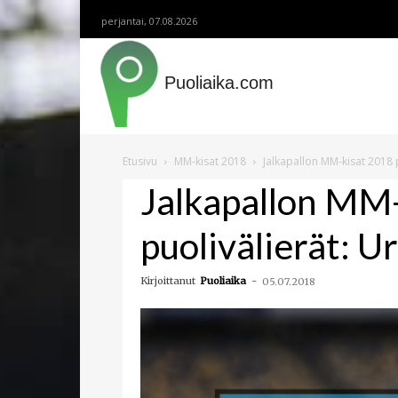
perjantai, 07.08.2026
Puoliaika.com
Etusivu
MM-kisat 2018
Jalkapallon MM-kisat 2018 
Jalkapallon MM
puolivälierät: 
Kirjoittanut
Puoliaika
-
05.07.2018