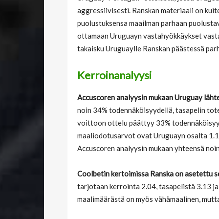
aggressiivisesti. Ranskan materiaali on kui
puolustuksensa maailman parhaan puolusta
ottamaan Uruguayn vastahyökkäykset vasta
takaisku Uruguaylle Ranskan päästessä parh
Kerroinanalyysi
Accuscoren analyysin mukaan Uruguay lähte
noin 34% todennäköisyydellä, tasapelin tot
voittoon ottelu päättyy 33% todennäköisyy
maaliodotusarvot ovat Uruguayn osalta 1.17
Accuscoren analyysin mukaan yhteensä noin
Coolbetin kertoimissa Ranska on asetettu 
tarjotaan kerrointa 2.04, tasapelistä 3.13 
maalimäärästä on myös vähämaalinen, mutta v