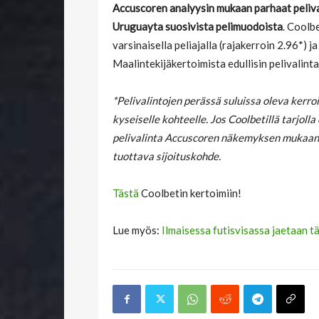
Accuscoren analyysin mukaan parhaat peliva
Uruguayta suosivista pelimuodoista
. Coolb
varsinaisella peliajalla (rajakerroin 2.96*) 
Maalintekijäkertoimista edullisin pelivalint
*Pelivalintojen perässä suluissa oleva kerr
kyseiselle kohteelle. Jos Coolbetillä tarjoll
pelivalinta Accuscoren näkemyksen mukaan o
tuottava sijoituskohde.
Tästä
Coolbetin kertoimiin!
Lue myös:
Ilmaisessa futisvisassa jaetaan t