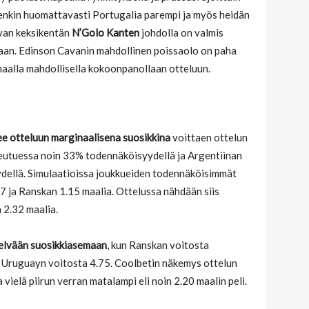
tenkin huomattavasti Portugalia parempi ja myös heidän
van keksikentän
N’Golo Kanten
johdolla on valmis
an. Edinson Cavanin mahdollinen poissaolo on paha
aalla mahdollisella kokoonpanollaan otteluun.
e otteluun marginaalisena suosikkina
voittaen ottelun
eutuessa noin 33% todennäköisyydellä ja Argentiinan
dellä. Simulaatioissa joukkueiden todennäköisimmät
 ja Ranskan 1.15 maalia. Ottelussa nähdään siis
 2.32 maalia.
selvään suosikkiasemaan
, kun Ranskan voitosta
ja Uruguayn voitosta 4.75. Coolbetin näkemys ottelun
ielä piirun verran matalampi eli noin 2.20 maalin peli.