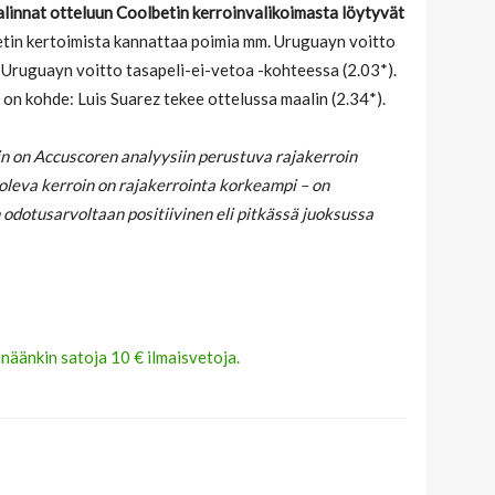
linnat otteluun Coolbetin kerroinvalikoimasta löytyvät
etin kertoimista kannattaa poimia mm. Uruguayn voitto
ja Uruguayn voitto tasapeli-ei-vetoa -kohteessa (2.03*).
a on kohde: Luis Suarez tekee ottelussa maalin (2.34*).
oin on Accuscoren analyysiin perustuva rajakerroin
a oleva kerroin on rajakerrointa korkeampi – on
dotusarvoltaan positiivinen eli pitkässä juoksussa
änäänkin satoja 10 € ilmaisvetoja.