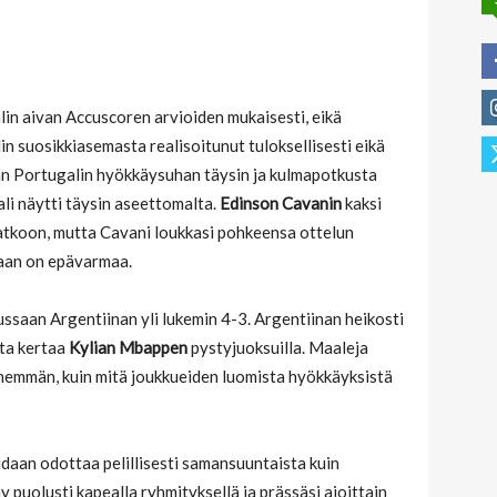
in aivan Accuscoren arvioiden mukaisesti, eikä
 suosikkiasemasta realisoitunut tuloksellisesti eikä
aan Portugalin hyökkäysuhan täysin ja kulmapotkusta
li näytti täysin aseettomalta.
Edinson Cavanin
kaksi
atkoon, mutta Cavani loukkasi pohkeensa ottelun
taan on epävarmaa.
ssaan Argentiinan yli lukemin 4-3. Argentiinan heikosti
ta kertaa
Kylian Mbappen
pystyjuoksuilla. Maaleja
enemmän, kuin mitä joukkueiden luomista hyökkäyksistä
daan odottaa pelillisesti samansuuntaista kuin
puolusti kapealla ryhmityksellä ja prässäsi ajoittain