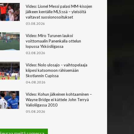
Video: Lionel Messi palasi MM-kisojen
jälkeen kentälle MLS:ssä – yleisöltä
valtavat suosionosoitukset
03.08.2026
Video: Miro Turunen laukoi
voittomaalin Panenkalla ottelun
lopussa Ykkösliigassa
02.08.2026
Video: Nolo ulosajo – vaihtopelaaja
kiipesi katsomoon rähisemään
Skotlannin Cupissa
04.08.2026
Video: Kohun jälkeinen kohtaaminen –
Wayne Bridge ei kättele John Terryä
Valioliigassa 2010
05.08.2026
Seuraa meitä somessa