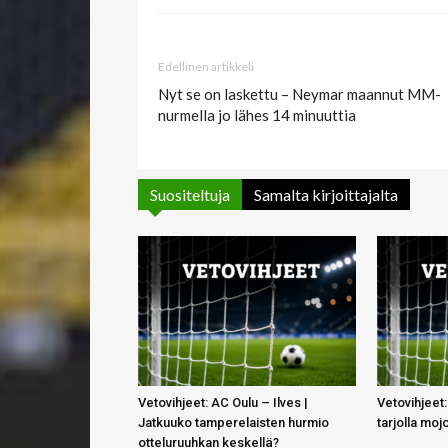
Edellinen artikkeli
Nyt se on laskettu – Neymar maannut MM-
nurmella jo lähes 14 minuuttia
Suositeltuja
Samalta kirjoittajalta
Vetovihjeet: AC Oulu – Ilves |
Vetovihjeet:
Jatkuuko tamperelaisten hurmio
tarjolla moj
otteluruuhkan keskellä?