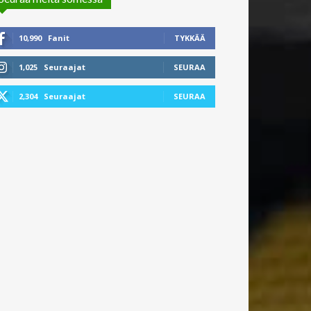
10,990
Fanit
TYKKÄÄ
1,025
Seuraajat
SEURAA
2,304
Seuraajat
SEURAA