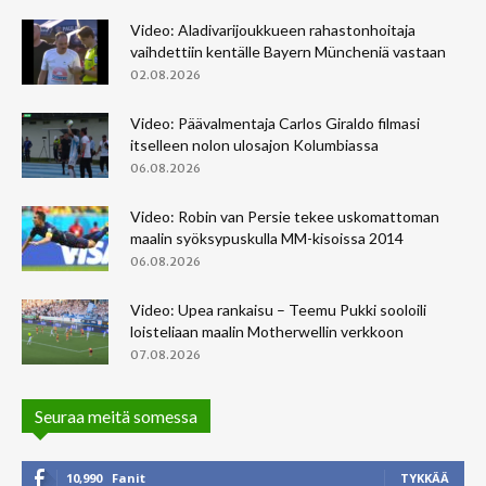
Video: Aladivarijoukkueen rahastonhoitaja
vaihdettiin kentälle Bayern Müncheniä vastaan
02.08.2026
Video: Päävalmentaja Carlos Giraldo filmasi
itselleen nolon ulosajon Kolumbiassa
06.08.2026
Video: Robin van Persie tekee uskomattoman
maalin syöksypuskulla MM-kisoissa 2014
06.08.2026
Video: Upea rankaisu – Teemu Pukki sooloili
loisteliaan maalin Motherwellin verkkoon
07.08.2026
Seuraa meitä somessa
10,990
Fanit
TYKKÄÄ