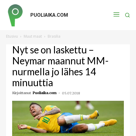
PUOLIAIKA.COM
Etusivu
Muut maat
Brasilia
Nyt se on laskettu –
Neymar maannut MM-
nurmella jo lähes 14
minuuttia
Kirjoittanut
Puoliaika.com
-
05.07.2018