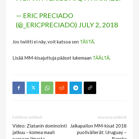
— ERIC PRECIADO
(@_ERICPRECIADO)
JULY 2, 2018
Jos twiitti ei näy, voit katsoa sen
TÄSTÄ
.
Lisää MM-kisajuttuja pääset lukemaan
TÄÄLTÄ
.
Edellinen artikkeli
Seuraava artikkeli
Video: Zlatanin dominointi
Jalkapallon MM-kisat 2018
jatkuu – komea maali
puolivälierät: Uruguay –
suoraan ilmasta
Ranska