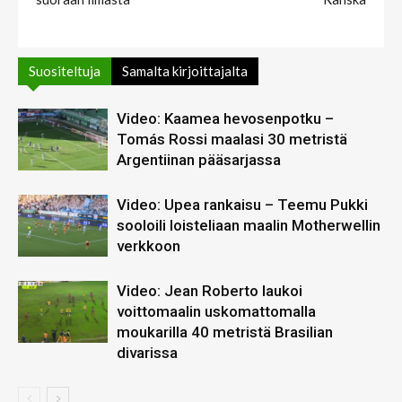
Suositeltuja
Samalta kirjoittajalta
Video: Kaamea hevosenpotku –
Tomás Rossi maalasi 30 metristä
Argentiinan pääsarjassa
Video: Upea rankaisu – Teemu Pukki
sooloili loisteliaan maalin Motherwellin
verkkoon
Video: Jean Roberto laukoi
voittomaalin uskomattomalla
moukarilla 40 metristä Brasilian
divarissa