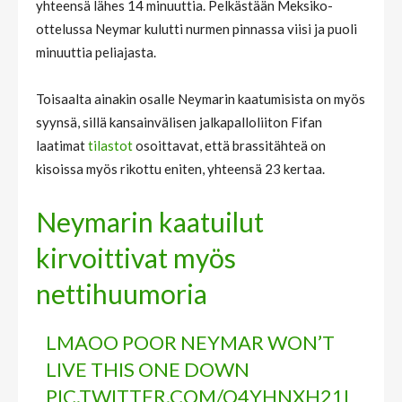
yhteensä lähes 14 minuuttia. Pelkästään Meksiko-
ottelussa Neymar kulutti nurmen pinnassa viisi ja puoli
minuuttia peliajasta.
Toisaalta ainakin osalle Neymarin kaatumisista on myös
syynsä, sillä kansainvälisen jalkapalloliiton Fifan
laatimat
tilastot
osoittavat, että brassitähteä on
kisoissa myös rikottu eniten, yhteensä 23 kertaa.
Neymarin kaatuilut
kirvoittivat myös
nettihuumoria
LMAOO POOR NEYMAR WON’T
LIVE THIS ONE DOWN
PIC.TWITTER.COM/Q4YHNXH21I