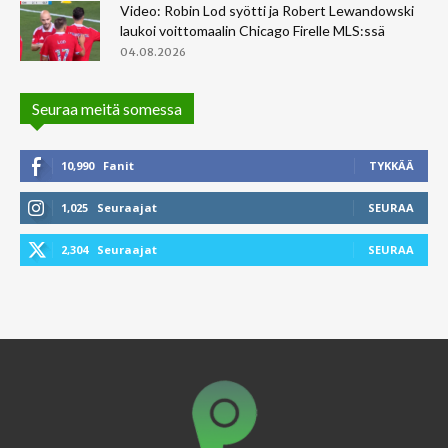
Video: Robin Lod syötti ja Robert Lewandowski
laukoi voittomaalin Chicago Firelle MLS:ssä
04.08.2026
Seuraa meitä somessa
10,990
Fanit
TYKKÄÄ
1,025
Seuraajat
SEURAA
2,304
Seuraajat
SEURAA