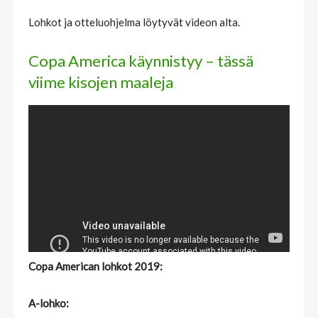
Lohkot ja otteluohjelma löytyvät videon alta.
Copa America käynnistyy – tässä
viime kisojen maaleja
Copa American lohkot 2019:
A-lohko: