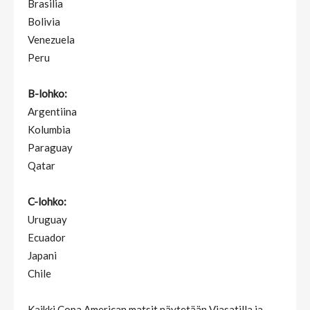
Brasilia
Bolivia
Venezuela
Peru
B-lohko:
Argentiina
Kolumbia
Paraguay
Qatar
C-lohko:
Uruguay
Ecuador
Japani
Chile
Kaikki Copa American matsit näytetään Viasatilla ja