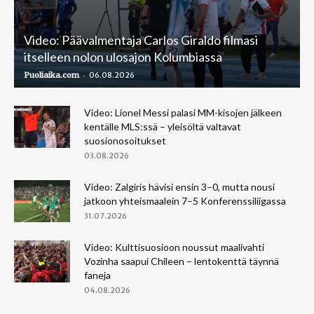
Video: Päävalmentaja Carlos Giraldo filmasi
itselleen nolon ulosajon Kolumbiassa
-
Puoliaika.com
06.08.2026
Video: Lionel Messi palasi MM-kisojen jälkeen
kentälle MLS:ssä – yleisöltä valtavat
suosionosoitukset
03.08.2026
Video: Zalgiris hävisi ensin 3–0, mutta nousi
jatkoon yhteismaalein 7–5 Konferenssiliigassa
31.07.2026
Video: Kulttisuosioon noussut maalivahti
Vozinha saapui Chileen – lentokenttä täynnä
faneja
04.08.2026