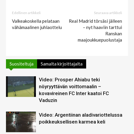
Edellinen artikkeli
Seuraava artikkeli
Valkeakoskella pelataan
Real Madrid törsäsi jälleen
vähämaalinen juhlaottelu
– nyt haaviin tarttui
Ranskan
maajoukkuepuolustaja
Suositeltuja
Samalta kirjoittajalta
Video: Prosper Ahiabu teki
nöyryyttävän voittomaalin –
kovavireinen FC Inter kaatoi FC
Vaduzin
Video: Argentiinan aladivariottelussa
poikkeuksellisen karmea keli