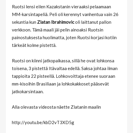
Ruotsi lensi eilen Kazakstanin vieraaksi pelaamaan
MM-karsintapeliä. Peli oli kerennyt vanhentua vain 26
sekuntia kun
Zlatan Ibrahimovic
oli laittanut pallon
verkkoon. Tämä maali jäi pelin ainoaksi Ruotsin
painostuksesta huolimatta, joten Ruotsi korjasi kotiin
tärkeät kolme pistettä.
Ruotsi on kiinni jatkopaikassa, sillä he ovat lohkonsa
toisena, 3 pistettä Itävaltaa edellä. Saksa johtaa ilman
tappioita 22 pisteellä. Lohkovoittaja etenee suoraan
mm-kisoihin Brasiliaan ja lohkokakkoset pääsevät
jatkokarsintaan.
Alla olevasta videosta näette Zlatanin maalin
http://youtu.be/kbD2vT3XD5g