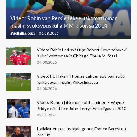
Video: Robin van Persie tekee uskomattoman
maalin syöksypuskulla MM-kisoissa 2014
-
Puoliaika.com
06.08.2026
Video: Robin Lod syötti ja Robert Lewandowski
laukoi voittomaalin Chicago Firelle MLS:ssä
04.08.2026
Video: FC Hakan Thomas Lahdensuo pamautti
häikäisevän maalin Ykkösliigassa
04.08.2026
Video: Kohun jälkeinen kohtaaminen – Wayne
Bridge ei kättele John Terryä Valioliigassa 2010
05.08.2026
Italialainen puolustajalegenda Franco Baresi on
kuollut