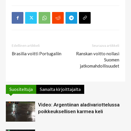
Edellinen artikkeli
Seuraava artikkeli
Brasilia voitti Portugaliin
Ranskan voitto nollasi
Suomen
jatkomahdollisuudet
Suositeltuja
Samalta kirjoittajalta
Video: Argentiinan aladivariottelussa
poikkeuksellisen karmea keli