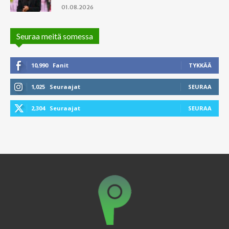
01.08.2026
Seuraa meitä somessa
10,990
Fanit
TYKKÄÄ
1,025
Seuraajat
SEURAA
2,304
Seuraajat
SEURAA