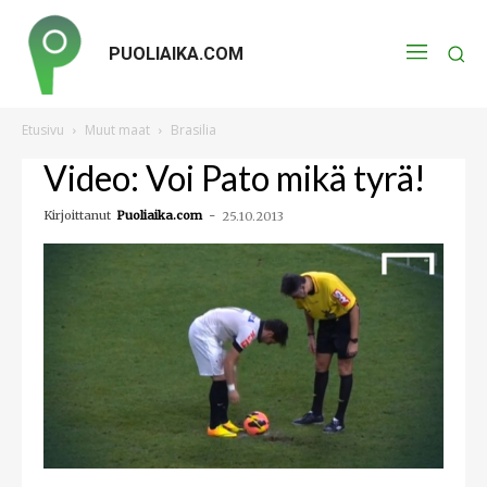
PUOLIAIKA.COM
Etusivu
Muut maat
Brasilia
Video: Voi Pato mikä tyrä!
Kirjoittanut
Puoliaika.com
-
25.10.2013