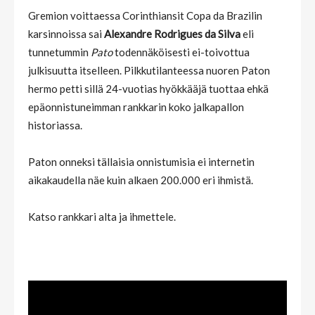
Gremion voittaessa Corinthiansit Copa da Brazilin
karsinnoissa sai
Alexandre Rodrigues da Silva
eli
tunnetummin
Pato
todennäköisesti ei-toivottua
julkisuutta itselleen. Pilkkutilanteessa nuoren Paton
hermo petti sillä 24-vuotias hyökkääjä tuottaa ehkä
epäonnistuneimman rankkarin koko jalkapallon
historiassa.
Paton onneksi tällaisia onnistumisia ei internetin
aikakaudella näe kuin alkaen 200.000 eri ihmistä.
Katso rankkari alta ja ihmettele.