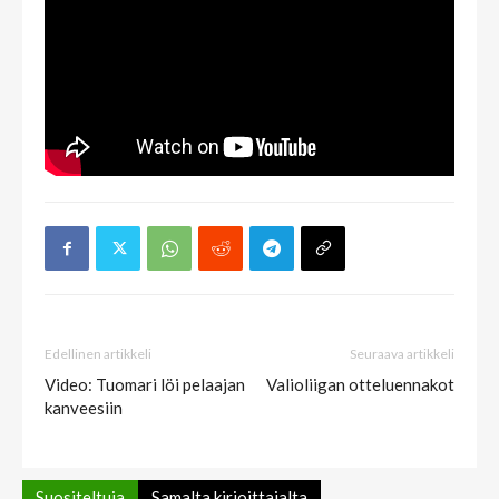
Edellinen artikkeli
Seuraava artikkeli
Video: Tuomari löi pelaajan
Valioliigan otteluennakot
kanveesiin
Suositeltuja
Samalta kirjoittajalta