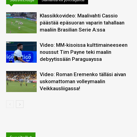
Klassikkovideo: Maalivahti Cassio
päästää epäsuoran vaparin tahallaan
maaliin Brasilian Serie A:ssa
Video: MM-kisoissa kulttimaineeseen
noussut Tim Payne teki maalin
debyytissään Paraguayssa
Video: Roman Eremenko tälläsi aivan
uskomattoman volleymaalin
Veikkausliigassa!