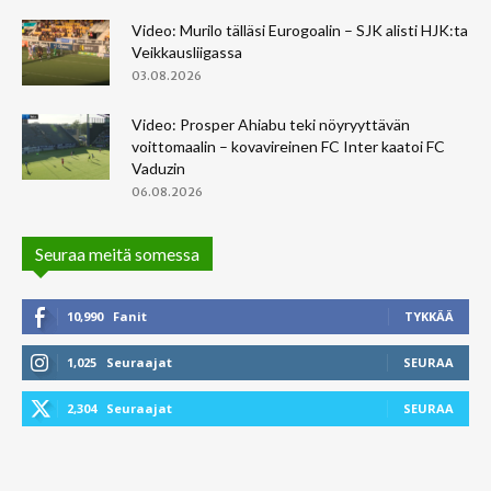
Video: Murilo tälläsi Eurogoalin – SJK alisti HJK:ta
Veikkausliigassa
03.08.2026
Video: Prosper Ahiabu teki nöyryyttävän
voittomaalin – kovavireinen FC Inter kaatoi FC
Vaduzin
06.08.2026
Seuraa meitä somessa
10,990
Fanit
TYKKÄÄ
1,025
Seuraajat
SEURAA
2,304
Seuraajat
SEURAA