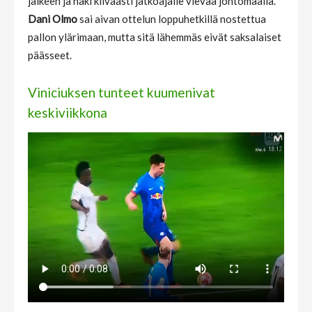
jälkeen ja haki kiivaasti jatkoajalle vievää johtomaalia.
Dani Olmo
sai aivan ottelun loppuhetkillä nostettua
pallon ylärimaan, mutta sitä lähemmäs eivät saksalaiset
päässeet.
Viniciuksen tunteet kuumenivat
keskiviikkona