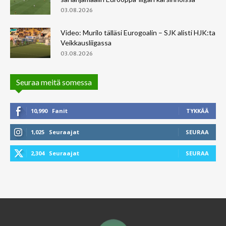
03.08.2026
Video: Murilo tälläsi Eurogoalin – SJK alisti HJK:ta
Veikkausliigassa
03.08.2026
Seuraa meitä somessa
10,990
Fanit
TYKKÄÄ
1,025
Seuraajat
SEURAA
2,304
Seuraajat
SEURAA