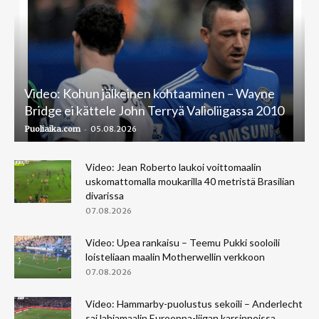
Video: Kohun jälkeinen kohtaaminen – Wayne
Bridge ei kättele John Terryä Valioliigassa 2010
-
Puoliaika.com
05.08.2026
Video: Jean Roberto laukoi voittomaalin
uskomattomalla moukarilla 40 metristä Brasilian
divarissa
07.08.2026
Video: Upea rankaisu – Teemu Pukki sooloili
loisteliaan maalin Motherwellin verkkoon
07.08.2026
Video: Hammarby-puolustus sekoili – Anderlecht
sai lahjamaalin Eurooppa-liigan karsinnoissa