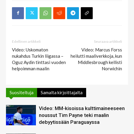
Edellinen artikkeli
Seuraava artikkeli
Video: Uskomaton
Video: Marcus Forss
nukahdus Turkin liigassa –
heilutti maaliverkkoja, kun
Oguz Aydin tinttasi vuoden
Middlesbrough kellisti
helpoimman maalin
Norwichin
Suositeltuja
Samalta kirjoittajalta
Video: MM-kisoissa kulttimaineeseen
noussut Tim Payne teki maalin
debyytissään Paraguayssa