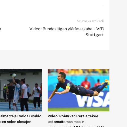
Seuraava artikkeli
a
Video: Bundesliigan ylärimaskaba – VfB
Stuttgart
almentaja Carlos Giraldo
Video: Robin van Persie tekee
lleen nolon ulosajon
uskomattoman maalin