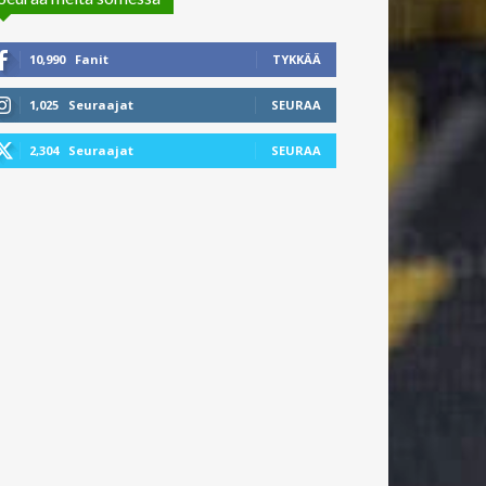
10,990
Fanit
TYKKÄÄ
1,025
Seuraajat
SEURAA
2,304
Seuraajat
SEURAA