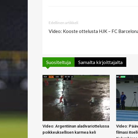
Edellinen artikkeli
Video: Kooste ottelusta HJK – FC Barcelon
Suositeltuja
Samalta kirjoittajalta
Video: Argentiinan aladivariottelussa
Video: Pääv
poikkeuksellisen karmea keli
filmasi itse