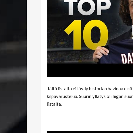
Tältä listalta ei löydy historian havinaa eikä
kilpavarustelua. Suurin yllätys oli liigan 
listalta.