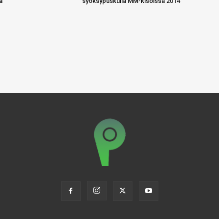
a
syöksypuskulla MM-kisoissa 2014