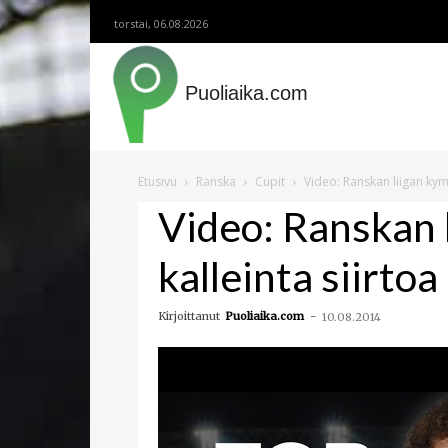
torstai, 06.08.2026
Puoliaika.com
Etusivu
Ranska
Cupit
Video: Ranskan liigan kym
Video: Ranskan
kalleinta siirtoa
Kirjoittanut
Puoliaika.com
-
10.08.2014