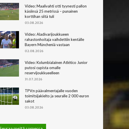
Video: Maalivahti otti tyynesti pallon
käsiinsä 25 metrissä – punainen
korttihan siitä tuli
03.08.2026
Video: Aladivarijoukkueen
rahastonhoitaja vaihdettiin kentälle
Bayern Müncheniä vastaan
02.08.2026
Video: Kolumbialainen Atlético Junior
putosi cupista omalle
reservijoukkueelleen
31.07.2026
TPV:n päävalmentajalle vuoden
toimitsijakielto ja seuralle 2 000 euron
sakot
03.08.2026
Seuraa meitä somessa