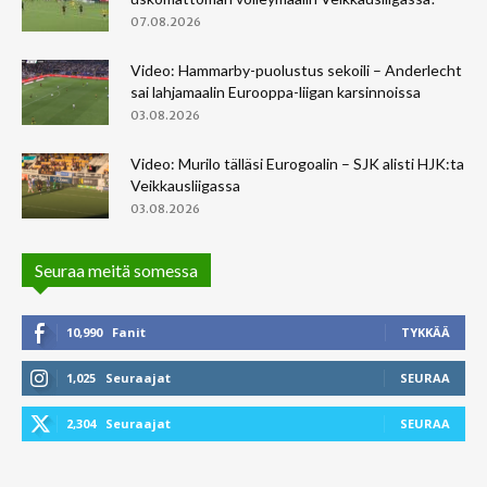
07.08.2026
Video: Hammarby-puolustus sekoili – Anderlecht
sai lahjamaalin Eurooppa-liigan karsinnoissa
03.08.2026
Video: Murilo tälläsi Eurogoalin – SJK alisti HJK:ta
Veikkausliigassa
03.08.2026
Seuraa meitä somessa
10,990
Fanit
TYKKÄÄ
1,025
Seuraajat
SEURAA
2,304
Seuraajat
SEURAA