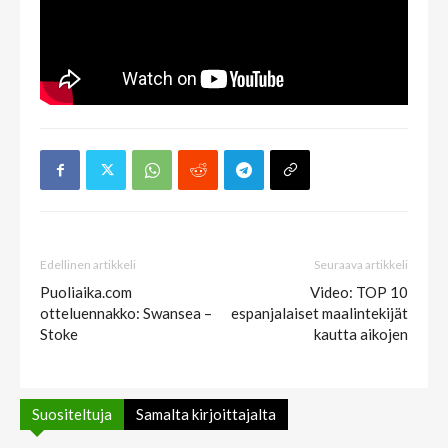
Edellinen artikkeli
Seuraava artikkeli
Puoliaika.com
Video: TOP 10
otteluennakko: Swansea –
espanjalaiset maalintekijät
Stoke
kautta aikojen
Suositeltuja
Samalta kirjoittajalta