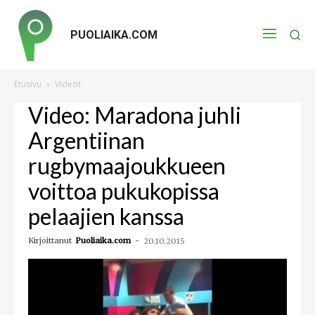
PUOLIAIKA.COM
Etusivu
Videot
Video: Maradona juhli
Argentiinan
rugbymaajoukkueen
voittoa pukukopissa
pelaajien kanssa
Kirjoittanut
Puoliaika.com
-
20.10.2015