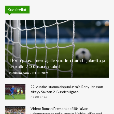
Suositellut
TPV:n päävalmentajalle vuoden toimitsijakielto ja
seuralle 2 000 euron sakot
-
Puoliaika.com
03.08.2026
22-vuotias suomalaispuolustaja Rony Jansson
siirtyy Saksan 2. Bundesliigaan
02.08.2026
Video: Roman Eremenko tälläsi aivan
uskomattoman volleymaalin Veikkausliigassa!