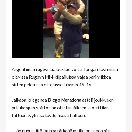
Argentiinan rugbymaajoukkue voitti Tongan käynnissä
olevissa Rugbyn MM-kilpailuissa vajaa pari viikkoa
sitten pelatussa ottelussa lukemin 45-16.
Jalkapallolegenda
Diego Maradona
asteli joukkueen
pukukoppiin voittoisan ottelun jälkeen ja otti tilan
tuttuun tyyliinsä täydellisesti haltuun.
”Hän puhui siitä, kuinka tärkeää meille on saada niin