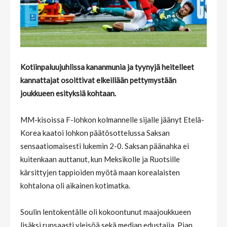
Kotiinpaluujuhlissa kananmunia ja tyynyjä heitelleet
kannattajat osoittivat elkeillään pettymystään
joukkueen esityksiä kohtaan.
MM-kisoissa F-lohkon kolmannelle sijalle jäänyt Etelä-
Korea kaatoi lohkon päätösottelussa Saksan
sensaatiomaisesti lukemin 2-0. Saksan päänahka ei
kuitenkaan auttanut, kun Meksikolle ja Ruotsille
kärsittyjen tappioiden myötä maan korealaisten
kohtalona oli aikainen kotimatka.
Soulin lentokentälle oli kokoontunut maajoukkueen
lisäksi runsaasti yleisöä sekä median edustajia. Pian