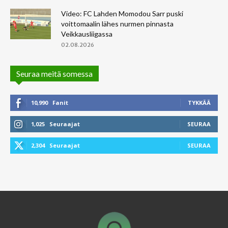
Video: FC Lahden Momodou Sarr puski
voittomaalin lähes nurmen pinnasta
Veikkausliigassa
02.08.2026
Seuraa meitä somessa
10,990
Fanit
TYKKÄÄ
1,025
Seuraajat
SEURAA
2,304
Seuraajat
SEURAA