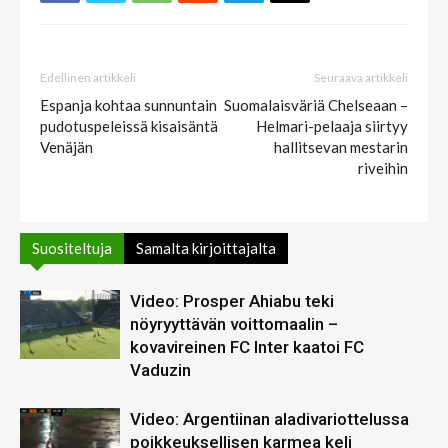
Edellinen artikkeli
Seuraava artikkeli
Espanja kohtaa sunnuntain
Suomalaisväriä Chelseaan –
pudotuspeleissä kisaisäntä
Helmari-pelaaja siirtyy
Venäjän
hallitsevan mestarin
riveihin
Suositeltuja
Samalta kirjoittajalta
Video: Prosper Ahiabu teki
nöyryyttävän voittomaalin –
kovavireinen FC Inter kaatoi FC
Vaduzin
Video: Argentiinan aladivariottelussa
poikkeuksellisen karmea keli