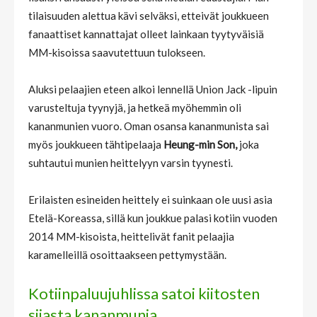
tilaisuuden alettua kävi selväksi, etteivät joukkueen
fanaattiset kannattajat olleet lainkaan tyytyväisiä
MM-kisoissa saavutettuun tulokseen.
Aluksi pelaajien eteen alkoi lennellä Union Jack -lipuin
varusteltuja tyynyjä, ja hetkeä myöhemmin oli
kananmunien vuoro. Oman osansa kananmunista sai
myös joukkueen tähtipelaaja
Heung-min Son,
joka
suhtautui munien heittelyyn varsin tyynesti.
Erilaisten esineiden heittely ei suinkaan ole uusi asia
Etelä-Koreassa, sillä kun joukkue palasi kotiin vuoden
2014 MM-kisoista, heittelivät fanit pelaajia
karamelleillä osoittaakseen pettymystään.
Kotiinpaluujuhlissa satoi kiitosten
sijasta kananmunia