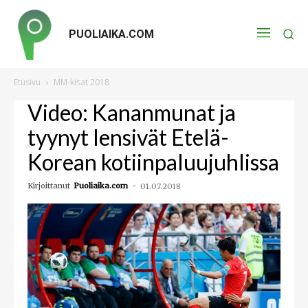
PUOLIAIKA.COM
Etusivu
MM-kisat 2018
Video: Kananmunat ja
tyynyt lensivät Etelä-
Korean kotiinpaluujuhlissa
Kirjoittanut
Puoliaika.com
-
01.07.2018