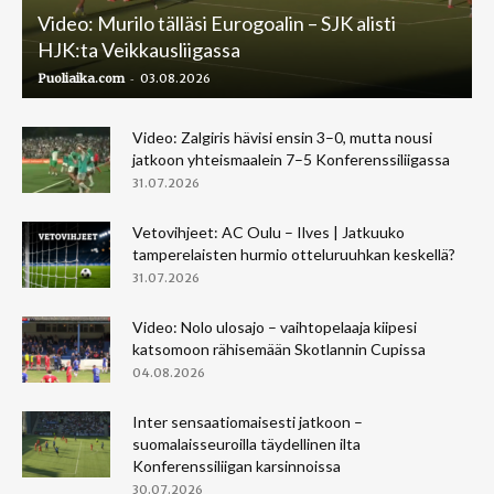
Video: Murilo tälläsi Eurogoalin – SJK alisti
HJK:ta Veikkausliigassa
-
Puoliaika.com
03.08.2026
Video: Zalgiris hävisi ensin 3–0, mutta nousi
jatkoon yhteismaalein 7–5 Konferenssiliigassa
31.07.2026
Vetovihjeet: AC Oulu – Ilves | Jatkuuko
tamperelaisten hurmio otteluruuhkan keskellä?
31.07.2026
Video: Nolo ulosajo – vaihtopelaaja kiipesi
katsomoon rähisemään Skotlannin Cupissa
04.08.2026
Inter sensaatiomaisesti jatkoon –
suomalaisseuroilla täydellinen ilta
Konferenssiliigan karsinnoissa
30.07.2026