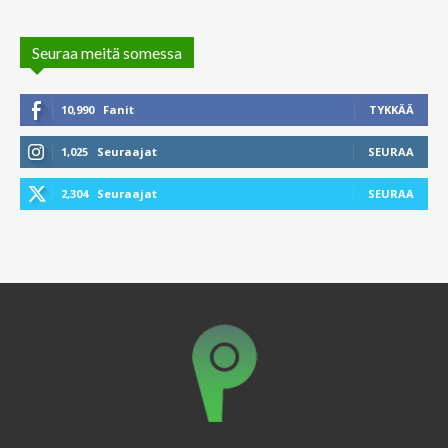
Seuraa meitä somessa
10,990
Fanit
TYKKÄÄ
1,025
Seuraajat
SEURAA
2,304
Seuraajat
SEURAA