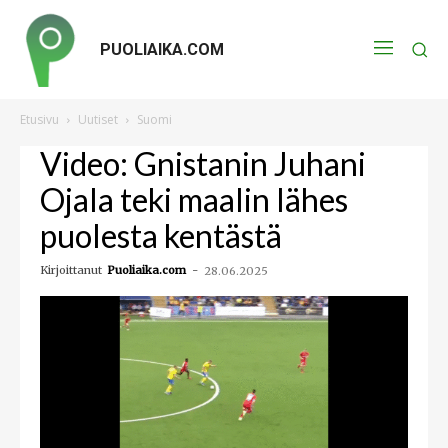
PUOLIAIKA.COM
Etusivu
Uutiset
Suomi
Video: Gnistanin Juhani
Ojala teki maalin lähes
puolesta kentästä
Kirjoittanut
Puoliaika.com
-
28.06.2025