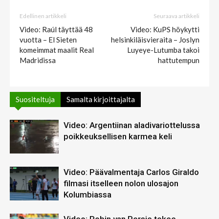
Edellinen artikkeli
Seuraava artikkeli
Video: Raúl täyttää 48
Video: KuPS höykytti
vuotta – El Sieten
helsinkiläisvieraita – Joslyn
komeimmat maalit Real
Luyeye-Lutumba takoi
Madridissa
hattutempun
Suositeltuja
Samalta kirjoittajalta
Video: Argentiinan aladivariottelussa
poikkeuksellisen karmea keli
Video: Päävalmentaja Carlos Giraldo
filmasi itselleen nolon ulosajon
Kolumbiassa