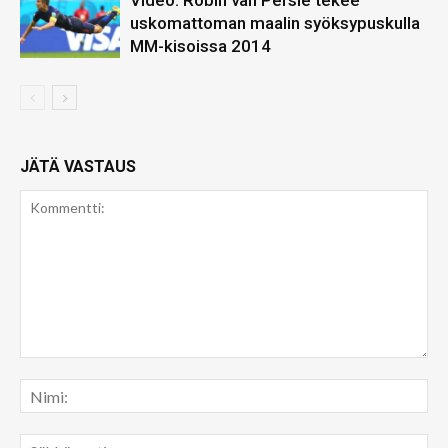
Video: Robin van Persie tekee
uskomattoman maalin syöksypuskulla
MM-kisoissa 2014
JÄTÄ VASTAUS