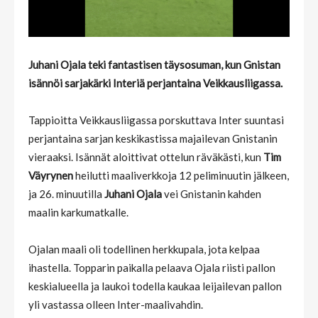
Juhani Ojala teki fantastisen täysosuman, kun Gnistan
isännöi sarjakärki Interiä perjantaina Veikkausliigassa.
Tappioitta Veikkausliigassa porskuttava Inter suuntasi
perjantaina sarjan keskikastissa majailevan Gnistanin
vieraaksi. Isännät aloittivat ottelun räväkästi, kun
Tim
Väyrynen
heilutti maaliverkkoja 12 peliminuutin jälkeen,
ja 26. minuutilla
Juhani Ojala
vei Gnistanin kahden
maalin karkumatkalle.
Ojalan maali oli todellinen herkkupala, jota kelpaa
ihastella. Topparin paikalla pelaava Ojala riisti pallon
keskialueella ja laukoi todella kaukaa leijailevan pallon
yli vastassa olleen Inter-maalivahdin.