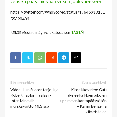
Jensen pääsi mukaan viikon joukkueeseen
https://twitter.com/WhoScored/status/17645913151
55628403
Mikäli viesti ei näy, voit katsoa sen
TÄSTÄ
!
Edellinen artikkeli
Seuraava artikkeli
Video: Luis Suarez tarjoili ja
Klassikkovideo: Guti
Robert Taylor maalasi –
jakelee kaikkien aikojen
Inter Miamille
upeimman kantapääsyötön
murskavoitto MLS:ssä
– Karim Benzema
viimeistelee