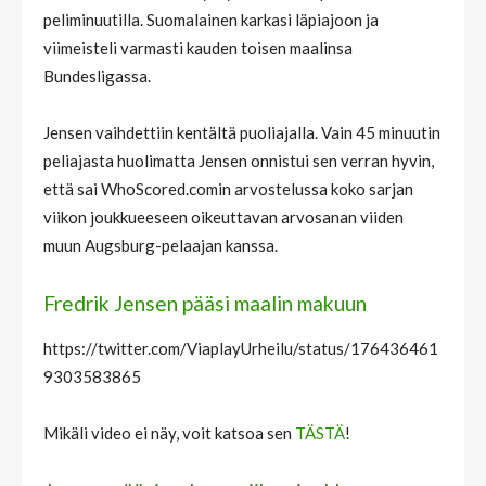
peliminuutilla. Suomalainen karkasi läpiajoon ja
viimeisteli varmasti kauden toisen maalinsa
Bundesligassa.
Jensen vaihdettiin kentältä puoliajalla. Vain 45 minuutin
peliajasta huolimatta Jensen onnistui sen verran hyvin,
että sai WhoScored.comin arvostelussa koko sarjan
viikon joukkueeseen oikeuttavan arvosanan viiden
muun Augsburg-pelaajan kanssa.
Fredrik Jensen pääsi maalin makuun
https://twitter.com/ViaplayUrheilu/status/176436461
9303583865
Mikäli video ei näy, voit katsoa sen
TÄSTÄ
!