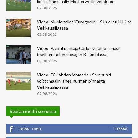
loisteliaan maalin Motherwellin verkkoon
07.08.2026
Video: Murilo tälläsi Eurogoalin – SJK alisti HJK:ta
Veikkausliigassa
03.08.2026
Video: Päävalmentaja Carlos Giraldo filmasi
itselleen nolon ulosajon Kolumbiassa
06.08.2026
Video: FC Lahden Momodou Sarr puski
voittomaalin lähes nurmen pinnasta
Veikkausliigassa
02.08.2026
Seuraa meitä somessa
10,990
Fanit
TYKKÄÄ