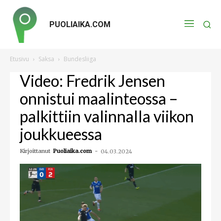
PUOLIAIKA.COM
Etusivu
Saksa
Bundesliiga
Video: Fredrik Jensen
onnistui maalinteossa –
palkittiin valinnalla viikon
joukkueessa
Kirjoittanut
Puoliaika.com
-
04.03.2024