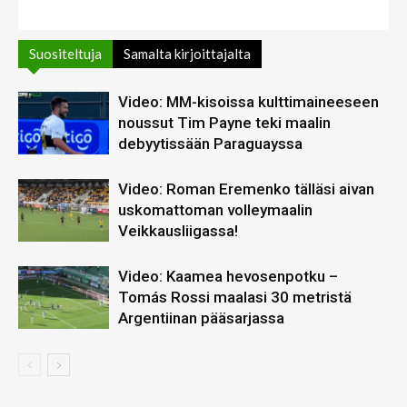
Suositeltuja
Samalta kirjoittajalta
Video: MM-kisoissa kulttimaineeseen
noussut Tim Payne teki maalin
debyytissään Paraguayssa
Video: Roman Eremenko tälläsi aivan
uskomattoman volleymaalin
Veikkausliigassa!
Video: Kaamea hevosenpotku –
Tomás Rossi maalasi 30 metristä
Argentiinan pääsarjassa