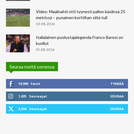
Video: Maalivahti otti tyynesti pallon käsiinsä 25
metrissä – punainen korttihan siitä tuli
03.08.2026
Italialainen puolustajalegenda Franco Baresi on
kuollut
01.08.2026
Seuraa meitä somessa
10,990
Fanit
TYKKÄÄ
1,025
Seuraajat
SEURAA
2,304
Seuraajat
SEURAA