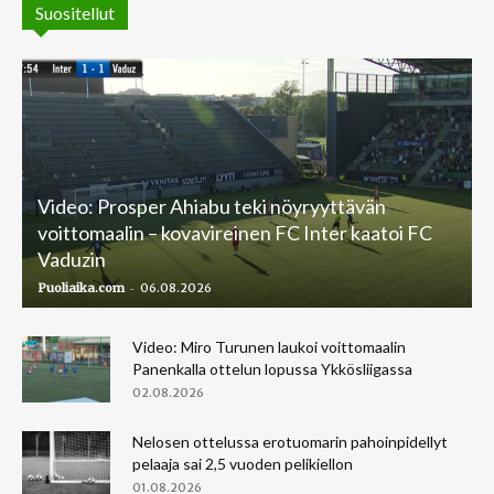
Suositellut
Video: Prosper Ahiabu teki nöyryyttävän
voittomaalin – kovavireinen FC Inter kaatoi FC
Vaduzin
-
Puoliaika.com
06.08.2026
Video: Miro Turunen laukoi voittomaalin
Panenkalla ottelun lopussa Ykkösliigassa
02.08.2026
Nelosen ottelussa erotuomarin pahoinpidellyt
pelaaja sai 2,5 vuoden pelikiellon
01.08.2026