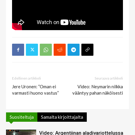
Edellinen artikkeli
Seuraava artikkeli
Jere Uronen: ”Oman ei
Video: Neymarin nilkka
varmasti huono vastus”
vääntyy pahan näköisesti
Suositeltuja
Samalta kirjoittajalta
Video: Argentiinan aladivariottelussa