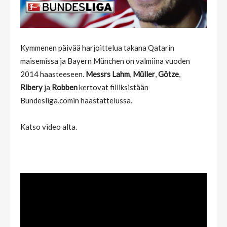
Kymmenen päivää harjoittelua takana Qatarin
maisemissa ja Bayern München on valmiina vuoden
2014 haasteeseen.
Messrs Lahm
,
Müller
,
Götze
,
Ribery
ja
Robben
kertovat fiiliksistään
Bundesliga.comin haastattelussa.
Katso video alta.