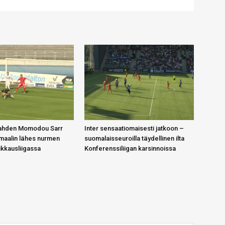
Lahden Momodou Sarr
Inter sensaatiomaisesti jatkoon –
omaalin lähes nurmen
suomalaisseuroilla täydellinen ilta
ikkausliigassa
Konferenssiliigan karsinnoissa