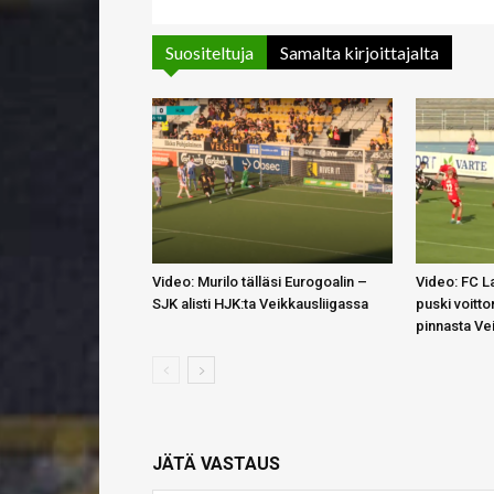
Suositeltuja
Samalta kirjoittajalta
Video: Murilo tälläsi Eurogoalin –
Video: FC 
SJK alisti HJK:ta Veikkausliigassa
puski voitt
pinnasta Ve
JÄTÄ VASTAUS