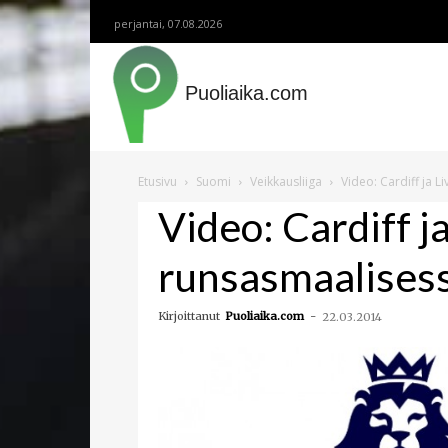
perjantai, 07.08.2026
Puoliaika.com
Etusivu
Suomi
Veikkausliiga
Video: Cardiff ja 
Video: Cardiff j
runsasmaalises
Kirjoittanut
Puoliaika.com
-
22.03.2014