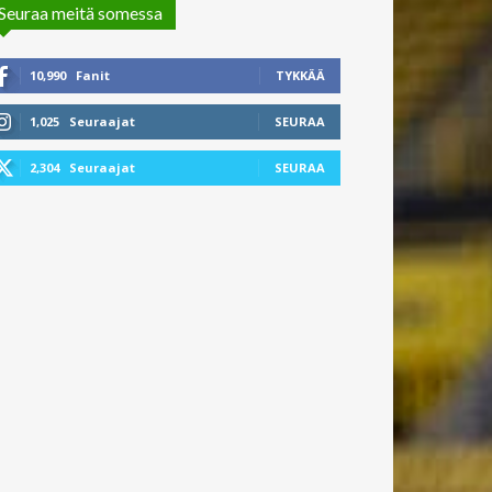
Seuraa meitä somessa
10,990
Fanit
TYKKÄÄ
1,025
Seuraajat
SEURAA
2,304
Seuraajat
SEURAA