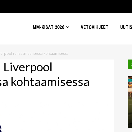
MM-KISAT 2026
VETOVIHJEET
UUTI
Liverpool runsasmaalisessa kohtaamisessa
a Liverpool
sa kohtaamisessa