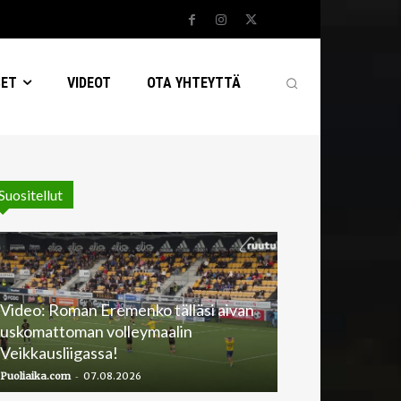
SET
VIDEOT
OTA YHTEYTTÄ
Suositellut
Video: Roman Eremenko tälläsi aivan
uskomattoman volleymaalin
Veikkausliigassa!
-
Puoliaika.com
07.08.2026