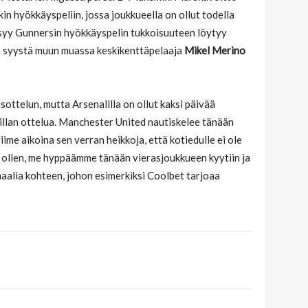
in hyökkäyspeliin, jossa joukkueella on ollut todella
asyy Gunnersin hyökkäyspelin tukkoisuuteen löytyy
stä syystä muun muassa keskikenttäpelaaja
Mikel Merino
ottelun, mutta Arsenalilla on ollut kaksi päivää
llan ottelua. Manchester United nautiskelee tänään
iime aikoina sen verran heikkoja, että kotiedulle ei ole
 ollen, me hyppäämme tänään vierasjoukkueen kyytiin ja
aalia kohteen, johon esimerkiksi Coolbet tarjoaa