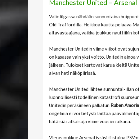
Manchester United – Arsenal
Valioliigassa nähdään sunnuntaina huippuot
Old Traffordilla. Heikkoa kautta pelaava M
altavastaajana, vaikka joukkue nauttiikin ko
Manchester Unitedin viime viikot ovat sujunee
on kasassa vain yksi voitto. Unitedin ainoa 
jälkeen. Tulokset kertovat karua kieltä Unit
aivan heti näköpiirissä.
Manchester United lähtee sunnuntai-illan ott
luonnollisesti todellinen katastrofi suurseur
Unitedin peräsimeen palkatun
Ruben Amori
ongelmia ei voi tietysti laittaa päävalmenta
hätäisiä ratkaisuja viime vuosien aikana.
Vierasjoukkue Arsenal jyräsi tiistaina PSV: