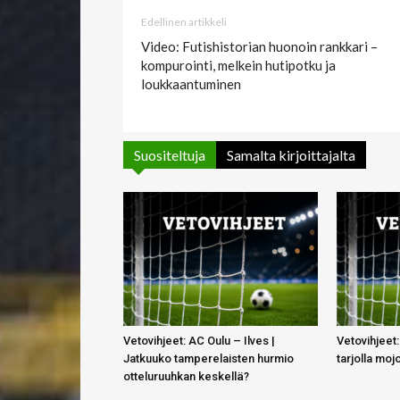
Edellinen artikkeli
Video: Futishistorian huonoin rankkari –
kompurointi, melkein hutipotku ja
loukkaantuminen
Suositeltuja
Samalta kirjoittajalta
Vetovihjeet: AC Oulu – Ilves |
Vetovihjeet:
Jatkuuko tamperelaisten hurmio
tarjolla moj
otteluruuhkan keskellä?