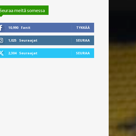
Seuraa meitä somessa
10,990
Fanit
TYKKÄÄ
1,025
Seuraajat
SEURAA
2,304
Seuraajat
SEURAA