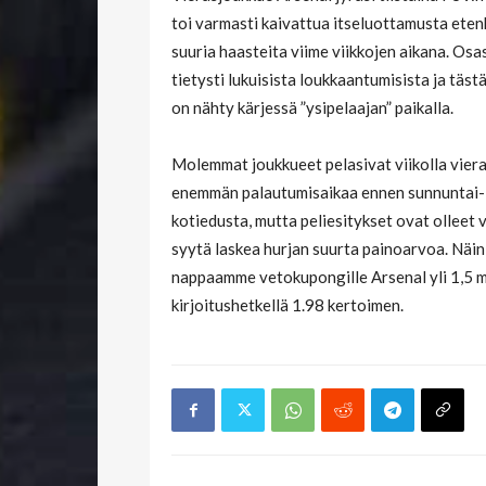
toi varmasti kaivattua itseluottamusta etenk
suuria haasteita viime viikkojen aikana. Os
tietysti lukuisista loukkaantumisista ja tä
on nähty kärjessä ”ysipelaajan” paikalla.
Molemmat joukkueet pelasivat viikolla vieras
enemmän palautumisaikaa ennen sunnuntai-i
kotiedusta, mutta peliesitykset ovat olleet v
syytä laskea hurjan suurta painoarvoa. Näin
nappaamme vetokupongille Arsenal yli 1,5 m
kirjoitushetkellä 1.98 kertoimen.