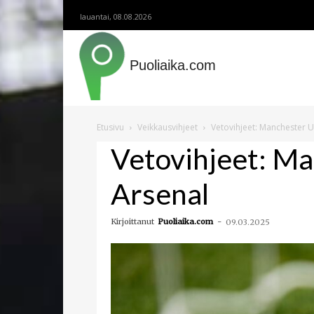
lauantai, 08.08.2026
Puoliaika.com
Etusivu
Veikkausvihjeet
Vetovihjeet: Manchester U
Vetovihjeet: Ma
Arsenal
Kirjoittanut
Puoliaika.com
-
09.03.2025