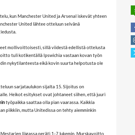
telu, kun Manchester United ja Arsenal iskevät yhteen
anchester United lähtee otteluun selvänä
tiedusta.
t mollivoittoisesti, sillä viidestä edellistä ottelusta
voitto tuli kotikentällä Ipswichia vastaan kovan työn
edin nykytilanteesta eikä kovin suurta helpotusta ole
eluun sarjataulukon sijalta 15. Sijoitus on
alle. Heikot esitykset ovat johtaneet siihen, että juuri
min
työpaikka saattaa olla pian vaarassa. Kaikkia
jan piikkiin, mutta Unitedissa on tehty aiemminkin
n Mestarien liigassa peräti 1-7 lukemin. Murskavoitto