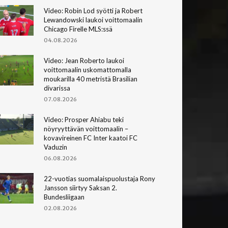
Video: Robin Lod syötti ja Robert
Lewandowski laukoi voittomaalin
Chicago Firelle MLS:ssä
04.08.2026
Video: Jean Roberto laukoi
voittomaalin uskomattomalla
moukarilla 40 metristä Brasilian
divarissa
07.08.2026
Video: Prosper Ahiabu teki
nöyryyttävän voittomaalin –
kovavireinen FC Inter kaatoi FC
Vaduzin
06.08.2026
22-vuotias suomalaispuolustaja Rony
Jansson siirtyy Saksan 2.
Bundesliigaan
02.08.2026