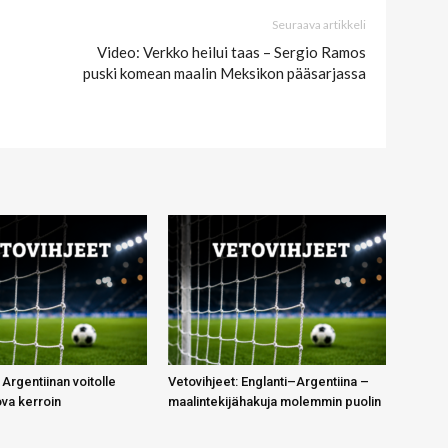
Seuraava artikkeli
Video: Verkko heilui taas – Sergio Ramos
puski komean maalin Meksikon pääsarjassa
 Argentiinan voitolle
Vetovihjeet: Englanti–Argentiina –
ova kerroin
maalintekijähakuja molemmin puolin