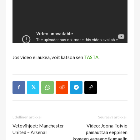
Jos video ei aukea, voit katsoa sen
TÄSTÄ
.
Edellinen artikkeli
Seuraava artikkeli
Vetovihjeet: Manchester
Video: Joona Toivio
United – Arsenal
pamauttaa eeppisen
komean vapaapotkumaalin