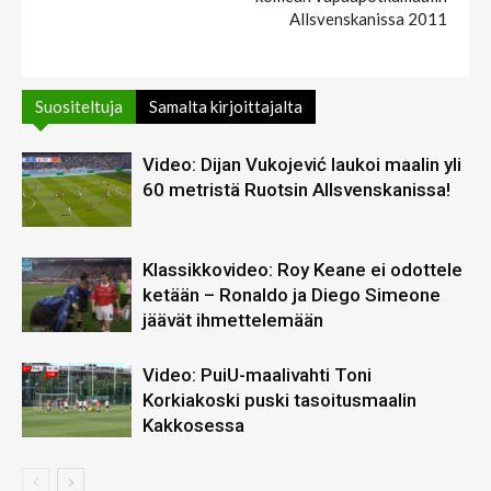
Allsvenskanissa 2011
Suositeltuja
Samalta kirjoittajalta
Video: Dijan Vukojević laukoi maalin yli
60 metristä Ruotsin Allsvenskanissa!
Klassikkovideo: Roy Keane ei odottele
ketään – Ronaldo ja Diego Simeone
jäävät ihmettelemään
Video: PuiU-maalivahti Toni
Korkiakoski puski tasoitusmaalin
Kakkosessa