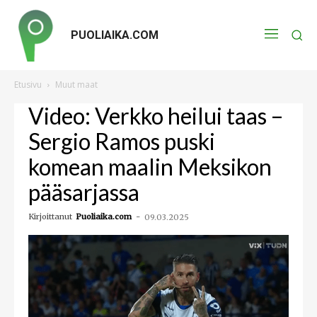
PUOLIAIKA.COM
Etusivu
Muut maat
Video: Verkko heilui taas –
Sergio Ramos puski
komean maalin Meksikon
pääsarjassa
Kirjoittanut
Puoliaika.com
-
09.03.2025