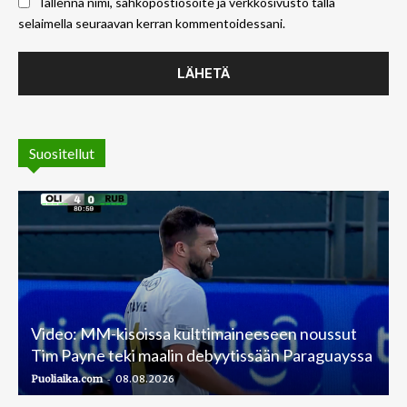
Tallenna nimi, sähköpostiosoite ja verkkosivusto tällä
selaimella seuraavan kerran kommentoidessani.
Suositellut
Video: MM-kisoissa kulttimaineeseen noussut
Tim Payne teki maalin debyytissään Paraguayssa
-
Puoliaika.com
08.08.2026