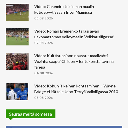
Video: Casemiro teki oman maalin
kotidebyytissään Inter Miamissa
05.08.2026
Video: Roman Eremenko tälläsi aivan
uskomattoman volleymaalin Veikkausliigassa!
07.08.2026
Video: Kulttisuosioon noussut maalivahti
Vozinha saapui Chileen – lentokenttä täynnä
faneja
04.08.2026
Video: Kohun jälkeinen kohtaaminen – Wayne
Bridge ei kättele John Terryä Valioliigassa 2010
05.08.2026
Seuraa meitä somessa