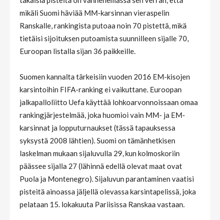
takaisia pisteitä on vanhenemassa sen verran, että
mikäli Suomi häviää MM-karsinnan vieraspelin
Ranskalle, rankingista putoaa noin 70 pistettä, mikä
tietäisi sijoituksen putoamista suunnilleen sijalle 70,
Euroopan listalla sijan 36 paikkeille.
Suomen kannalta tärkeisiin vuoden 2016 EM-kisojen
karsintoihin FIFA-ranking ei vaikuttane. Euroopan
jalkapalloliitto Uefa käyttää lohkoarvonnoissaan omaa
rankingjärjestelmää, joka huomioi vain MM- ja EM-
karsinnat ja lopputurnaukset (tässä tapauksessa
syksystä 2008 lähtien). Suomi on tämänhetkisen
laskelman mukaan sijaluvulla 29, kun kolmoskoriin
päässee sijalla 27 (lähinnä edellä olevat maat ovat
Puola ja Montenegro). Sijaluvun parantaminen vaatisi
pisteitä ainoassa jäljellä olevassa karsintapelissä, joka
pelataan 15. lokakuuta Pariisissa Ranskaa vastaan.