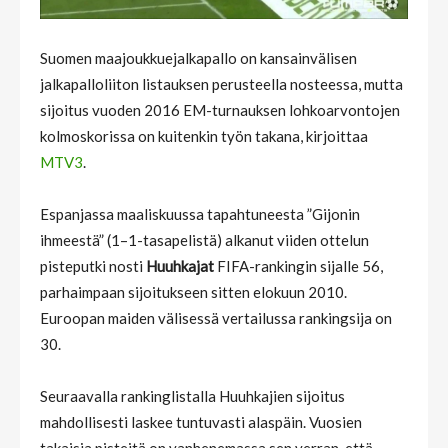
Suomen maajoukkuejalkapallo on kansainvälisen
jalkapalloliiton listauksen perusteella nosteessa, mutta
sijoitus vuoden 2016 EM-turnauksen lohkoarvontojen
kolmoskorissa on kuitenkin työn takana, kirjoittaa
MTV3
.
Espanjassa maaliskuussa tapahtuneesta ”Gijonin
ihmeestä” (1–1-tasapelistä) alkanut viiden ottelun
pisteputki nosti
Huuhkajat
FIFA-rankingin sijalle 56,
parhaimpaan sijoitukseen sitten elokuun 2010.
Euroopan maiden välisessä vertailussa rankingsija on
30.
Seuraavalla rankinglistalla Huuhkajien sijoitus
mahdollisesti laskee tuntuvasti alaspäin. Vuosien