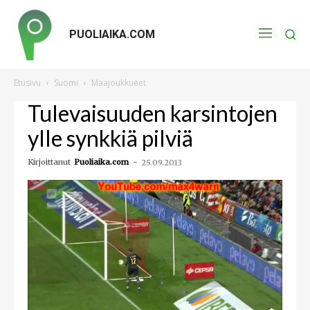
PUOLIAIKA.COM
Etusivu
Suomi
Maajoukkueet
Tulevaisuuden karsintojen
ylle synkkiä pilviä
Kirjoittanut
Puoliaika.com
-
25.09.2013