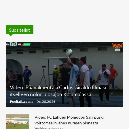
Suositellut
Video: Päävalmentaja Carlos Giraldo filmasi
itselleen nolon ulosajon Kolumbiassa
-
Puoliaika.com
06.08.2026
Video: FC Lahden Momodou Sarr puski
voittomaalin lähes nurmen pinnasta
Veikkausliigassa