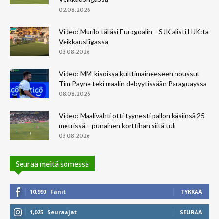
02.08.2026
Video: Murilo tälläsi Eurogoalin – SJK alisti HJK:ta
Veikkausliigassa
03.08.2026
Video: MM-kisoissa kulttimaineeseen noussut
Tim Payne teki maalin debyytissään Paraguayssa
08.08.2026
Video: Maalivahti otti tyynesti pallon käsiinsä 25
metrissä – punainen korttihan siitä tuli
03.08.2026
Seuraa meitä somessa
10,990
Fanit
TYKKÄÄ
1,025
Seuraajat
SEURAA