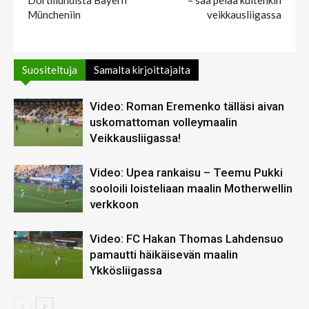
Dortmundista Bayern
– saa pelaa kuitenkin
Müncheniin
veikkausliigassa
Suositeltuja
Samalta kirjoittajalta
Video: Roman Eremenko tälläsi aivan
uskomattoman volleymaalin
Veikkausliigassa!
Video: Upea rankaisu – Teemu Pukki
sooloili loisteliaan maalin Motherwellin
verkkoon
Video: FC Hakan Thomas Lahdensuo
pamautti häikäisevän maalin
Ykkösliigassa