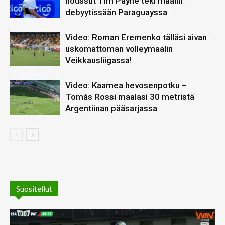
noussut Tim Payne teki maalin
debyytissään Paraguayssa
Video: Roman Eremenko tälläsi aivan
uskomattoman volleymaalin
Veikkausliigassa!
Video: Kaamea hevosenpotku –
Tomás Rossi maalasi 30 metristä
Argentiinan pääsarjassa
Suositellut