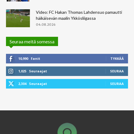
Video: FC Hakan Thomas Lahdensuo pamautti
häikäisevän maalin Ykkösliigassa
04.08.2026
Seuraa meitä somessa
10,990
Fanit
TYKKÄÄ
1,025
Seuraajat
SEURAA
2,304
Seuraajat
SEURAA