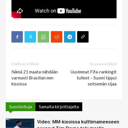
Edellinen artikkeli
Seuraava artikkeli
Nämä 21 maata nähdään
Uusimmat Fifa-rankingit
varmasti Brasilian mm-
tulleet – Suomi tippui
kisoissa
seitsemän sijaa
Suositeltuja
Samalta kirjoittajalta
Video: MM-kisoissa kulttimaineeseen