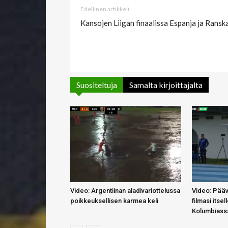
Edellinen artikkeli
Kansojen Liigan finaalissa Espanja ja Ransk
Suositeltuja
Samalta kirjoittajalta
Video: Argentiinan aladivariottelussa
Video: Pääv
poikkeuksellisen karmea keli
filmasi itse
Kolumbiass