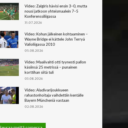
Video: Zalgiris hävisi ensin 3–0, mutta
nousi jatkoon yhteismaalein 7–5
Konferenssiliigassa
31.07.2026
Video: Kohun jälkeinen kohtaaminen –
Wayne Bridge ei kättele John Terryä
Valioliigassa 2010
05.08.2026
Video: Maalivahti otti tyynesti pallon
käsiinsä 25 metrissä – punainen
korttihan siitä tuli
03.08.2026
Video: Aladivarijoukkueen
rahastonhoitaja vaihdettiin kentälle
Bayern Müncheniä vastaan
02.08.2026
Seuraa meitä somessa