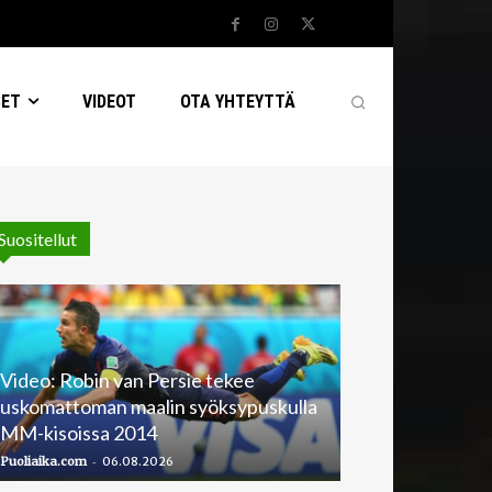
SET
VIDEOT
OTA YHTEYTTÄ
Suositellut
Video: Robin van Persie tekee
uskomattoman maalin syöksypuskulla
MM-kisoissa 2014
-
Puoliaika.com
06.08.2026