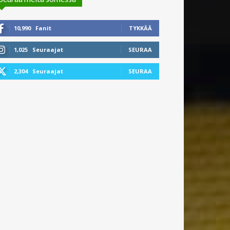
10,990
Fanit
TYKKÄÄ
1,025
Seuraajat
SEURAA
2,304
Seuraajat
SEURAA