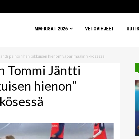
MM-KISAT 2026
VETOVIHJEET
UUTI
Jäntti painoi ”ihan pikkuisen hienon” vaparimaalin Ykkösessä
:n Tommi Jäntti
kuisen hienon”
kkösessä