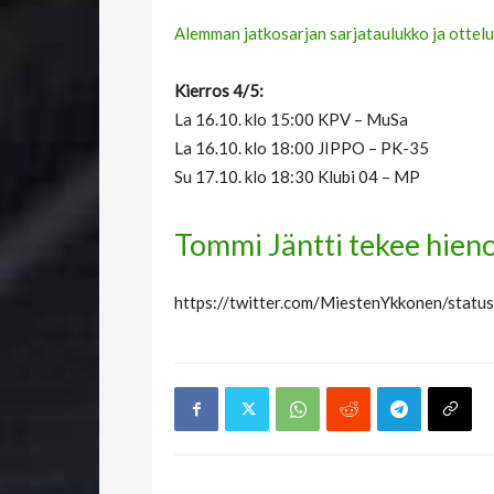
Alemman jatkosarjan sarjataulukko ja ottelu
Kierros 4/5:
La 16.10. klo 15:00 KPV – MuSa
La 16.10. klo 18:00 JIPPO – PK-35
Su 17.10. klo 18:30 Klubi 04 – MP
Tommi Jäntti tekee hien
https://twitter.com/MiestenYkkonen/st