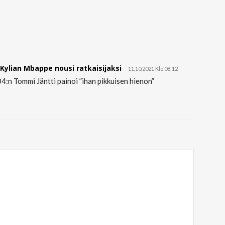
Kylian Mbappe nousi ratkaisijaksi
11.10.2021 Klo 08:12
n Tommi Jäntti painoi ”ihan pikkuisen hienon”