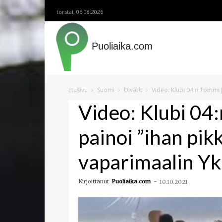
torstai, 06.08.2026
Puoliaika.com
Etusivu
Suomi
Divarit
Video: Klubi 04:n Tommi 
Video: Klubi 04
painoi ”ihan pik
vaparimaalin Y
Kirjoittanut
Puoliaika.com
-
10.10.2021