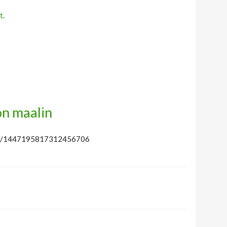
t
.
on maalin
atus/1447195817312456706