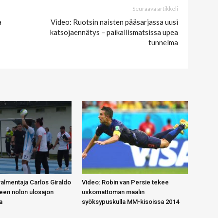
Seuraava artikkeli
a
Video: Ruotsin naisten pääsarjassa uusi
katsojaennätys – paikallismatsissa upea
tunnelma
almentaja Carlos Giraldo
Video: Robin van Persie tekee
lleen nolon ulosajon
uskomattoman maalin
a
syöksypuskulla MM-kisoissa 2014