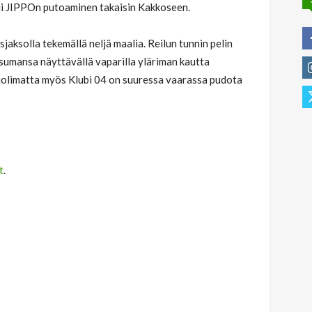
ui JIPPOn putoaminen takaisin Kakkoseen.
usjaksolla tekemällä neljä maalia. Reilun tunnin pelin
osumansa näyttävällä vaparilla yläriman kautta
olimatta myös Klubi 04 on suuressa vaarassa pudota
t
.