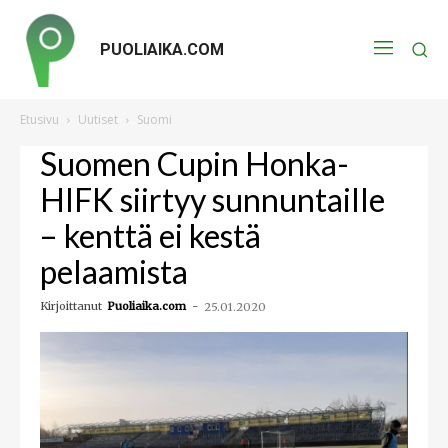
PUOLIAIKA.COM
Etusivu
Uutiset
Suomi
Suomen Cupin Honka-
HIFK siirtyy sunnuntaille
– kenttä ei kestä
pelaamista
Kirjoittanut
Puoliaika.com
-
25.01.2020