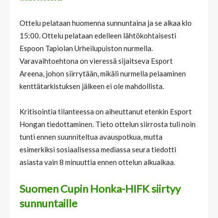
Ottelu pelataan huomenna sunnuntaina ja se alkaa klo
15:00. Ottelu pelataan edelleen lähtökohtaisesti
Espoon Tapiolan Urheilupuiston nurmella.
Varavaihtoehtona on vieressä sijaitseva Esport
Areena, johon siirrytään, mikäli nurmella pelaaminen
kenttätarkistuksen jälkeen ei ole mahdollista.
Kritisointia tilanteessa on aiheuttanut etenkin Esport
Hongan tiedottaminen. Tieto ottelun siirrosta tuli noin
tunti ennen suunniteltua avauspotkua, mutta
esimerkiksi sosiaalisessa mediassa seura tiedotti
asiasta vain 8 minuuttia ennen ottelun alkuaikaa.
Suomen Cupin Honka-HIFK siirtyy
sunnuntaille