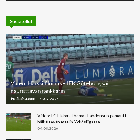
Suositellut
Video: Härski filmaus – IFK Göteborg sai
naurettavan rankkarin
-
Puoliaika.com
31.07.2026
Video: FC Hakan Thomas Lahdensuo pamautti
häikäisevän maalin Ykkösliigassa
04.08.2026