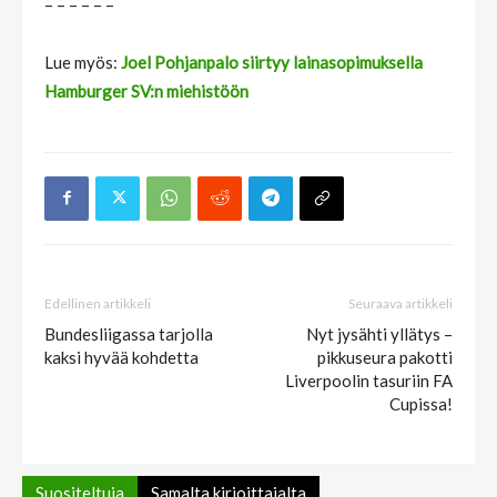
– – – – – –
Lue myös:
Joel Pohjanpalo siirtyy lainasopimuksella
Hamburger SV:n miehistöön
Edellinen artikkeli
Seuraava artikkeli
Bundesliigassa tarjolla
Nyt jysähti yllätys –
kaksi hyvää kohdetta
pikkuseura pakotti
Liverpoolin tasuriin FA
Cupissa!
Suositeltuja
Samalta kirjoittajalta