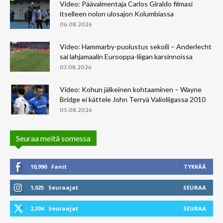
Video: Päävalmentaja Carlos Giraldo filmasi
itselleen nolon ulosajon Kolumbiassa
06.08.2026
Video: Hammarby-puolustus sekoili – Anderlecht
sai lahjamaalin Eurooppa-liigan karsinnoissa
03.08.2026
Video: Kohun jälkeinen kohtaaminen – Wayne
Bridge ei kättele John Terryä Valioliigassa 2010
05.08.2026
Seuraa meitä somessa
10,990
Fanit
TYKKÄÄ
1,025
Seuraajat
SEURAA
2,304
Seuraajat
SEURAA