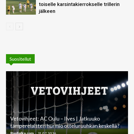
toiselle karsintakierrokselle trillerin
jälkeen
Suositellut
Vetovihjeet: AC Oulu – Ilves | Jatkuuko
tamperelaisten hurmio otteluruuhkan keskellä?
-
Puoliaika.com
31.07.2026