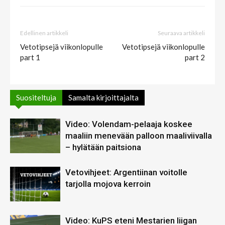
Edellinen artikkeli
Seuraava artikkeli
Vetotipsejä viikonlopulle
Vetotipsejä viikonlopulle
part 1
part 2
Suositeltuja
Samalta kirjoittajalta
Video: Volendam-pelaaja koskee
maaliin menevään palloon maaliviivalla
– hylätään paitsiona
Vetovihjeet: Argentiinan voitolle
tarjolla mojova kerroin
Video: KuPS eteni Mestarien liigan